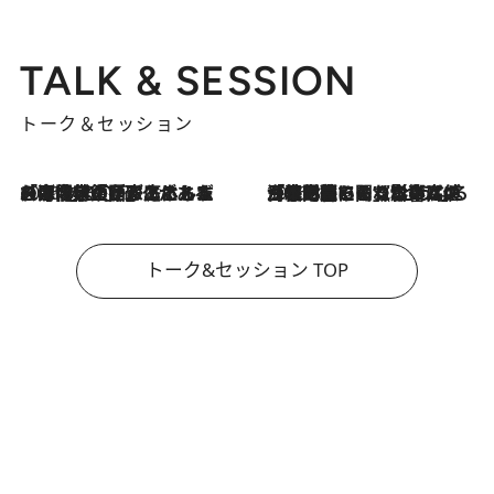
TALK & SESSION
トーク＆セッション
2026.8.3
「今後値上げがあるとすれば…」「リスクがあるのは今年の冬」エネルギー専門家が語る、ホルムズ海峡封鎖が家庭にもたらす“ある心配”
2026.8.3
「住宅建てられない…」「サーチャージ料の高値が続いている」ホルムズ海峡封鎖による影響はいつまで続く？《エネルギー専門家に聞く“どうなる日本の暮らし”》
トーク&セッション TOP