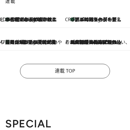
連載
ビューティいいもの集め EDITORS' BEST
35℃超えの日の夜、枕にひと吹き！ BAUMのルームスプレーが、ひのきの香りで心まで解きほぐす
5 Hours Ago
CREA'S CHOICE
「眠る時刻をセットする」——眠りの前を整える、バルミューダの新しいアプローチ
5 Hours Ago
47都道府県の手みやげ ひんやりスイーツで夏を満喫
【岡山県】この夏絶対食べたい 冷やしておいしいおやつ3選 フルーツが主役のプリンやアイスが勢揃い
5 Hours Ago
そおだよおこの関西おいしい、おやつ紀行
2026.8.9
［大阪府箕面市］一皿一皿目の前で仕上げられる、料理を巧みに組み込んだアシェットデセールコース「ミチル アシェット デセール（Michiru assiette dessert）」
連載 TOP
SPECIAL