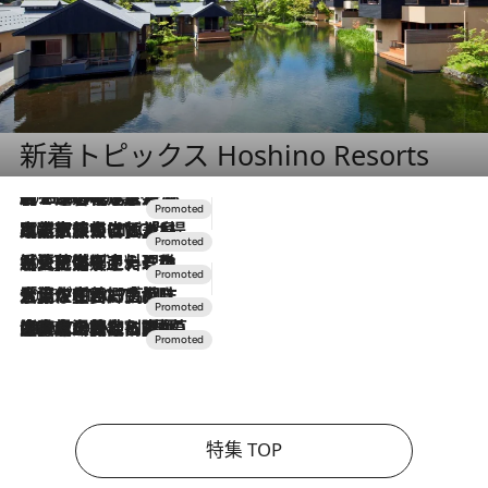
新着トピックス Hoshino Resorts
2026.8.7
【トンボの足水浴】ヒノキの香りに包まれて涼感マックス！約13℃の湧水かけ流しを避暑地「星野温泉 トンボの湯」で体験
2026.7.31
【ホテル帰省】という選択肢をOMOが提案。家族とほどよい距離を保つには「昼は実家、夜は気兼ねなくホテルで！」
2026.7.24
【夏限定ディナーコース】旬を迎える稚鮎や花ズッキーニなどをイタリア・トスカーナの郷土料理の手法で満喫！
2026.7.17
「土佐和ハーブかき氷」がOMO7高知に登場！生姜、山椒、大葉など目にも舌にも涼を呼ぶ郷土の味
2026.7.10
NEW OPEN！【界 草津】名湯の地に誕生。趣の異なる2種の温泉と上州ならではの会席・蕎麦割烹など美食を味わう究極の癒やし旅
特集 TOP