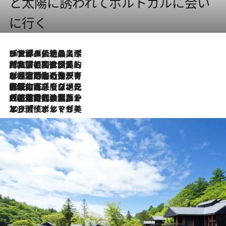
と太陽に誘われてポルトガルに会い
に行く
2026.8.8
リスボンの絶品スイーツ「パステル・デ・ナタ」とは？ポルトガル伝統の奥深い世界へ
2026.7.27
「私の祖国はポルトガル語です」国民的詩人フェルナンド・ペソアと、彼が愛した文学の街を歩く
2026.7.26
ポルトガル近海が育む極上の海の幸。キリリと冷えた白ワインと愉しむ、シーフード専門店の贅沢
2026.7.22
伝統の味をモダンに昇華。高感度な地元客が集う、リスボンの最旬ガストロノミー
2026.7.21
大航海時代の栄華から、震災、独裁、そして革命へ。ポルトガル・首都リスボンの石畳に刻まれた「歴史の光と影」
2026.7.13
エッセイ・ヤマザキマリ「慎ましくも美しき国 ポルトガル」