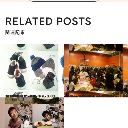
RELATED POSTS
関連記事
2013.3.4
着脱簡単で、歩きやすく、転びにくい！ロングセラーの子供靴
ライフスタイル
2013.3.1
PTA活動は寄付金集め！日本とは違うアメリカの学校の実情
ライフスタイル