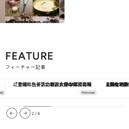
2013.2.18
仕事との両立のため、子どもは9時就寝で、マイタイムを確保
ライフスタイル
FEATURE
フィーチャー記事
【銀座で出合う最旬美容】美髪ケアや上質な眠り…セルフケアのアップデートから、特別な名入れギフトまで。大人のための「ReFa GINZA」クルーズ
3
/
6