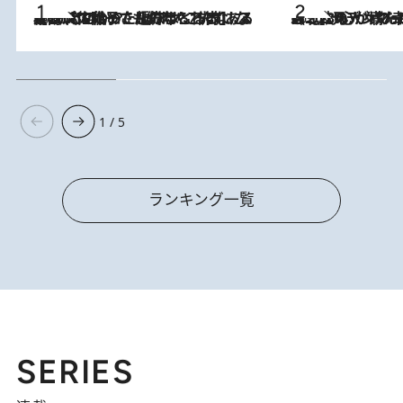
2026.8.5
【阿川佐和子さんの年とる力】なぜ70代で始めた趣味は“こんなに楽しい”のか？ ピアノ、俳句…スランプに陥っても続けられる“ある秘訣”とは
2026.8.8
《北欧の人々の幸福度が高いのは…》元デンマーク親善大使が出会った“心が満たされる暮らし”「いいかげんにヒュッゲしなさい！」
1 / 5
ランキング一覧
SERIES