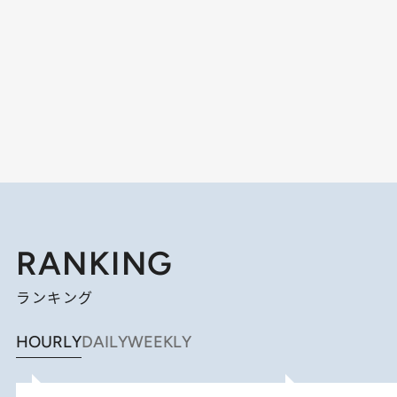
RANKING
ランキング
HOURLY
DAILY
WEEKLY