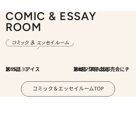
COMIC & ESSAY
ROOM
2026.7.30
第15話 アイス
2026.7.30
第8回「同人誌即売会にチャレンジ その2」
コミック＆エッセイルームTOP