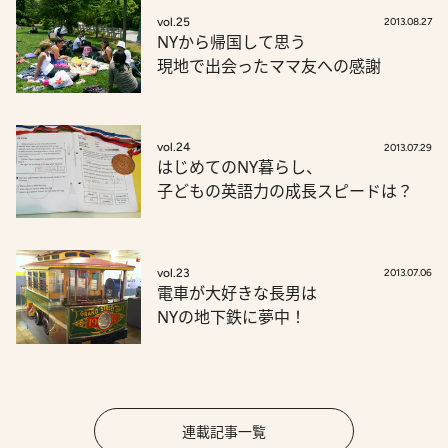
vol.25
2013.08.27
NYから帰国して思う
現地で出会ったママ友への感謝
vol.24
2013.07.29
はじめてのNY暮らし、
子どもの英語力の成長スピードは？
vol.23
2013.07.06
電車が大好きな長男は
NYの地下鉄に夢中！
連載記事一覧