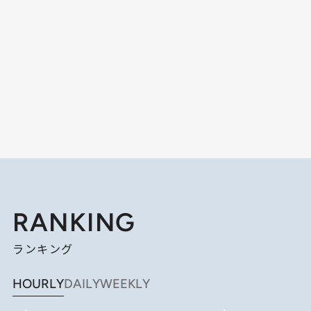
RANKING
ランキング
HOURLY
DAILY
WEEKLY