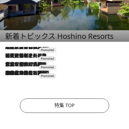
新着トピックス Hoshino Resorts
2026.7.31
【ホテル帰省】という選択肢をOMOが提案。家族とほどよい距離を保つには「昼は実家、夜は気兼ねなくホテルで！」
2026.7.24
【夏限定ディナーコース】旬を迎える稚鮎や花ズッキーニなどをイタリア・トスカーナの郷土料理の手法で満喫！
2026.7.17
「土佐和ハーブかき氷」がOMO7高知に登場！生姜、山椒、大葉など目にも舌にも涼を呼ぶ郷土の味
2026.7.10
NEW OPEN！【界 草津】名湯の地に誕生。趣の異なる2種の温泉と上州ならではの会席・蕎麦割烹など美食を味わう究極の癒やし旅
特集 TOP