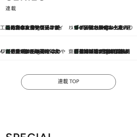
連載
工藤まやのおもてなしハワイ
【ハワイ土産】ローカルの絶大な支持で復活！ 絶品の幻クッキー《元ファンの日本人女性が受け継いだ名店》
10 Hours Ago
ハワイ賢者 リサのお気に入りリスト
あの伝説の限定トートも！ リニューアルした「ディーン＆デルーカ ハワイ」で必須のお土産8選
10 Hours Ago
47都道府県の手みやげ ひんやりスイーツで夏を満喫
【三重県】この夏絶対食べたい 冷やしておいしいおやつ3選 お餅×アイスの新感覚スイーツ
10 Hours Ago
齋藤 薫 美容脳ルネサンス
「荷物が増えるほど旅ストレスは増す」美容ジャーナリストがたどり着いた最終結論。“化粧品を劇的に減らす”感動の凝縮美容とは
10 Hours Ago
連載 TOP