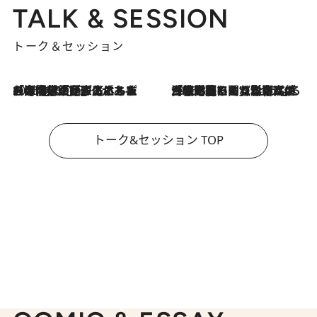
TALK & SESSION
トーク＆セッション
2026.8.3
「今後値上げがあるとすれば…」「リスクがあるのは今年の冬」エネルギー専門家が語る、ホルムズ海峡封鎖が家庭にもたらす“ある心配”
2026.8.3
「住宅建てられない…」「サーチャージ料の高値が続いている」ホルムズ海峡封鎖による影響はいつまで続く？《エネルギー専門家に聞く“どうなる日本の暮らし”》
トーク&セッション TOP