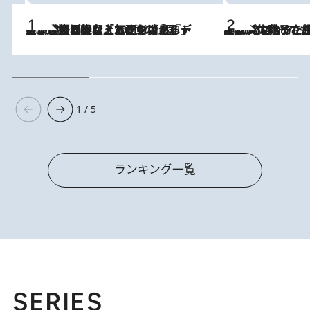
2026.8.5
【なぜ吉沢亮は「気配を消せる」のか？】興行収入208億の『国宝』を経て挑むミュージカル『ディア・エヴァン・ハンセン』。トップ俳優が舞台上でさらけ出した“孤独”とは
2026.8.5
【阿川佐和子さんの年とる力】なぜ70代で始めた趣味は“こんなに楽しい”のか？ ピアノ、俳句…スランプに陥っても続けられる“ある秘訣”とは
1 / 5
ランキング一覧
SERIES