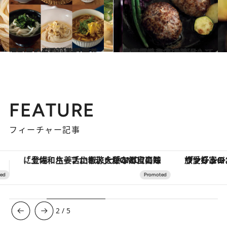
2019.7.24
満足度の高い「取り寄せうどん」6選 簡単調理で手間なくお腹いっぱい！
グルメ
2018.7.6
但馬黒毛和牛の贅沢ハンバーグを お取り寄せして自宅で焼き上げる
グルメ
FEATURE
フィーチャー記事
ヴァシュロン・コンスタンタン「オーヴァーシーズ・オートマティック」。旅愛好家のお気に入りコレクションから、ジェンダーレスな新作が登場
【銀座で出合う最旬美容】美髪ケアや上質な眠
3
/
5