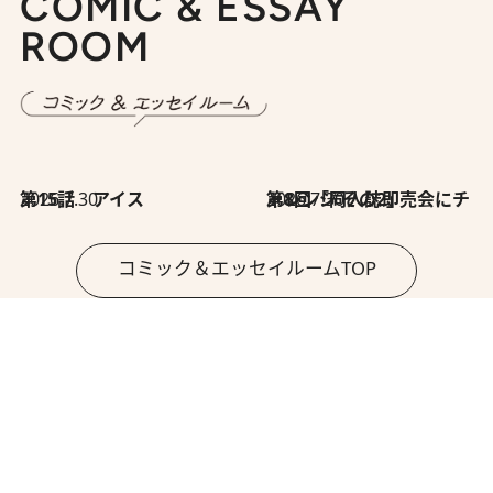
COMIC & ESSAY
ROOM
2026.7.30
第15話 アイス
2026.7.30
第8回「同人誌即売会にチャレンジ その2」
コミック＆エッセイルームTOP