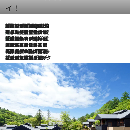
イ！
「荷物が増えるほど旅ストレスは増す」美容ジャーナリストがたどり着いた最終結論。“化粧品を劇的に減らす”感動の凝縮美容とは
10 Hours Ago
「旅先には金髪ウィッグを持参」日本と同じメイクでは損してる!? 美容ジャーナリストが提案する“掟破りの旅美容”とは
10 Hours Ago
【厳選旅コスメ】「身軽さ＆UV対策重視！」ヘアアーティストshucoが選んだ夏旅ベストコスメを発表【Mサイズジップ】
10 Hours Ago
2026.8.5
【厳選旅コスメ】国内をあちこち移動する河井菜摘が選んだ夏旅ベストコスメ発表！「リラックスアイテムはマスト」【Mサイズジップ】
2026.8.4
【厳選旅コスメ】「紫外線＆乾燥対策しながらメイク感も！」ヘア＆メイクGeorgeが選んだ夏旅ベストコスメを発表！【Mサイズジップ】
2026.8.3
【厳選旅コスメ】「保湿もタイパ重視！」“サウナ好き”タレント清水みさとが愛用する夏旅ベストコスメを発表！【Mサイズジップ】