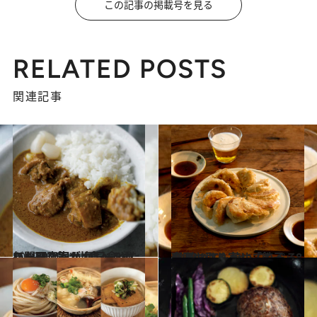
この記事の掲載号を見る
RELATED POSTS
関連記事
2019.2.6
年間800食以上食べるカレー研究家が 毎日食べたいお取り寄せカレー8選
グルメ
2019.8.1
全国お取り寄せ「餃子」8選 焼いても焼いてもぺろりといける！
グルメ