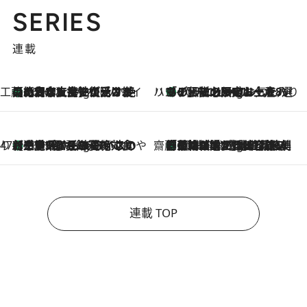
SERIES
連載
工藤まやのおもてなしハワイ
【ハワイ土産】ローカルの絶大な支持で復活！ 絶品の幻クッキー《元ファンの日本人女性が受け継いだ名店》
10 Hours Ago
ハワイ賢者 リサのお気に入りリスト
あの伝説の限定トートも！ リニューアルした「ディーン＆デルーカ ハワイ」で必須のお土産8選
10 Hours Ago
47都道府県の手みやげ ひんやりスイーツで夏を満喫
【三重県】この夏絶対食べたい 冷やしておいしいおやつ3選 お餅×アイスの新感覚スイーツ
10 Hours Ago
齋藤 薫 美容脳ルネサンス
「荷物が増えるほど旅ストレスは増す」美容ジャーナリストがたどり着いた最終結論。“化粧品を劇的に減らす”感動の凝縮美容とは
10 Hours Ago
連載 TOP