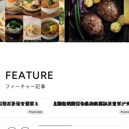
2019.7.24
満足度の高い「取り寄せうどん」6選 簡単調理で手間なくお腹いっぱい！
グルメ
2018.7.6
但馬黒毛和牛の贅沢ハンバーグを お取り寄せして自宅で焼き上げる
グルメ
FEATURE
フィーチャー記事
【銀座で出合う最旬美容】美髪ケアや上質な眠り…セルフケアのアップデートから、特別な名入れギフトまで。大人のための「ReFa GINZA」クルーズ
ヴァシュロン・コンスタンタン