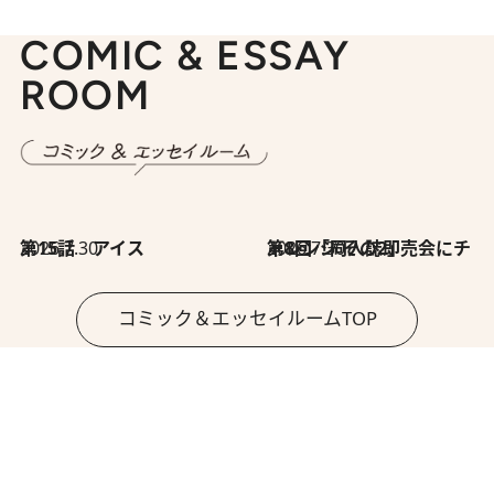
COMIC & ESSAY
ROOM
2026.7.30
第15話 アイス
2026.7.30
第8回「同人誌即売会にチャレンジ その2」
コミック＆エッセイルームTOP