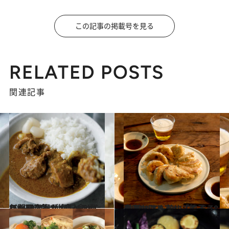
この記事の掲載号を見る
RELATED POSTS
関連記事
2019.2.6
年間800食以上食べるカレー研究家が 毎日食べたいお取り寄せカレー8選
グルメ
2019.8.1
全国お取り寄せ「餃子」8選 焼いても焼いてもぺろりといける！
グルメ