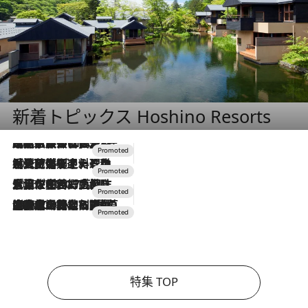
新着トピックス Hoshino Resorts
2026.7.31
【ホテル帰省】という選択肢をOMOが提案。家族とほどよい距離を保つには「昼は実家、夜は気兼ねなくホテルで！」
2026.7.24
【夏限定ディナーコース】旬を迎える稚鮎や花ズッキーニなどをイタリア・トスカーナの郷土料理の手法で満喫！
2026.7.17
「土佐和ハーブかき氷」がOMO7高知に登場！生姜、山椒、大葉など目にも舌にも涼を呼ぶ郷土の味
2026.7.10
NEW OPEN！【界 草津】名湯の地に誕生。趣の異なる2種の温泉と上州ならではの会席・蕎麦割烹など美食を味わう究極の癒やし旅
特集 TOP