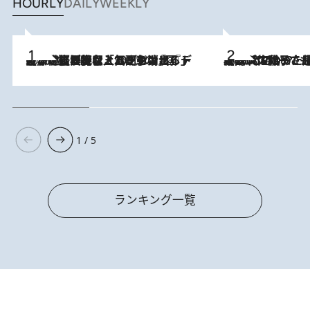
HOURLY
DAILY
WEEKLY
2026.8.5
【なぜ吉沢亮は「気配を消せる」のか？】興行収入208億の『国宝』を経て挑むミュージカル『ディア・エヴァン・ハンセン』。トップ俳優が舞台上でさらけ出した“孤独”とは
2026.8.5
【阿川佐和子さんの年とる力】なぜ70代で始めた趣味は“こんなに楽しい”のか？ ピアノ、俳句…スランプに陥っても続けられる“ある秘訣”とは
1 / 5
ランキング一覧