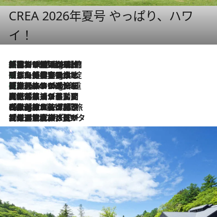
CREA 2026年夏号 やっぱり、ハワ
イ！
「荷物が増えるほど旅ストレスは増す」美容ジャーナリストがたどり着いた最終結論。“化粧品を劇的に減らす”感動の凝縮美容とは
10 Hours Ago
「旅先には金髪ウィッグを持参」日本と同じメイクでは損してる!? 美容ジャーナリストが提案する“掟破りの旅美容”とは
10 Hours Ago
【厳選旅コスメ】「身軽さ＆UV対策重視！」ヘアアーティストshucoが選んだ夏旅ベストコスメを発表【Mサイズジップ】
10 Hours Ago
2026.8.5
【厳選旅コスメ】国内をあちこち移動する河井菜摘が選んだ夏旅ベストコスメ発表！「リラックスアイテムはマスト」【Mサイズジップ】
2026.8.4
【厳選旅コスメ】「紫外線＆乾燥対策しながらメイク感も！」ヘア＆メイクGeorgeが選んだ夏旅ベストコスメを発表！【Mサイズジップ】
2026.8.3
【厳選旅コスメ】「保湿もタイパ重視！」“サウナ好き”タレント清水みさとが愛用する夏旅ベストコスメを発表！【Mサイズジップ】