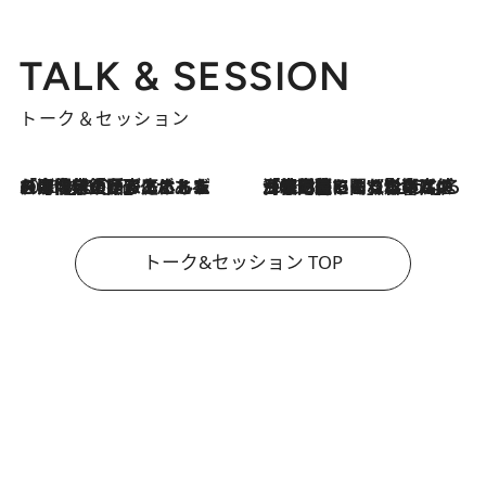
TALK & SESSION
トーク＆セッション
2026.8.3
「今後値上げがあるとすれば…」「リスクがあるのは今年の冬」エネルギー専門家が語る、ホルムズ海峡封鎖が家庭にもたらす“ある心配”
2026.8.3
「住宅建てられない…」「サーチャージ料の高値が続いている」ホルムズ海峡封鎖による影響はいつまで続く？《エネルギー専門家に聞く“どうなる日本の暮らし”》
トーク&セッション TOP