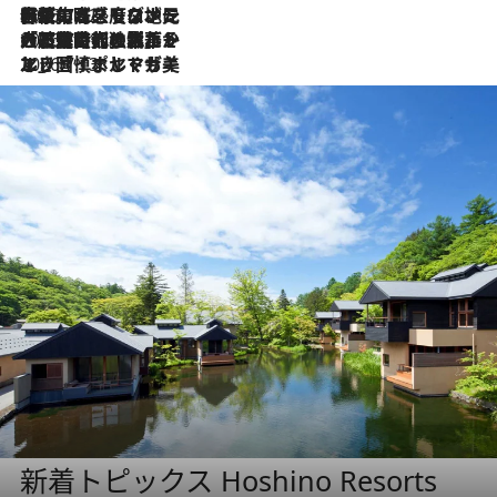
2026.7.22
伝統の味をモダンに昇華。高感度な地元客が集う、リスボンの最旬ガストロノミー
2026.7.21
大航海時代の栄華から、震災、独裁、そして革命へ。ポルトガル・首都リスボンの石畳に刻まれた「歴史の光と影」
2026.7.13
エッセイ・ヤマザキマリ「慎ましくも美しき国 ポルトガル」
新着トピックス Hoshino Resorts