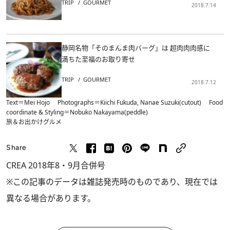
TRIP
GOURMET
2018.7.14
静岡名物「そのまんま肉バーグ」は 超肉肉肉感に
満ちた至福のお取り寄せ
TRIP
GOURMET
2018.7.12
Text＝Mei Hojo Photographs＝Kiichi Fukuda, Nanae Suzuki(cutout) Food
coordinate & Styling＝Nobuko Nakayama(peddle)
旅＆お出かけ
グルメ
Share
CREA 2018年8・9月合併号
※この記事のデータは雑誌発売時のものであり、現在では
異なる場合があります。