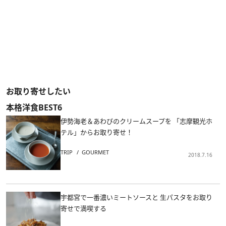
お取り寄せしたい
本格洋食BEST6
伊勢海老＆あわびのクリームスープを 「志摩観光ホ
テル」からお取り寄せ！
TRIP
GOURMET
2018.7.16
宇都宮で一番濃いミートソースと 生パスタをお取り
寄せで満喫する