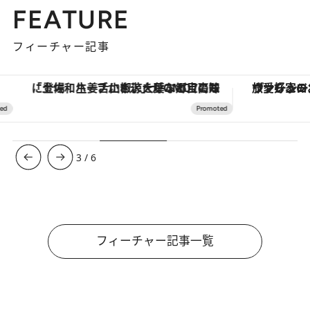
FEATURE
フィーチャー記事
「土佐和ハーブかき氷」がOMO7高知に登場！生姜、山椒、大葉など目にも舌にも涼を呼ぶ郷土の味
ヴァシュロン・コンスタンタン
3
/
6
フィーチャー記事一覧