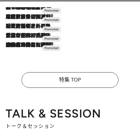
2026.8.7
【トンボの足水浴】ヒノキの香りに包まれて涼感マックス！約13℃の湧水かけ流しを避暑地「星野温泉 トンボの湯」で体験
2026.7.31
【ホテル帰省】という選択肢をOMOが提案。家族とほどよい距離を保つには「昼は実家、夜は気兼ねなくホテルで！」
2026.7.24
【夏限定ディナーコース】旬を迎える稚鮎や花ズッキーニなどをイタリア・トスカーナの郷土料理の手法で満喫！
2026.7.17
「土佐和ハーブかき氷」がOMO7高知に登場！生姜、山椒、大葉など目にも舌にも涼を呼ぶ郷土の味
2026.7.10
NEW OPEN！【界 草津】名湯の地に誕生。趣の異なる2種の温泉と上州ならではの会席・蕎麦割烹など美食を味わう究極の癒やし旅
特集 TOP
TALK & SESSION
トーク＆セッション