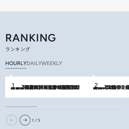
RANKING
ランキング
HOURLY
DAILY
WEEKLY
「最後に見られてよかった」上野動物園の東園パンダ舎が解体前に特別公開。8月16日まで延長されたパネル展と共に辿る“半世紀”のパンダ飼育《解体工事の図面あり》
2026.8.8
2026.8.5
【阿川佐和子さんの年とる力】なぜ70代で始めた趣味は“こんなに楽しい”のか？ ピアノ、俳句…スランプに陥っても続けられる“ある秘訣”とは
1 / 5