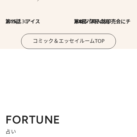
2026.7.30
第15話 アイス
2026.7.30
第8回「同人誌即売会にチャレンジ その2」
コミック＆エッセイルームTOP
FORTUNE
占い