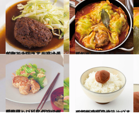
2016.5.31
50年以上注ぎ足し続けるソースの味は？ 麻布十番名物ドミグラスハンバーグ
グルメ
2017.11.21
ハンバーグとキャベツを重ねて蒸し焼きに 洋の鍋「包まないロールキャベツ」
グルメ
2017.7.6
お腹いっぱいなのにやせられるレシピ⑥ 深夜の胃腸に優しい豆腐ハンバーグ
グルメ
2018.6.24
47都道府県の美味しいすぐれもの 「スタミナグルメ」～近畿篇～
グルメ