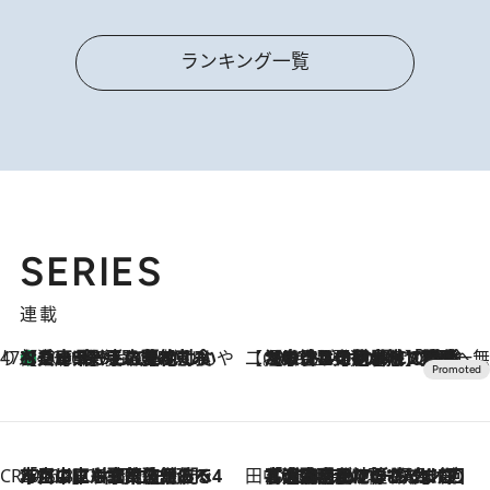
ランキング一覧
SERIES
連載
47都道府県の手みやげ ひんやりスイーツで夏を満喫
【兵庫県】この夏絶対食べたい 冷やしておいしいおやつ3選 淡路島の恵みをジェラートに集約
2026.8.8
【CREA×星野リゾート】唯一無二。癒しと発見が待つ場所へ
2026.8.7
【トンボの足水浴】ヒノキの香りに包まれて涼感マックス！約13℃の湧水かけ流しを避暑地「星野温泉 トンボの湯」で体験
CREA'S CHOICE
2026.8.7
「立川にも歌舞伎があるんだよ」 片岡仁左衛門・市川中車ら豪華座組みで4年目の立川立飛歌舞伎へ
田中稲の勝手に再ブーム
2026.8.7
「湘南乃風に憧れて」観客大盛上がりの“タオル回し”に、ラッパー顔負けの高速歌唱まで…さだまさし（74）のアグレッシブすぎる現在地