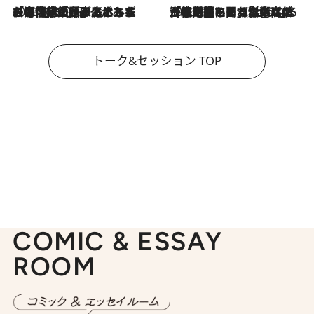
2026.8.3
「今後値上げがあるとすれば…」「リスクがあるのは今年の冬」エネルギー専門家が語る、ホルムズ海峡封鎖が家庭にもたらす“ある心配”
2026.8.3
「住宅建てられない…」「サーチャージ料の高値が続いている」ホルムズ海峡封鎖による影響はいつまで続く？《エネルギー専門家に聞く“どうなる日本の暮らし”》
トーク&セッション TOP
COMIC & ESSAY
ROOM