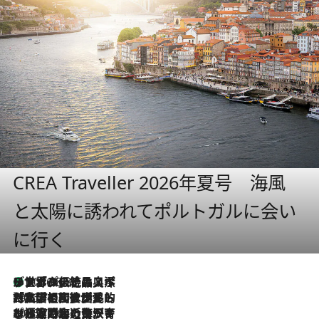
CREA Traveller 2026年夏号 海風
と太陽に誘われてポルトガルに会い
に行く
リスボンの絶品スイーツ「パステル・デ・ナタ」とは？ポルトガル伝統の奥深い世界へ
2026.8.8
2026.7.27
「私の祖国はポルトガル語です」国民的詩人フェルナンド・ペソアと、彼が愛した文学の街を歩く
2026.7.26
ポルトガル近海が育む極上の海の幸。キリリと冷えた白ワインと愉しむ、シーフード専門店の贅沢