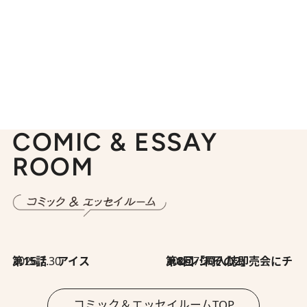
COMIC & ESSAY
ROOM
2026.7.30
第15話 アイス
2026.7.30
第8回「同人誌即売会にチャレンジ その2」
コミック＆エッセイルームTOP