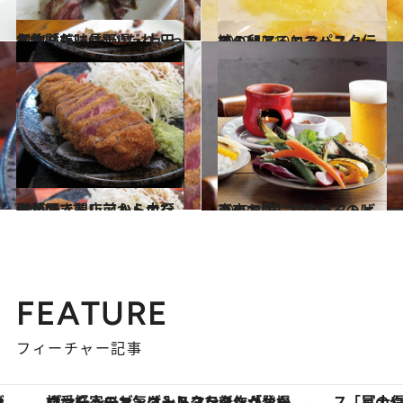
2012.10.24
初体験！ 長野県・上田名物「美味(おい)だれ」ってなんだ
グルメ
2012.10.10
エミリア・ロマーニャ伝統の卵とろとろパスタ
グルメ
2012.9.12
秋葉原で開店前から大行列ができるレア＆トロな牛かつ
グルメ
2012.8.16
東京で楽しむクラフトビール！“生”で飲めるのはこのお店
グルメ
FEATURE
フィーチャー記事
ヴァシュロン・コンスタンタン「オーヴァーシーズ・オートマティック」。旅愛好家のお気に入りコレクションから、ジェンダーレスな新作が登場