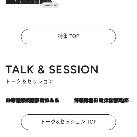
2026.7.10
NEW OPEN！【界 草津】名湯の地に誕生。趣の異なる2種の温泉と上州ならではの会席・蕎麦割烹など美食を味わう究極の癒やし旅
特集 TOP
TALK & SESSION
トーク＆セッション
2026.8.3
「今後値上げがあるとすれば…」「リスクがあるのは今年の冬」エネルギー専門家が語る、ホルムズ海峡封鎖が家庭にもたらす“ある心配”
2026.8.3
「住宅建てられない…」「サーチャージ料の高値が続いている」ホルムズ海峡封鎖による影響はいつまで続く？《エネルギー専門家に聞く“どうなる日本の暮らし”》
トーク&セッション TOP