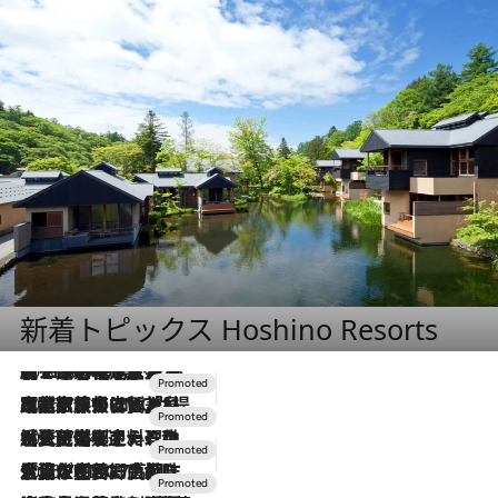
新着トピックス Hoshino Resorts
2026.8.7
【トンボの足水浴】ヒノキの香りに包まれて涼感マックス！約13℃の湧水かけ流しを避暑地「星野温泉 トンボの湯」で体験
2026.7.31
【ホテル帰省】という選択肢をOMOが提案。家族とほどよい距離を保つには「昼は実家、夜は気兼ねなくホテルで！」
2026.7.24
【夏限定ディナーコース】旬を迎える稚鮎や花ズッキーニなどをイタリア・トスカーナの郷土料理の手法で満喫！
2026.7.17
「土佐和ハーブかき氷」がOMO7高知に登場！生姜、山椒、大葉など目にも舌にも涼を呼ぶ郷土の味