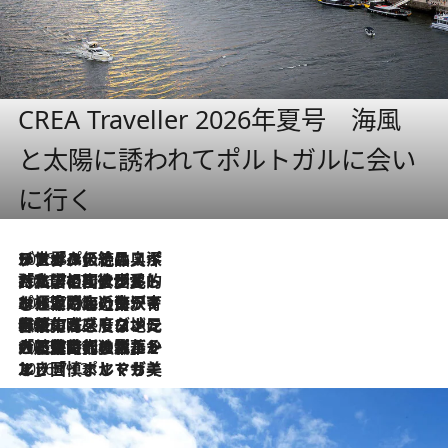
CREA Traveller 2026年夏号 海風
と太陽に誘われてポルトガルに会い
に行く
2026.8.8
リスボンの絶品スイーツ「パステル・デ・ナタ」とは？ポルトガル伝統の奥深い世界へ
2026.7.27
「私の祖国はポルトガル語です」国民的詩人フェルナンド・ペソアと、彼が愛した文学の街を歩く
2026.7.26
ポルトガル近海が育む極上の海の幸。キリリと冷えた白ワインと愉しむ、シーフード専門店の贅沢
2026.7.22
伝統の味をモダンに昇華。高感度な地元客が集う、リスボンの最旬ガストロノミー
2026.7.21
大航海時代の栄華から、震災、独裁、そして革命へ。ポルトガル・首都リスボンの石畳に刻まれた「歴史の光と影」
2026.7.13
エッセイ・ヤマザキマリ「慎ましくも美しき国 ポルトガル」