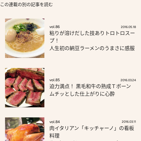
この連載の別の記事を読む
vol.86
2016.05.18
粘りが溶けだした技ありトロトロスー
プ！
人生初の納豆ラーメンのうまさに感服
vol.85
2016.03.24
迫力満点！ 黒毛和牛の熟成Ｔボーン
ムチッとした仕上がりに心酔
vol.84
2016.03.11
肉イタリアン「キッチャーノ」の看板
料理