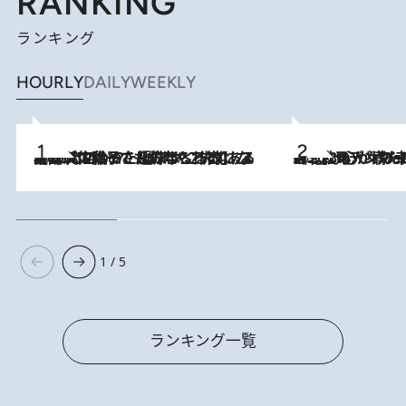
RANKING
ランキング
HOURLY
DAILY
WEEKLY
2026.8.5
【阿川佐和子さんの年とる力】なぜ70代で始めた趣味は“こんなに楽しい”のか？ ピアノ、俳句…スランプに陥っても続けられる“ある秘訣”とは
2026.8.8
《北欧の人々の幸福度が高いのは…》元デンマーク親善大使が出会った“心が満たされる暮らし”「いいかげんにヒュッゲしなさい！」
1 / 5
ランキング一覧