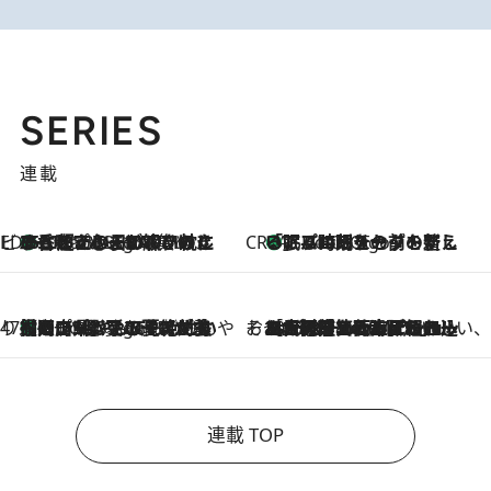
SERIES
連載
ビューティいいもの集め EDITORS' BEST
35℃超えの日の夜、枕にひと吹き！ BAUMのルームスプレーが、ひのきの香りで心まで解きほぐす
6 Hours Ago
CREA'S CHOICE
「眠る時刻をセットする」——眠りの前を整える、バルミューダの新しいアプローチ
6 Hours Ago
47都道府県の手みやげ ひんやりスイーツで夏を満喫
【岡山県】この夏絶対食べたい 冷やしておいしいおやつ3選 フルーツが主役のプリンやアイスが勢揃い
6 Hours Ago
そおだよおこの関西おいしい、おやつ紀行
2026.8.9
［大阪府箕面市］一皿一皿目の前で仕上げられる、料理を巧みに組み込んだアシェットデセールコース「ミチル アシェット デセール（Michiru assiette dessert）」
連載 TOP