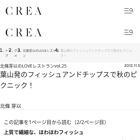
トッ
グル
北條芽以のLOVEレストラ
葉山発のフィッシュアンドチップスで秋のピクニッ
プ
メ
ン
ク！
北條芽以のLOVEレストラン
vol.25
2012.11.5
葉山発のフィッシュアンドチップスで秋のピ
クニック！
北條 芽以
この記事を1ページ目から読む（2/2ページ目）
上質で繊細な、ほわほわフィッシュ