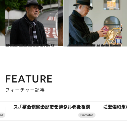
2023.7.16
【初めから読む】松本隆と歩くぼくの風街「ねえ、ぼくの“風街”めぐりをしてみない？」
カルチャー
2025.2.5
甘いものに目がない松本隆が神戸で買う洋菓子4選「食べ始めると止まらなくなるんだ」
グルメ
FEATURE
フィーチャー記事
「土佐和ハーブかき氷」がOMO7高知に登場！生姜、山椒、大葉など目にも舌にも涼を呼ぶ郷土の味
【銀座で出合う最旬美容】美髪ケアや上質な眠