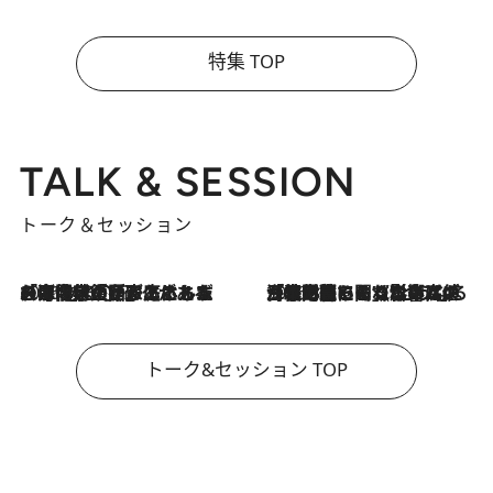
特集 TOP
TALK & SESSION
トーク＆セッション
2026.8.3
「今後値上げがあるとすれば…」「リスクがあるのは今年の冬」エネルギー専門家が語る、ホルムズ海峡封鎖が家庭にもたらす“ある心配”
2026.8.3
「住宅建てられない…」「サーチャージ料の高値が続いている」ホルムズ海峡封鎖による影響はいつまで続く？《エネルギー専門家に聞く“どうなる日本の暮らし”》
トーク&セッション TOP