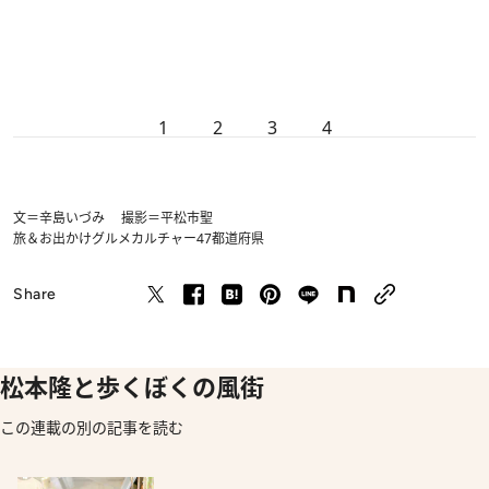
1
2
3
4
文＝辛島いづみ 撮影＝平松市聖
旅＆お出かけ
グルメ
カルチャー
47都道府県
Share
松本隆と歩くぼくの風街
この連載の別の記事を読む