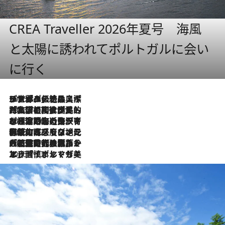
CREA Traveller 2026年夏号 海風
と太陽に誘われてポルトガルに会い
に行く
2026.8.8
リスボンの絶品スイーツ「パステル・デ・ナタ」とは？ポルトガル伝統の奥深い世界へ
2026.7.27
「私の祖国はポルトガル語です」国民的詩人フェルナンド・ペソアと、彼が愛した文学の街を歩く
2026.7.26
ポルトガル近海が育む極上の海の幸。キリリと冷えた白ワインと愉しむ、シーフード専門店の贅沢
2026.7.22
伝統の味をモダンに昇華。高感度な地元客が集う、リスボンの最旬ガストロノミー
2026.7.21
大航海時代の栄華から、震災、独裁、そして革命へ。ポルトガル・首都リスボンの石畳に刻まれた「歴史の光と影」
2026.7.13
エッセイ・ヤマザキマリ「慎ましくも美しき国 ポルトガル」