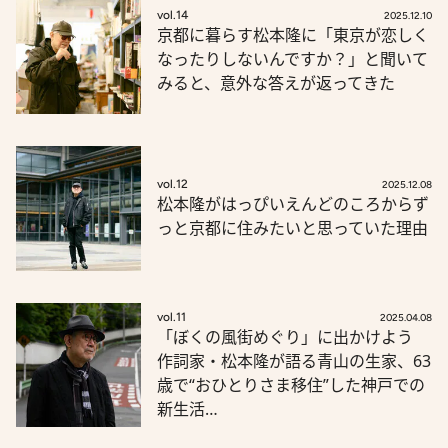
vol.14
2025.12.10
京都に暮らす松本隆に「東京が恋しく
なったりしないんですか？」と聞いて
みると、意外な答えが返ってきた
vol.12
2025.12.08
松本隆がはっぴいえんどのころからず
っと京都に住みたいと思っていた理由
vol.11
2025.04.08
「ぼくの風街めぐり」に出かけよう
作詞家・松本隆が語る青山の生家、63
歳で“おひとりさま移住”した神戸での
新生活…