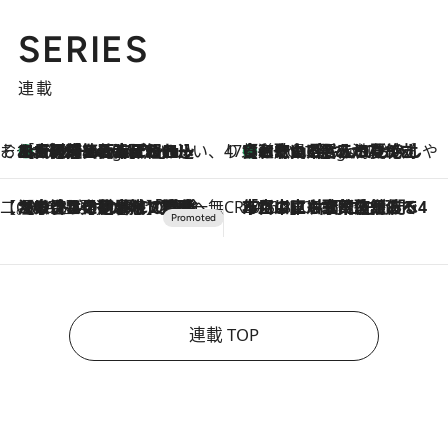
SERIES
連載
そおだよおこの関西おいしい、おやつ紀行
［大阪府箕面市］一皿一皿目の前で仕上げられる、料理を巧みに組み込んだアシェットデセールコース「ミチル アシェット デセール（Michiru assiette dessert）」
2 Hours Ago
47都道府県の手みやげ ひんやりスイーツで夏を満喫
【和歌山県】この夏絶対食べたい 冷やしておいしいおやつ3選 みかんがごろっと丸ごと入ったジュレ
2 Hours Ago
【CREA×星野リゾート】唯一無二。癒しと発見が待つ場所へ
2026.8.7
【トンボの足水浴】ヒノキの香りに包まれて涼感マックス！約13℃の湧水かけ流しを避暑地「星野温泉 トンボの湯」で体験
CREA'S CHOICE
2026.8.7
「立川にも歌舞伎があるんだよ」 片岡仁左衛門・市川中車ら豪華座組みで4年目の立川立飛歌舞伎へ
連載 TOP