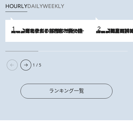
HOURLY
DAILY
WEEKLY
2026.8.3
《「文士の子ども被害者の会」発足！》阿川佐和子（72）が語る遠藤周作に北杜夫、劇作家・矢代静一の子どもたちの“文豪プライベート事件簿”
2026.8.8
「最後に見られてよかった」上野動物園の東園パンダ舎が解体前に特別公開。8月16日まで延長されたパネル展と共に辿る“半世紀”のパンダ飼育《解体工事の図面あり》
1 / 5
ランキング一覧