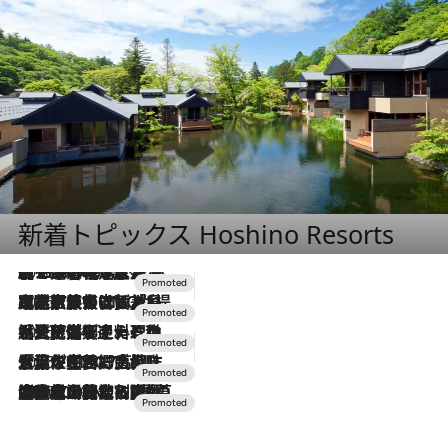
新着トピックス Hoshino Resorts
2026.8.7
【トンボの足水浴】ヒノキの香りに包まれて涼感マックス！約13℃の湧水かけ流しを避暑地「星野温泉 トンボの湯」で体験
2026.7.31
【ホテル帰省】という選択肢をOMOが提案。家族とほどよい距離を保つには「昼は実家、夜は気兼ねなくホテルで！」
2026.7.24
【夏限定ディナーコース】旬を迎える稚鮎や花ズッキーニなどをイタリア・トスカーナの郷土料理の手法で満喫！
2026.7.17
「土佐和ハーブかき氷」がOMO7高知に登場！生姜、山椒、大葉など目にも舌にも涼を呼ぶ郷土の味
2026.7.10
NEW OPEN！【界 草津】名湯の地に誕生。趣の異なる2種の温泉と上州ならではの会席・蕎麦割烹など美食を味わう究極の癒やし旅