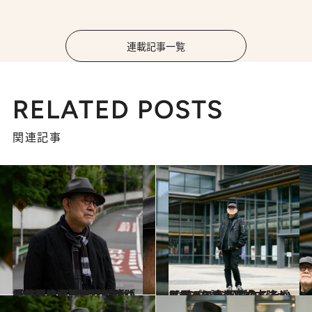
連載記事一覧
RELATED POSTS
関連記事
2025.4.8
【まとめを読む】「ぼくの風街めぐり」に出かけよう 作詞家・松本隆が語る青山の生家、63歳で“おひとりさま移住”した神戸での新生活…
カルチャー
2025.12.8
【#11を読む】松本隆がはっぴいえんどのころからずっと京都に住みたいと思っていた理由
カルチャー