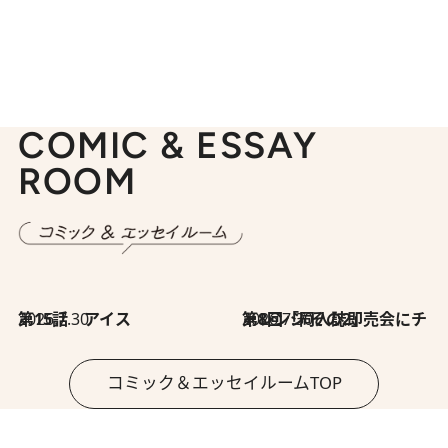
COMIC & ESSAY
ROOM
2026.7.30
第15話 アイス
2026.7.30
第8回「同人誌即売会にチャレンジ その2」
コミック＆エッセイルームTOP