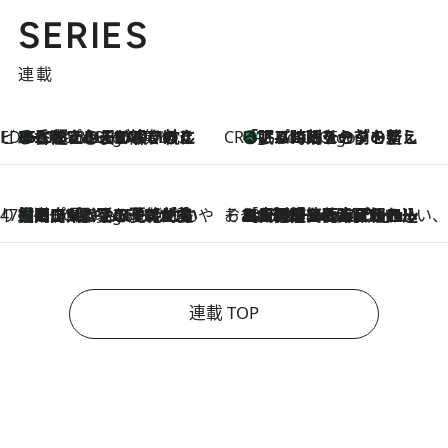
SERIES
連載
ビューティいいもの集め EDITORS' BEST
35℃超えの日の夜、枕にひと吹き！ BAUMのルームスプレーが、ひのきの香りで心まで解きほぐす
2 Hours Ago
CREA'S CHOICE
「眠る時刻をセットする」——眠りの前を整える、バルミューダの新しいアプローチ
2 Hours Ago
47都道府県の手みやげ ひんやりスイーツで夏を満喫
【岡山県】この夏絶対食べたい 冷やしておいしいおやつ3選 フルーツが主役のプリンやアイスが勢揃い
2 Hours Ago
そおだよおこの関西おいしい、おやつ紀行
2026.8.9
［大阪府箕面市］一皿一皿目の前で仕上げられる、料理を巧みに組み込んだアシェットデセールコース「ミチル アシェット デセール（Michiru assiette dessert）」
連載 TOP