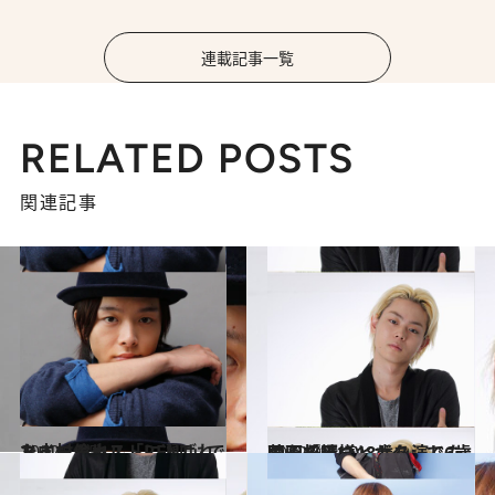
連載記事一覧
RELATED POSTS
関連記事
2012.10.5
ミュージカル「RENT」でメインキャストに選ばれた中村倫也
カルチャー
2012.9.21
映画『王様とボク』で6歳の心を持つ18歳を演じた菅田将暉(2)
カルチャー