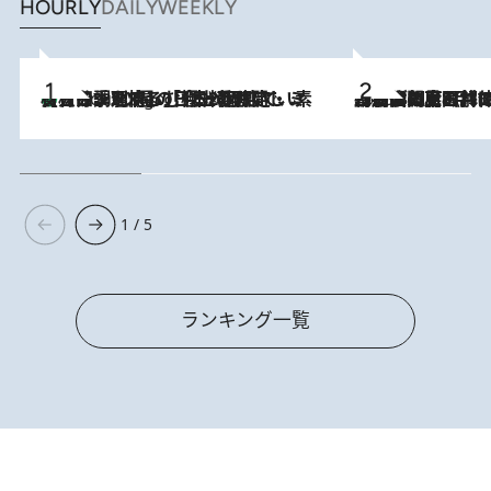
HOURLY
DAILY
WEEKLY
【大分・別府】「今一番おいしい食材を調理する」1日2組限定・ミシュラン2ツ星の日本料理店で、素材と四季を愉しむ極上の時間
3 Hours Ago
2026.8.8
「最後に見られてよかった」上野動物園の東園パンダ舎が解体前に特別公開。8月16日まで延長されたパネル展と共に辿る“半世紀”のパンダ飼育《解体工事の図面あり》
1 / 5
ランキング一覧