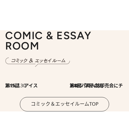
COMIC & ESSAY
ROOM
2026.7.30
第15話 アイス
2026.7.30
第8回「同人誌即売会にチャレンジ その2」
コミック＆エッセイルームTOP