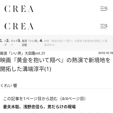
トッ
カルチャ
厳選「いい男」大
映画『黄金を抱いて翔べ』の熱演で新境地を開拓した溝
プ
ー
図鑑
端淳平(1)
厳選「いい男」大図鑑
vol.25
2012.10.19
映画『黄金を抱いて翔べ』の熱演で新境地を
開拓した溝端淳平(1)
くれい 響
この記事を1ページ目から読む（4/4ページ目）
妻夫木聡、浅野忠信ら、男だらけの現場