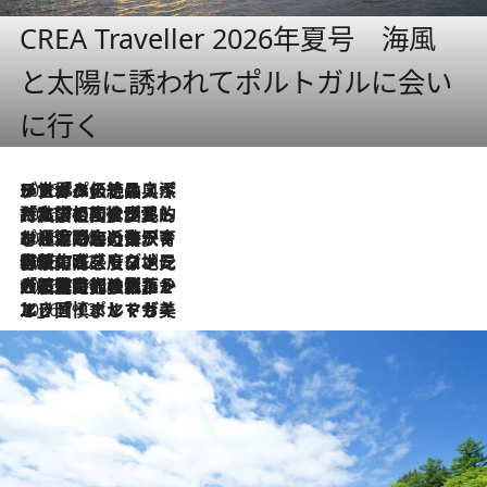
CREA Traveller 2026年夏号 海風
と太陽に誘われてポルトガルに会い
に行く
2026.8.8
リスボンの絶品スイーツ「パステル・デ・ナタ」とは？ポルトガル伝統の奥深い世界へ
2026.7.27
「私の祖国はポルトガル語です」国民的詩人フェルナンド・ペソアと、彼が愛した文学の街を歩く
2026.7.26
ポルトガル近海が育む極上の海の幸。キリリと冷えた白ワインと愉しむ、シーフード専門店の贅沢
2026.7.22
伝統の味をモダンに昇華。高感度な地元客が集う、リスボンの最旬ガストロノミー
2026.7.21
大航海時代の栄華から、震災、独裁、そして革命へ。ポルトガル・首都リスボンの石畳に刻まれた「歴史の光と影」
2026.7.13
エッセイ・ヤマザキマリ「慎ましくも美しき国 ポルトガル」