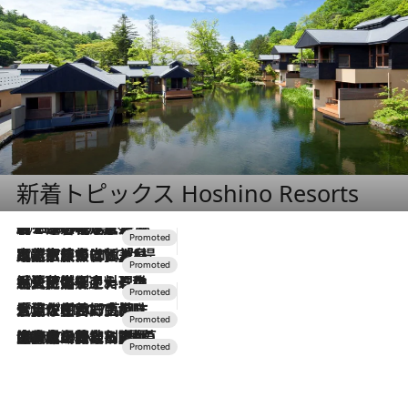
新着トピックス Hoshino Resorts
2026.8.7
【トンボの足水浴】ヒノキの香りに包まれて涼感マックス！約13℃の湧水かけ流しを避暑地「星野温泉 トンボの湯」で体験
2026.7.31
【ホテル帰省】という選択肢をOMOが提案。家族とほどよい距離を保つには「昼は実家、夜は気兼ねなくホテルで！」
2026.7.24
【夏限定ディナーコース】旬を迎える稚鮎や花ズッキーニなどをイタリア・トスカーナの郷土料理の手法で満喫！
2026.7.17
「土佐和ハーブかき氷」がOMO7高知に登場！生姜、山椒、大葉など目にも舌にも涼を呼ぶ郷土の味
2026.7.10
NEW OPEN！【界 草津】名湯の地に誕生。趣の異なる2種の温泉と上州ならではの会席・蕎麦割烹など美食を味わう究極の癒やし旅