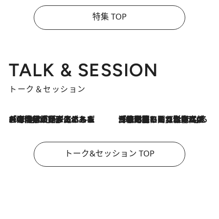
特集 TOP
TALK & SESSION
トーク＆セッション
2026.8.3
「今後値上げがあるとすれば…」「リスクがあるのは今年の冬」エネルギー専門家が語る、ホルムズ海峡封鎖が家庭にもたらす“ある心配”
2026.8.3
「住宅建てられない…」「サーチャージ料の高値が続いている」ホルムズ海峡封鎖による影響はいつまで続く？《エネルギー専門家に聞く“どうなる日本の暮らし”》
トーク&セッション TOP