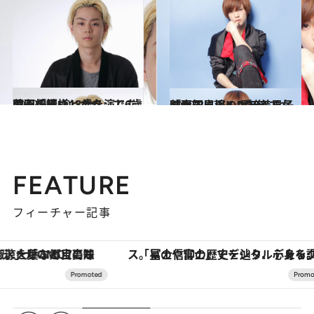
2012.9.7
映画『王様とボク』で6歳の心を持つ18歳を演じた菅田将暉(1)
カルチャー
2012.8.17
映画初出演の“愛俺”で女装男子に！K-POP美男子「大国男児」カラム
カルチャー
FEATURE
フィーチャー記事
「星のや富士」でデジタルデトックス。冨士信仰の歴史を辿り、心身を調える。