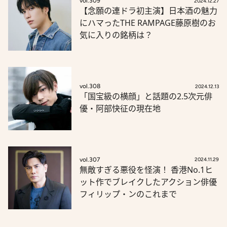
vol.309
2024.12.27
【念願の連ドラ初主演】日本酒の魅力
にハマったTHE RAMPAGE藤原樹のお
気に入りの銘柄は？
vol.308
2024.12.13
「国宝級の横顔」と話題の2.5次元俳
優・阿部快征の現在地
vol.307
2024.11.29
無敵すぎる悪役を怪演！ 香港No.1ヒ
ット作でブレイクしたアクション俳優
フィリップ・ンのこれまで