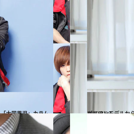
子「大国男児」カラム
2012.7.20
パリコレモデルから
カルチャー