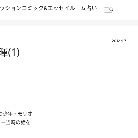
ッション
コミック&エッセイルーム
占い
2012.9.7
(1)
の少年・モリオ
ュー当時の話を