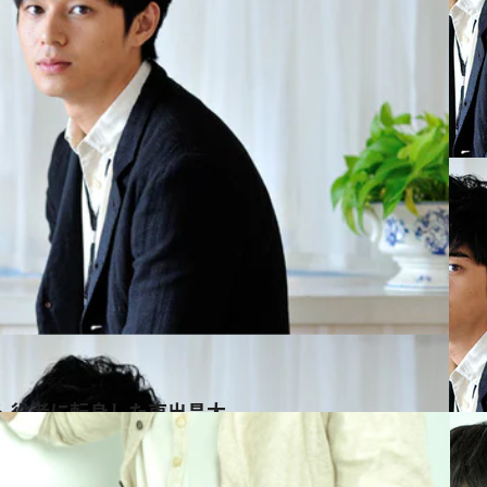
 役者に転身した東出昌大