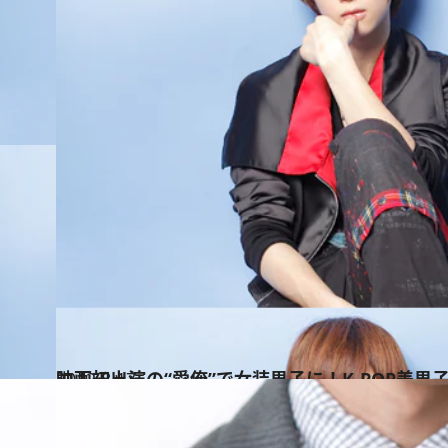
2012.8.17
映画初出演の“愛俺”で女装男子に！K-POP美男
カルチャー