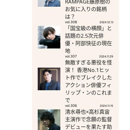
RAMPAGE藤原樹の
お気に入りの銘柄
は？
vol.308
2024.12.13
「国宝級の横顔」と
話題の2.5次元俳
優・阿部快征の現在
地
vol.307
2024.11.29
無敵すぎる悪役を怪
演！ 香港No.1ヒッ
ト作でブレイクした
アクション俳優フィ
リップ・ンのこれま
で
vol.306
2024.11.15
清水尋也×高杉真宙
主演作で念願の監督
デビューを果たす助