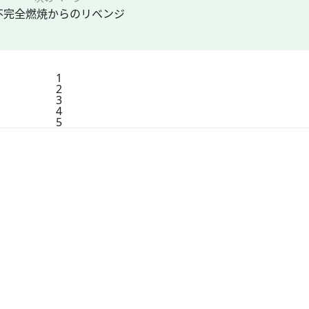
不完全燃焼からのリベンジ
1
2
3
4
5