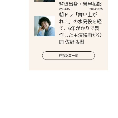
監督出身・岩屋拓郎
vol.305
2024.10.25
朝ドラ「舞い上が
れ！」の水島役を経
て、6年がかりで製
作した主演映画が公
開 佐野弘樹
連載記事一覧