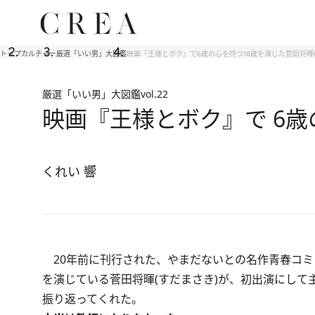
トップ
カルチャー
厳選「いい男」大図鑑
映画『王様とボク』で6歳の心を持つ18歳を演じた菅田将暉(
厳選「いい男」大図鑑
vol.22
映画『王様とボク』で 6歳
くれい 響
20年前に刊行された、やまだないとの名作青春コミ
を演じている菅田将暉(すだまさき)が、初出演にし
振り返ってくれた。