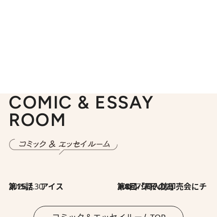
COMIC & ESSAY
ROOM
2026.7.30
第15話 アイス
2026.7.30
第8回「同人誌即売会にチャレンジ その2」