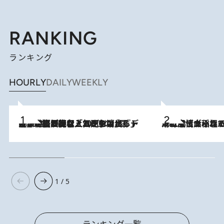
RANKING
ランキング
HOURLY
DAILY
WEEKLY
2026.8.5
【なぜ吉沢亮は「気配を消せる」のか？】興行収入208億の『国宝』を経て挑むミュージカル『ディア・エヴァン・ハンセン』。トップ俳優が舞台上でさらけ出した“孤独”とは
2026.8.5
下町風情あふれる台北屈指の人気エリア・大稲埕でセンスのいい台湾土産《ヴィン
1 / 5