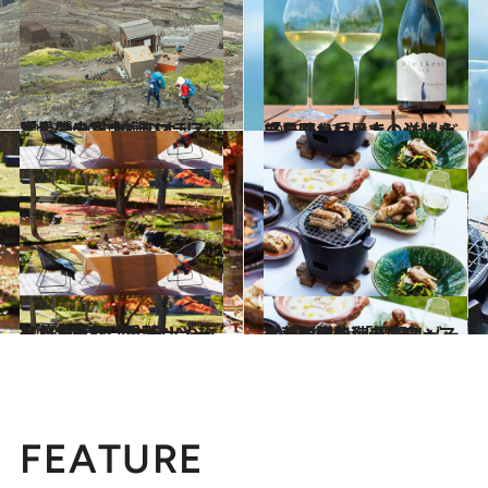
2018.9.30
「星のや富士」のオリジナルプラン “グラマラス富士登山”に挑戦！
旅＆お出かけ
2018.6.23
「星野リゾート リゾナーレ八ヶ岳」で シャルドネを味わい風土の滋味を感じる
旅＆お出かけ
2018.9.27
紅葉が彩る「星野リゾート」で 旬のフルーツや極旨かまぼこに舌鼓
旅＆お出かけ
2018.8.24
松茸に伊勢海老にフォアグラも堪能 「星野リゾート」が贈る秋の美食
旅＆お出かけ
FEATURE