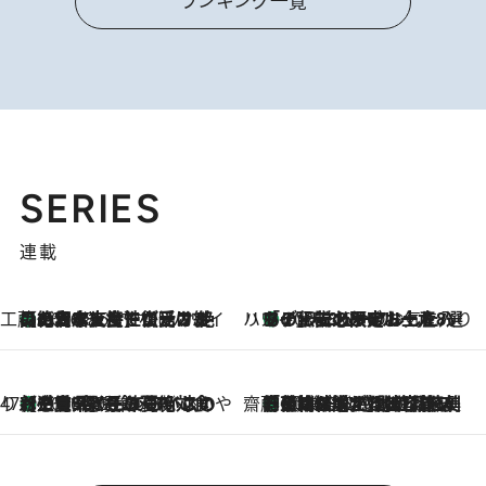
ランキング一覧
SERIES
連載
工藤まやのおもてなしハワイ
【ハワイ土産】ローカルの絶大な支持で復活！ 絶品の幻クッキー《元ファンの日本人女性が受け継いだ名店》
2026.8.6
ハワイ賢者 リサのお気に入りリスト
あの伝説の限定トートも！ リニューアルした「ディーン＆デルーカ ハワイ」で必須のお土産8選
2026.8.6
47都道府県の手みやげ ひんやりスイーツで夏を満喫
【三重県】この夏絶対食べたい 冷やしておいしいおやつ3選 お餅×アイスの新感覚スイーツ
2026.8.6
齋藤 薫 美容脳ルネサンス
「荷物が増えるほど旅ストレスは増す」美容ジャーナリストがたどり着いた最終結論。“化粧品を劇的に減らす”感動の凝縮美容とは
2026.8.6