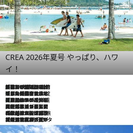
CREA 2026年夏号 やっぱり、ハワ
イ！
「荷物が増えるほど旅ストレスは増す」美容ジャーナリストがたどり着いた最終結論。“化粧品を劇的に減らす”感動の凝縮美容とは
2026.8.6
「旅先には金髪ウィッグを持参」日本と同じメイクでは損してる!? 美容ジャーナリストが提案する“掟破りの旅美容”とは
2026.8.6
【厳選旅コスメ】「身軽さ＆UV対策重視！」ヘアアーティストshucoが選んだ夏旅ベストコスメを発表【Mサイズジップ】
2026.8.6
2026.8.5
【厳選旅コスメ】国内をあちこち移動する河井菜摘が選んだ夏旅ベストコスメ発表！「リラックスアイテムはマスト」【Mサイズジップ】
2026.8.4
【厳選旅コスメ】「紫外線＆乾燥対策しながらメイク感も！」ヘア＆メイクGeorgeが選んだ夏旅ベストコスメを発表！【Mサイズジップ】
2026.8.3
【厳選旅コスメ】「保湿もタイパ重視！」“サウナ好き”タレント清水みさとが愛用する夏旅ベストコスメを発表！【Mサイズジップ】