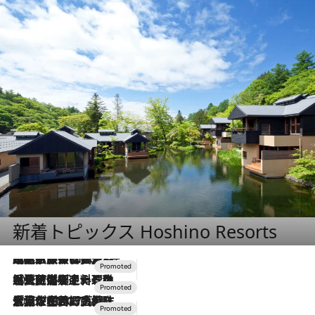
新着トピックス Hoshino Resorts
2026.7.31
【ホテル帰省】という選択肢をOMOが提案。家族とほどよい距離を保つには「昼は実家、夜は気兼ねなくホテルで！」
2026.7.24
【夏限定ディナーコース】旬を迎える稚鮎や花ズッキーニなどをイタリア・トスカーナの郷土料理の手法で満喫！
2026.7.17
「土佐和ハーブかき氷」がOMO7高知に登場！生姜、山椒、大葉など目にも舌にも涼を呼ぶ郷土の味