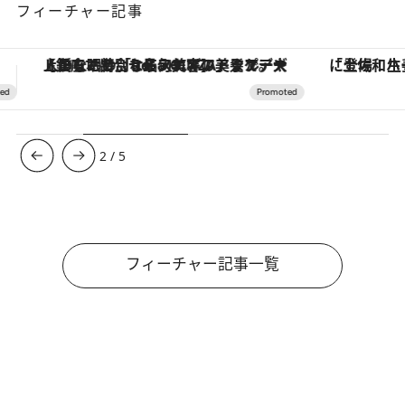
フィーチャー記事
「土佐和ハーブかき氷」がOMO7高知に登場！生姜、山椒、大葉など目にも舌にも涼を呼ぶ郷土の味
ヴァシュロン・コンスタンタン
3
/
5
フィーチャー記事一覧