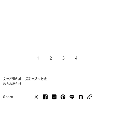
1
2
3
4
文＝芹澤和美 撮影＝鈴木七絵
旅＆お出かけ
Share