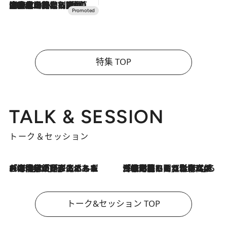
2026.7.10
NEW OPEN！【界 草津】名湯の地に誕生。趣の異なる2種の温泉と上州ならではの会席・蕎麦割烹など美食を味わう究極の癒やし旅
特集 TOP
TALK & SESSION
トーク＆セッション
2026.8.3
「今後値上げがあるとすれば…」「リスクがあるのは今年の冬」エネルギー専門家が語る、ホルムズ海峡封鎖が家庭にもたらす“ある心配”
2026.8.3
「住宅建てられない…」「サーチャージ料の高値が続いている」ホルムズ海峡封鎖による影響はいつまで続く？《エネルギー専門家に聞く“どうなる日本の暮らし”》
トーク&セッション TOP