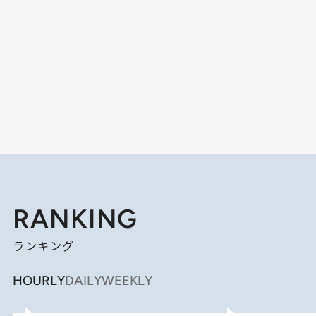
RANKING
ランキング
HOURLY
DAILY
WEEKLY