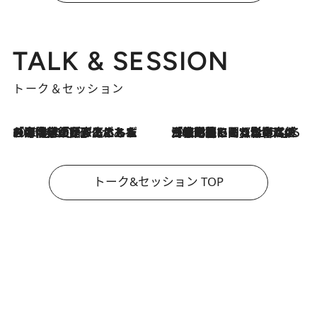
TALK & SESSION
トーク＆セッション
2026.8.3
「今後値上げがあるとすれば…」「リスクがあるのは今年の冬」エネルギー専門家が語る、ホルムズ海峡封鎖が家庭にもたらす“ある心配”
2026.8.3
「住宅建てられない…」「サーチャージ料の高値が続いている」ホルムズ海峡封鎖による影響はいつまで続く？《エネルギー専門家に聞く“どうなる日本の暮らし”》
トーク&セッション TOP