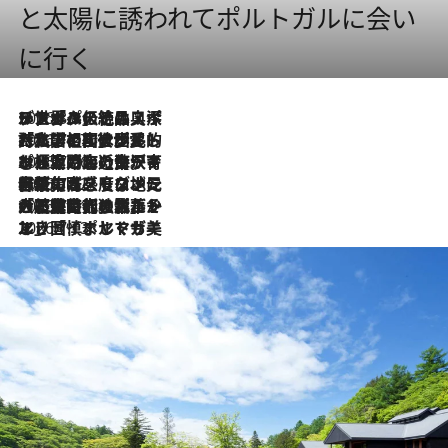
と太陽に誘われてポルトガルに会い
に行く
2026.8.8
リスボンの絶品スイーツ「パステル・デ・ナタ」とは？ポルトガル伝統の奥深い世界へ
2026.7.27
「私の祖国はポルトガル語です」国民的詩人フェルナンド・ペソアと、彼が愛した文学の街を歩く
2026.7.26
ポルトガル近海が育む極上の海の幸。キリリと冷えた白ワインと愉しむ、シーフード専門店の贅沢
2026.7.22
伝統の味をモダンに昇華。高感度な地元客が集う、リスボンの最旬ガストロノミー
2026.7.21
大航海時代の栄華から、震災、独裁、そして革命へ。ポルトガル・首都リスボンの石畳に刻まれた「歴史の光と影」
2026.7.13
エッセイ・ヤマザキマリ「慎ましくも美しき国 ポルトガル」