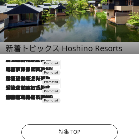
新着トピックス Hoshino Resorts
2026.8.7
【トンボの足水浴】ヒノキの香りに包まれて涼感マックス！約13℃の湧水かけ流しを避暑地「星野温泉 トンボの湯」で体験
2026.7.31
【ホテル帰省】という選択肢をOMOが提案。家族とほどよい距離を保つには「昼は実家、夜は気兼ねなくホテルで！」
2026.7.24
【夏限定ディナーコース】旬を迎える稚鮎や花ズッキーニなどをイタリア・トスカーナの郷土料理の手法で満喫！
2026.7.17
「土佐和ハーブかき氷」がOMO7高知に登場！生姜、山椒、大葉など目にも舌にも涼を呼ぶ郷土の味
2026.7.10
NEW OPEN！【界 草津】名湯の地に誕生。趣の異なる2種の温泉と上州ならではの会席・蕎麦割烹など美食を味わう究極の癒やし旅
特集 TOP