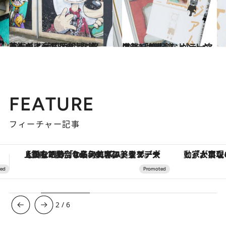
2018.5.12
チューインガムの上にも芸術が！ 英国西部ブリストルのアートシーンを巡る
旅＆お出かけ
2018.2.19
アートに親しむヒントが満載 「美術館」がテーマのマンガ
カルチャー
FEATURE
フィーチャー記事
「大事なのは地域の意識を変えること」。ロレックス賞受賞の自然保護活動家が実現させたナイジェリアの自然環境の復活
3
/
6