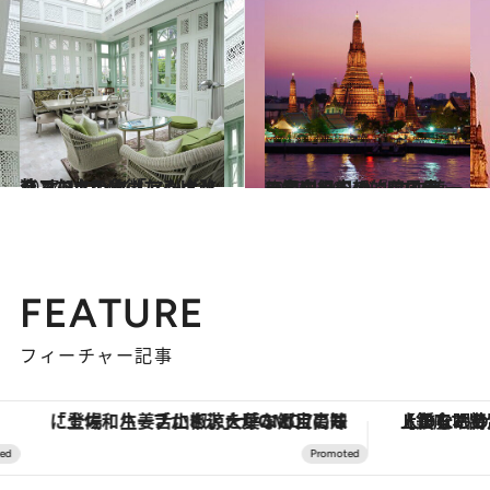
2017.8.11
バンコクの象徴たるリュクスなホテル 「マンダリン オリエンタル」が大改装
旅＆お出かけ
2017.1.20
三島由紀夫の『暁の寺』で知られる バンコク随一の名刹の幻想的な風景
旅＆お出かけ
FEATURE
フィーチャー記事
「土佐和ハーブかき氷」がOMO7高知に登場！生姜、山椒、大葉など目にも舌にも涼を呼ぶ郷土の味
【銀座で出合う最旬美容】美髪ケアや上質な眠