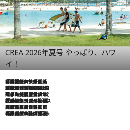
CREA 2026年夏号 やっぱり、ハワ
イ！
【厳選旅コスメ】「多機能アイテムがメイン！」旅好き美容エディターが選んだ夏旅ベストコスメを発表【Mサイズジップ】
2026.8.7
2026.8.6
「荷物が増えるほど旅ストレスは増す」美容ジャーナリストがたどり着いた最終結論。“化粧品を劇的に減らす”感動の凝縮美容とは
2026.8.6
「旅先には金髪ウィッグを持参」日本と同じメイクでは損してる!? 美容ジャーナリストが提案する“掟破りの旅美容”とは
2026.8.6
【厳選旅コスメ】「身軽さ＆UV対策重視！」ヘアアーティストshucoが選んだ夏旅ベストコスメを発表【Mサイズジップ】
2026.8.5
【厳選旅コスメ】国内をあちこち移動する河井菜摘が選んだ夏旅ベストコスメ発表！「リラックスアイテムはマスト」【Mサイズジップ】
2026.8.4
【厳選旅コスメ】「紫外線＆乾燥対策しながらメイク感も！」ヘア＆メイクGeorgeが選んだ夏旅ベストコスメを発表！【Mサイズジップ】