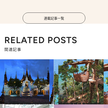
連載記事一覧
RELATED POSTS
関連記事
2017.9.13
タイの古都が誇る珠玉の5ツ星ホテル 「ダラデヴィ・チェンマイ」
旅＆お出かけ
2017.8.12
樹上に浮かぶカゴの中で美食を堪能？ タイの極上リゾート「ソネバキリ」
旅＆お出かけ