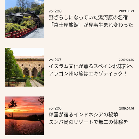
vol.208
2019.05.21
野ざらしになっていた湯河原の名宿
「富士屋旅館」が見事生まれ変わった
vol.207
2019.04.30
イスラム文化が薫るスペイン北東部へ
アラゴン州の旅はエキゾティック！
vol.206
2019.04.16
精霊が宿るインドネシアの秘境
スンバ島のリゾートで無二の体験を