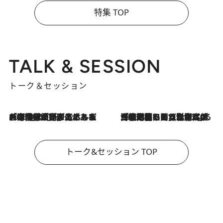
特集 TOP
TALK & SESSION
トーク＆セッション
2026.8.3
「今後値上げがあるとすれば…」「リスクがあるのは今年の冬」エネルギー専門家が語る、ホルムズ海峡封鎖が家庭にもたらす“ある心配”
2026.8.3
「住宅建てられない…」「サーチャージ料の高値が続いている」ホルムズ海峡封鎖による影響はいつまで続く？《エネルギー専門家に聞く“どうなる日本の暮らし”》
トーク&セッション TOP