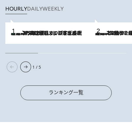
HOURLY
DAILY
WEEKLY
「湘南乃風に憧れて」観客大盛上がりの“タオル回し”に、ラッパー顔負けの高速歌唱まで…さだまさし（74）のアグレッシブすぎる現在地
2026.8.7
2026.8.5
【阿川佐和子さんの年とる力】なぜ70代で始めた趣味は“こんなに楽しい”のか？ ピアノ、俳句…スランプに陥っても続けられる“ある秘訣”とは
1 / 5
ランキング一覧