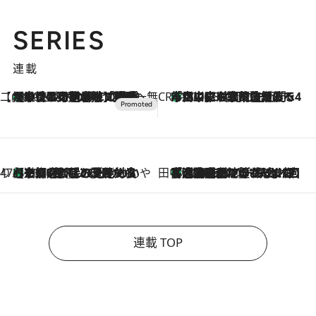
SERIES
連載
【CREA×星野リゾート】唯一無二。癒しと発見が待つ場所へ
【トンボの足水浴】ヒノキの香りに包まれて涼感マックス！約13℃の湧水かけ流しを避暑地「星野温泉 トンボの湯」で体験
2026.8.7
CREA'S CHOICE
「立川にも歌舞伎があるんだよ」 片岡仁左衛門・市川中車ら豪華座組みで4年目の立川立飛歌舞伎へ
2026.8.7
47都道府県の手みやげ ひんやりスイーツで夏を満喫
【京都府】この夏絶対食べたい 冷やしておいしいおやつ3選 ひと口目から心を掴む新緑のテリーヌ
2026.8.7
田中稲の勝手に再ブーム
「湘南乃風に憧れて」観客大盛上がりの“タオル回し”に、ラッパー顔負けの高速歌唱まで…さだまさし（74）のアグレッシブすぎる現在地
2026.8.7
連載 TOP