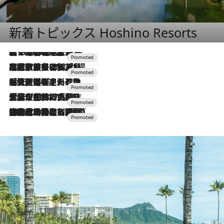
新着トピックス Hoshino Resorts
【トンボの足水浴】ヒノキの香りに包まれて涼感マックス！約13℃の湧水かけ流しを避暑地「星野温泉 トンボの湯」で体験
2026.8.7
2026.7.31
【ホテル帰省】という選択肢をOMOが提案。家族とほどよい距離を保つには「昼は実家、夜は気兼ねなくホテルで！」
2026.7.24
【夏限定ディナーコース】旬を迎える稚鮎や花ズッキーニなどをイタリア・トスカーナの郷土料理の手法で満喫！
2026.7.17
「土佐和ハーブかき氷」がOMO7高知に登場！生姜、山椒、大葉など目にも舌にも涼を呼ぶ郷土の味
2026.7.10
NEW OPEN！【界 草津】名湯の地に誕生。趣の異なる2種の温泉と上州ならではの会席・蕎麦割烹など美食を味わう究極の癒やし旅