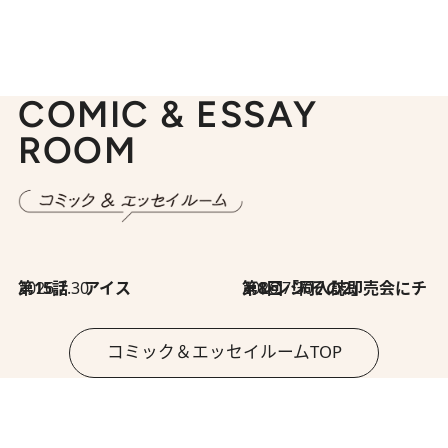
COMIC & ESSAY
ROOM
2026.7.30
第15話 アイス
2026.7.30
第8回「同人誌即売会にチャレンジ その2」
コミック＆エッセイルームTOP