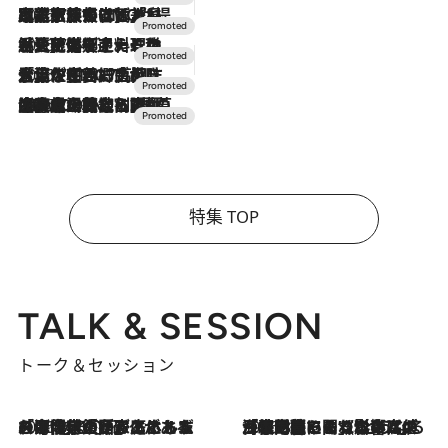
2026.7.31
【ホテル帰省】という選択肢をOMOが提案。家族とほどよい距離を保つには「昼は実家、夜は気兼ねなくホテルで！」
2026.7.24
【夏限定ディナーコース】旬を迎える稚鮎や花ズッキーニなどをイタリア・トスカーナの郷土料理の手法で満喫！
2026.7.17
「土佐和ハーブかき氷」がOMO7高知に登場！生姜、山椒、大葉など目にも舌にも涼を呼ぶ郷土の味
2026.7.10
NEW OPEN！【界 草津】名湯の地に誕生。趣の異なる2種の温泉と上州ならではの会席・蕎麦割烹など美食を味わう究極の癒やし旅
特集 TOP
TALK & SESSION
トーク＆セッション
2026.8.3
「今後値上げがあるとすれば…」「リスクがあるのは今年の冬」エネルギー専門家が語る、ホルムズ海峡封鎖が家庭にもたらす“ある心配”
2026.8.3
「住宅建てられない…」「サーチャージ料の高値が続いている」ホルムズ海峡封鎖による影響はいつまで続く？《エネルギー専門家に聞く“どうなる日本の暮らし”》