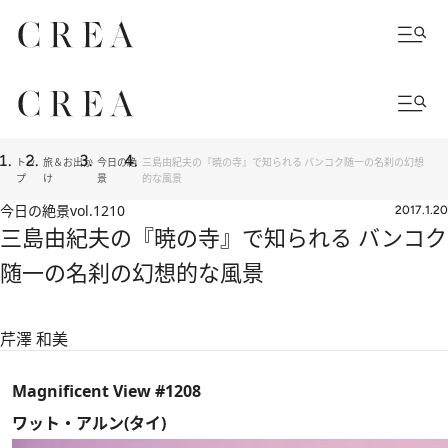
トッ
旅＆お出か
今日の絶
三島由紀夫の『暁の寺』で知られる バンコク随一の名刹の幻想
プ
け
景
的な風景
今日の絶景
vol.1210
2017.1.20
三島由紀夫の『暁の寺』で知られる バンコク
随一の名刹の幻想的な風景
芹澤 和美
Magnificent View #1208
ワット・アルン(タイ)