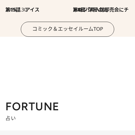
2026.7.30
第15話 アイス
2026.7.30
第8回「同人誌即売会にチャレンジ その2」
コミック＆エッセイルームTOP
FORTUNE
占い