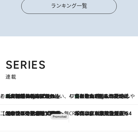
ランキング一覧
SERIES
連載
そおだよおこの関西おいしい、おやつ紀行
［大阪府箕面市］一皿一皿目の前で仕上げられる、料理を巧みに組み込んだアシェットデセールコース「ミチル アシェット デセール（Michiru assiette dessert）」
1 Hour Ago
47都道府県の手みやげ ひんやりスイーツで夏を満喫
【和歌山県】この夏絶対食べたい 冷やしておいしいおやつ3選 みかんがごろっと丸ごと入ったジュレ
1 Hour Ago
【CREA×星野リゾート】唯一無二。癒しと発見が待つ場所へ
2026.8.7
【トンボの足水浴】ヒノキの香りに包まれて涼感マックス！約13℃の湧水かけ流しを避暑地「星野温泉 トンボの湯」で体験
CREA'S CHOICE
2026.8.7
「立川にも歌舞伎があるんだよ」 片岡仁左衛門・市川中車ら豪華座組みで4年目の立川立飛歌舞伎へ