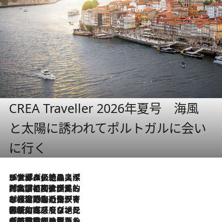
CREA Traveller 2026年夏号 海風
と太陽に誘われてポルトガルに会い
に行く
2026.8.8
リスボンの絶品スイーツ「パステル・デ・ナタ」とは？ポルトガル伝統の奥深い世界へ
2026.7.27
「私の祖国はポルトガル語です」国民的詩人フェルナンド・ペソアと、彼が愛した文学の街を歩く
2026.7.26
ポルトガル近海が育む極上の海の幸。キリリと冷えた白ワインと愉しむ、シーフード専門店の贅沢
2026.7.22
伝統の味をモダンに昇華。高感度な地元客が集う、リスボンの最旬ガストロノミー
2026.7.21
大航海時代の栄華から、震災、独裁、そして革命へ。ポルトガル・首都リスボンの石畳に刻まれた「歴史の光と影」