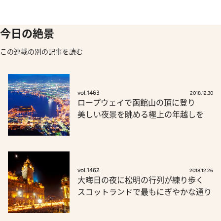
今日の絶景
この連載の別の記事を読む
vol.1463
2018.12.30
ロープウェイで函館山の頂に登り
美しい夜景を眺める極上の年越しを
vol.1462
2018.12.26
大晦日の夜に松明の行列が練り歩く
スコットランドで最もにぎやかな通り