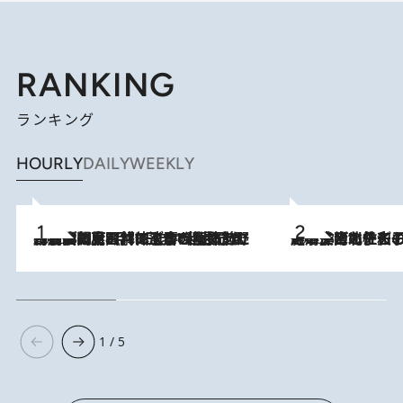
RANKING
ランキング
HOURLY
DAILY
WEEKLY
2026.8.8
「最後に見られてよかった」上野動物園の東園パンダ舎が解体前に特別公開。8月16日まで延長されたパネル展と共に辿る“半世紀”のパンダ飼育《解体工事の図面あり》
2026.8.3
《「文士の子ども被害者の会」発足！》阿川佐和子（72）が語る遠藤周作に北杜夫、劇作家・矢代静一の子どもたちの“文豪プライベート事件簿”
1 / 5