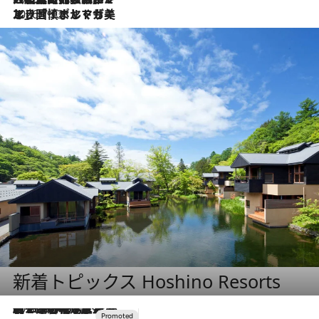
2026.7.13
エッセイ・ヤマザキマリ「慎ましくも美しき国 ポルトガル」
新着トピックス Hoshino Resorts
2026.8.7
【トンボの足水浴】ヒノキの香りに包まれて涼感マックス！約13℃の湧水かけ流しを避暑地「星野温泉 トンボの湯」で体験