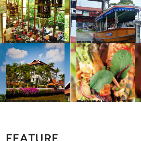
2014.12.29
文豪たちも愛した憧れのホテル「マンダリン オリエンタル バンコク」
旅＆お出かけ
2015.4.10
「マンダリン オリエンタル」を拠点に バンコクの川と夜をクルーズ！
旅＆お出かけ
2016.6.30
ディープなバンコクを体験できる 「アナンタラ・バンコク・リバーサイド」
旅＆お出かけ
2013.4.2
懐かしいバンコクを楽しむ 絶景＆極上レストラン
旅＆お出かけ
FEATURE