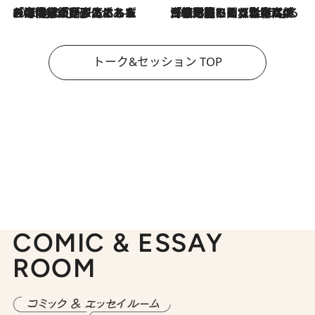
2026.8.3
「今後値上げがあるとすれば…」「リスクがあるのは今年の冬」エネルギー専門家が語る、ホルムズ海峡封鎖が家庭にもたらす“ある心配”
2026.8.3
「住宅建てられない…」「サーチャージ料の高値が続いている」ホルムズ海峡封鎖による影響はいつまで続く？《エネルギー専門家に聞く“どうなる日本の暮らし”》
トーク&セッション TOP
COMIC & ESSAY
ROOM