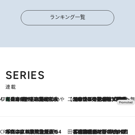
ランキング一覧
SERIES
連載
47都道府県の手みやげ ひんやりスイーツで夏を満喫
【兵庫県】この夏絶対食べたい 冷やしておいしいおやつ3選 淡路島の恵みをジェラートに集約
2026.8.8
【CREA×星野リゾート】唯一無二。癒しと発見が待つ場所へ
2026.8.7
【トンボの足水浴】ヒノキの香りに包まれて涼感マックス！約13℃の湧水かけ流しを避暑地「星野温泉 トンボの湯」で体験
CREA'S CHOICE
2026.8.7
「立川にも歌舞伎があるんだよ」 片岡仁左衛門・市川中車ら豪華座組みで4年目の立川立飛歌舞伎へ
田中稲の勝手に再ブーム
2026.8.7
「湘南乃風に憧れて」観客大盛上がりの“タオル回し”に、ラッパー顔負けの高速歌唱まで…さだまさし（74）のアグレッシブすぎる現在地