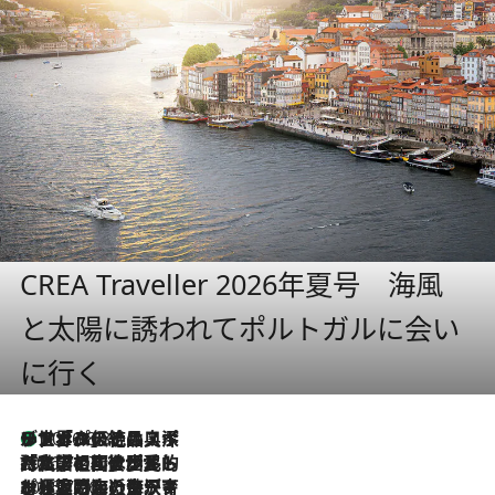
CREA Traveller 2026年夏号 海風
と太陽に誘われてポルトガルに会い
に行く
リスボンの絶品スイーツ「パステル・デ・ナタ」とは？ポルトガル伝統の奥深い世界へ
2026.8.8
2026.7.27
「私の祖国はポルトガル語です」国民的詩人フェルナンド・ペソアと、彼が愛した文学の街を歩く
2026.7.26
ポルトガル近海が育む極上の海の幸。キリリと冷えた白ワインと愉しむ、シーフード専門店の贅沢