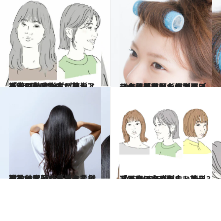
2026.4.10
「私の前髪、古い？」と不安になったら…アラフォー以上に贈る、簡単「前髪のアップデート術」3選〈カギは“薄さ”と“束感”〉
ビューティ＆ヘルス
2026.1.24
マジックカーラーが再ブーム！「前髪を作るのに◎。不器用な人にもオススメ」美容師が解説する〈令和のマジックカーラーの使い方〉
ビューティ＆ヘルス
2024.2.4
現役美容師が告白！ ぶっちゃけ「いちばん長持ちする髪形」「ラクな髪形」は？【レディース篇】
ビューティ＆ヘルス
2025.10.19
「あれ、なんか古い？」と不安になったら…アラフォー以上に贈る、簡単「髪のアップデート術」3選〈2025年版〉
ビューティ＆ヘルス