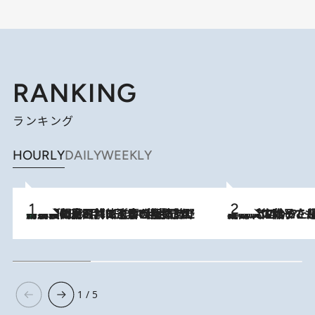
RANKING
ランキング
HOURLY
DAILY
WEEKLY
「最後に見られてよかった」上野動物園の東園パンダ舎が解体前に特別公開。8月16日まで延長されたパネル展と共に辿る“半世紀”のパンダ飼育《解体工事の図面あり》
2026.8.8
2026.8.5
【阿川佐和子さんの年とる力】なぜ70代で始めた趣味は“こんなに楽しい”のか？ ピアノ、俳句…スランプに陥っても続けられる“ある秘訣”とは
1 / 5