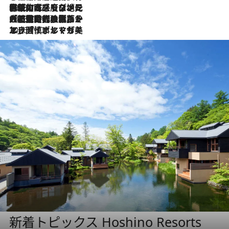
2026.7.22
伝統の味をモダンに昇華。高感度な地元客が集う、リスボンの最旬ガストロノミー
2026.7.21
大航海時代の栄華から、震災、独裁、そして革命へ。ポルトガル・首都リスボンの石畳に刻まれた「歴史の光と影」
2026.7.13
エッセイ・ヤマザキマリ「慎ましくも美しき国 ポルトガル」
新着トピックス Hoshino Resorts