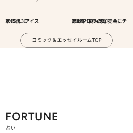
2026.7.30
第15話 アイス
2026.7.30
第8回「同人誌即売会にチャレンジ その2」
コミック＆エッセイルームTOP
FORTUNE
占い