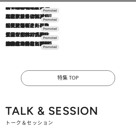
2026.8.7
【トンボの足水浴】ヒノキの香りに包まれて涼感マックス！約13℃の湧水かけ流しを避暑地「星野温泉 トンボの湯」で体験
2026.7.31
【ホテル帰省】という選択肢をOMOが提案。家族とほどよい距離を保つには「昼は実家、夜は気兼ねなくホテルで！」
2026.7.24
【夏限定ディナーコース】旬を迎える稚鮎や花ズッキーニなどをイタリア・トスカーナの郷土料理の手法で満喫！
2026.7.17
「土佐和ハーブかき氷」がOMO7高知に登場！生姜、山椒、大葉など目にも舌にも涼を呼ぶ郷土の味
2026.7.10
NEW OPEN！【界 草津】名湯の地に誕生。趣の異なる2種の温泉と上州ならではの会席・蕎麦割烹など美食を味わう究極の癒やし旅
特集 TOP
TALK & SESSION
トーク＆セッション