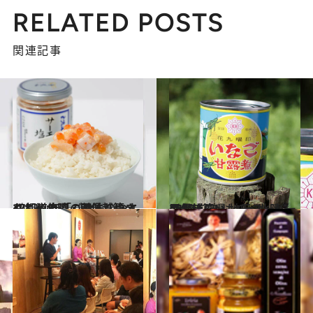
RELATED POSTS
関連記事
2017.8.17
47都道府県の美味しいすぐれもの 「ごはんのおとも」～北陸・甲信越篇～
グルメ
2017.1.23
47都道府県 地元スーパーのおいしいもの～北陸・甲信越篇～
グルメ