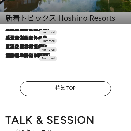
新着トピックス Hoshino Resorts
2026.7.31
【ホテル帰省】という選択肢をOMOが提案。家族とほどよい距離を保つには「昼は実家、夜は気兼ねなくホテルで！」
2026.7.24
【夏限定ディナーコース】旬を迎える稚鮎や花ズッキーニなどをイタリア・トスカーナの郷土料理の手法で満喫！
2026.7.17
「土佐和ハーブかき氷」がOMO7高知に登場！生姜、山椒、大葉など目にも舌にも涼を呼ぶ郷土の味
2026.7.10
NEW OPEN！【界 草津】名湯の地に誕生。趣の異なる2種の温泉と上州ならではの会席・蕎麦割烹など美食を味わう究極の癒やし旅
特集 TOP
TALK & SESSION