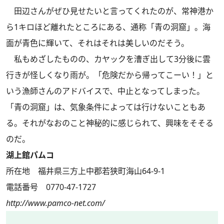
田辺さんがぜひ見せたいと言ってくれたのが、常神港か
ら1キロほど離れたところにある、通称「青の洞窟」。海
面が青色に輝いて、それはそれは美しいのだそう。
私もめざしたものの、カヤックを漕ぎ出して3分後に雲
行きが怪しくなり雨が。「危険だから帰ってこーい！」と
いう漁師さんのアドバイスで、中止となってしまった。
「青の洞窟」は、気象条件によっては行けないこともあ
る。それがなおのこと神秘的に感じられて、興味をそそる
のだ。
湖上館パムコ
所在地 福井県三方上中郡若狭町海山64-9-1
電話番号 0770-47-1727
http://www.pamco-net.com/