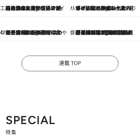
工藤まやのおもてなしハワイ
【ハワイ土産】ローカルの絶大な支持で復活！ 絶品の幻クッキー《元ファンの日本人女性が受け継いだ名店》
2 Hours Ago
ハワイ賢者 リサのお気に入りリスト
あの伝説の限定トートも！ リニューアルした「ディーン＆デルーカ ハワイ」で必須のお土産8選
2 Hours Ago
47都道府県の手みやげ ひんやりスイーツで夏を満喫
【三重県】この夏絶対食べたい 冷やしておいしいおやつ3選 お餅×アイスの新感覚スイーツ
2 Hours Ago
齋藤 薫 美容脳ルネサンス
「荷物が増えるほど旅ストレスは増す」美容ジャーナリストがたどり着いた最終結論。“化粧品を劇的に減らす”感動の凝縮美容とは
2 Hours Ago
連載 TOP
SPECIAL
特集