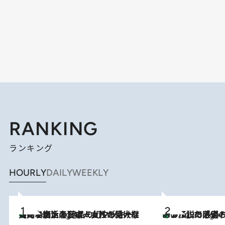
RANKING
ランキング
HOURLY
DAILY
WEEKLY
【ハワイ土産】ローカルの絶大な支持で復活！ 絶品の幻クッキー《元ファンの日本人女性が受け継いだ名店》
2 Hours Ago
あの伝説の限定トートも！ リニューアルした「ディーン＆
2 Hours Ago