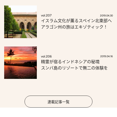
vol.207
2019.04.30
イスラム文化が薫るスペイン北東部へ
アラゴン州の旅はエキゾティック！
vol.206
2019.04.16
精霊が宿るインドネシアの秘境
スンバ島のリゾートで無二の体験を
連載記事一覧