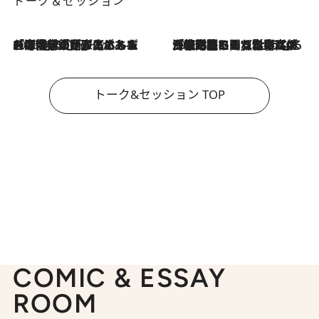
トーク＆セッション
2026.8.3
「今後値上げがあるとすれば…」「リスクがあるのは今年の冬」エネルギー専門家が語る、ホルムズ海峡封鎖が家庭にもたらす“ある心配”
2026.8.3
「住宅建てられない…」「サーチャージ料の高値が続いている」ホルムズ海峡封鎖による影響はいつまで続く？《エネルギー専門家に聞く“どうなる日本の暮らし”》
トーク&セッション TOP
COMIC & ESSAY
ROOM