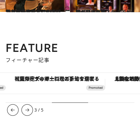
2016.7.16
かつて「裏日本」と呼ばれた日本海側 その魅力を酒井順子さんと話しました！
ライフスタイル
2013.4.1
シチリアの超スターシェフが日本進出！ 福井を絶賛の理由
旅＆お出かけ
FEATURE
フィーチャー記事
【夏限定ディナーコース】旬を迎える稚鮎や花ズッキーニなどをイタリア・トスカーナの郷土料理の手法で満喫！
【銀座で出合う最旬美容】美髪ケアや上質な眠
3
/
5