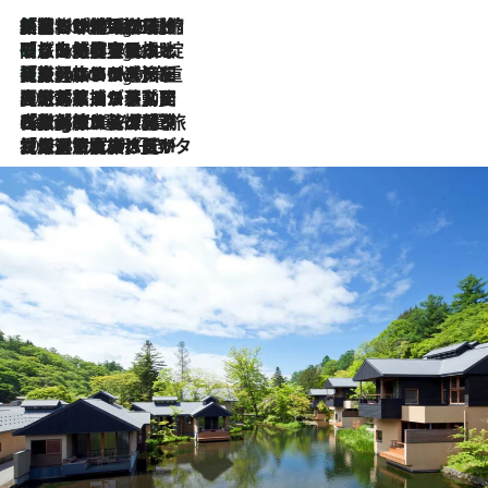
「荷物が増えるほど旅ストレスは増す」美容ジャーナリストがたどり着いた最終結論。“化粧品を劇的に減らす”感動の凝縮美容とは
2 Hours Ago
「旅先には金髪ウィッグを持参」日本と同じメイクでは損してる!? 美容ジャーナリストが提案する“掟破りの旅美容”とは
2 Hours Ago
【厳選旅コスメ】「身軽さ＆UV対策重視！」ヘアアーティストshucoが選んだ夏旅ベストコスメを発表【Mサイズジップ】
2 Hours Ago
2026.8.5
【厳選旅コスメ】国内をあちこち移動する河井菜摘が選んだ夏旅ベストコスメ発表！「リラックスアイテムはマスト」【Mサイズジップ】
2026.8.4
【厳選旅コスメ】「紫外線＆乾燥対策しながらメイク感も！」ヘア＆メイクGeorgeが選んだ夏旅ベストコスメを発表！【Mサイズジップ】
2026.8.3
【厳選旅コスメ】「保湿もタイパ重視！」“サウナ好き”タレント清水みさとが愛用する夏旅ベストコスメを発表！【Mサイズジップ】