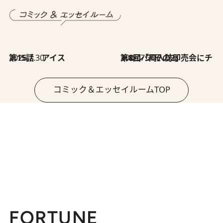
2026.7.30
第15話 アイス
2026.7.30
第8回「同人誌即売会にチャレンジ その2」
コミック＆エッセイルームTOP
FORTUNE