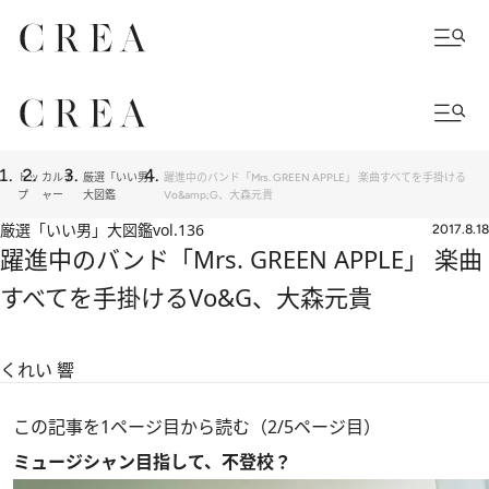
トッ
カルチ
厳選「いい男」
躍進中のバンド「Mrs. GREEN APPLE」 楽曲すべてを手掛ける
プ
ャー
大図鑑
Vo&amp;G、大森元貴
厳選「いい男」大図鑑
vol.136
2017.8.18
躍進中のバンド「Mrs. GREEN APPLE」 楽曲
すべてを手掛けるVo&G、大森元貴
くれい 響
この記事を1ページ目から読む（2/5ページ目）
ミュージシャン目指して、不登校？