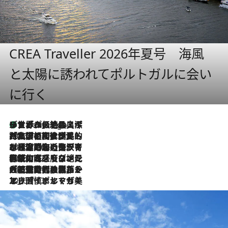
CREA Traveller 2026年夏号 海風
と太陽に誘われてポルトガルに会い
に行く
リスボンの絶品スイーツ「パステル・デ・ナタ」とは？ポルトガル伝統の奥深い世界へ
6 Hours Ago
2026.7.27
「私の祖国はポルトガル語です」国民的詩人フェルナンド・ペソアと、彼が愛した文学の街を歩く
2026.7.26
ポルトガル近海が育む極上の海の幸。キリリと冷えた白ワインと愉しむ、シーフード専門店の贅沢
2026.7.22
伝統の味をモダンに昇華。高感度な地元客が集う、リスボンの最旬ガストロノミー
2026.7.21
大航海時代の栄華から、震災、独裁、そして革命へ。ポルトガル・首都リスボンの石畳に刻まれた「歴史の光と影」
2026.7.13
エッセイ・ヤマザキマリ「慎ましくも美しき国 ポルトガル」