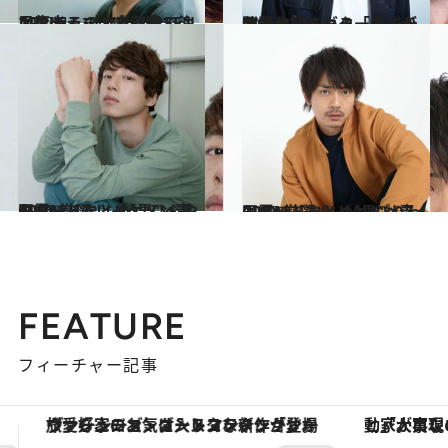
2017.9.1
人気ドラマの主題歌で注目度大！ 「Mrs. GREEN APPLE」の大森元貴
カルチャー
2015.11.6
監督作『モーターズ』が劇場公開される「黒猫チェルシー」ヴォーカル・渡辺大知
カルチャー
2016.8.12
CREA厳選！ イケメン青田買い【まとめ】 ひんやりクールな“いい男” ベスト10
カルチャー
2016.8.13
CREA厳選！ イケメン青田買い【まとめ】 ぴりっとホットな“いい男”ベスト10
カルチャー
FEATURE
フィーチャー記事
「大事なのは地域の意識を変えること」。ロレックス賞受賞の自然保護活動家が実現させたナイジェリアの自然環境の復活
【夏限定ディナーコース】旬を迎