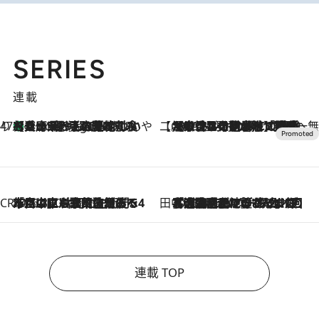
SERIES
連載
47都道府県の手みやげ ひんやりスイーツで夏を満喫
【兵庫県】この夏絶対食べたい 冷やしておいしいおやつ3選 淡路島の恵みをジェラートに集約
6 Hours Ago
【CREA×星野リゾート】唯一無二。癒しと発見が待つ場所へ
2026.8.7
【トンボの足水浴】ヒノキの香りに包まれて涼感マックス！約13℃の湧水かけ流しを避暑地「星野温泉 トンボの湯」で体験
CREA'S CHOICE
2026.8.7
「立川にも歌舞伎があるんだよ」 片岡仁左衛門・市川中車ら豪華座組みで4年目の立川立飛歌舞伎へ
田中稲の勝手に再ブーム
2026.8.7
「湘南乃風に憧れて」観客大盛上がりの“タオル回し”に、ラッパー顔負けの高速歌唱まで…さだまさし（74）のアグレッシブすぎる現在地
連載 TOP