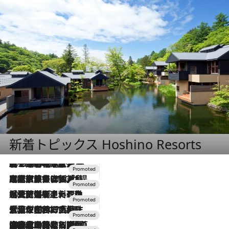
新着トピックス Hoshino Resorts
2026.8.7
【トンボの足水浴】ヒノキの香りに包まれて涼感マックス！約13℃の湧水かけ流しを避暑地「星野温泉 トンボの湯」で体験
2026.7.31
【ホテル帰省】という選択肢をOMOが提案。家族とほどよい距離を保つには「昼は実家、夜は気兼ねなくホテルで！」
2026.7.24
【夏限定ディナーコース】旬を迎える稚鮎や花ズッキーニなどをイタリア・トスカーナの郷土料理の手法で満喫！
2026.7.17
「土佐和ハーブかき氷」がOMO7高知に登場！生姜、山椒、大葉など目にも舌にも涼を呼ぶ郷土の味
2026.7.10
NEW OPEN！【界 草津】名湯の地に誕生。趣の異なる2種の温泉と上州ならではの会席・蕎麦割烹など美食を味わう究極の癒やし旅