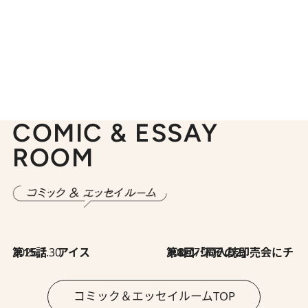
COMIC & ESSAY
ROOM
2026.7.30
第15話 アイス
2026.7.30
第8回「同人誌即売会にチャレンジ その2」
コミック＆エッセイルームTOP