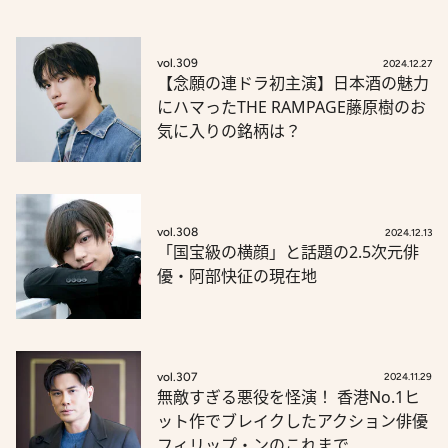
vol.309
2024.12.27
【念願の連ドラ初主演】日本酒の魅力
にハマったTHE RAMPAGE藤原樹のお
気に入りの銘柄は？
vol.308
2024.12.13
「国宝級の横顔」と話題の2.5次元俳
優・阿部快征の現在地
vol.307
2024.11.29
無敵すぎる悪役を怪演！ 香港No.1ヒ
ット作でブレイクしたアクション俳優
フィリップ・ンのこれまで