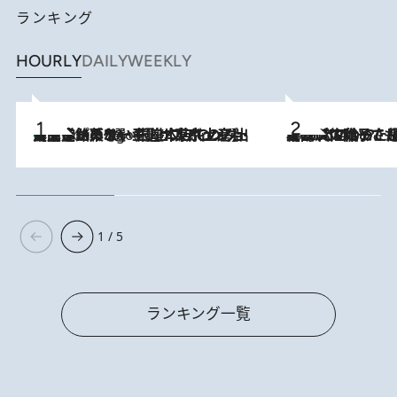
ランキング
HOURLY
DAILY
WEEKLY
【間違いのない王道・東京土産】資生堂パーラー 銀座本店でのみ出会える銘菓5選《極上プディング・濃厚チーズケーキ・ボンボンショコラほか》
6 Hours Ago
2026.8.5
【阿川佐和子さんの年とる力】なぜ70代で始めた趣味は“こんなに楽しい”のか？ ピアノ、俳句…スランプに陥っても続けられる“ある秘訣”とは
1 / 5
ランキング一覧