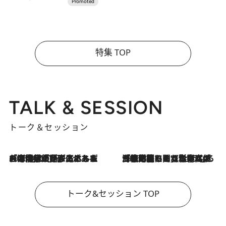
特集 TOP
TALK & SESSION
トーク＆セッション
2026.8.3
「今後値上げがあるとすれば…」「リスクがあるのは今年の冬」エネルギー専門家が語る、ホルムズ海峡封鎖が家庭にもたらす“ある心配”
2026.8.3
「住宅建てられない…」「サーチャージ料の高値が続いている」ホルムズ海峡封鎖による影響はいつまで続く？《エネルギー専門家に聞く“どうなる日本の暮らし”》
トーク&セッション TOP