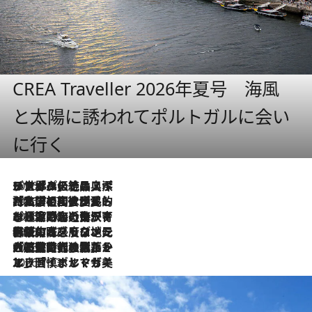
CREA Traveller 2026年夏号 海風
と太陽に誘われてポルトガルに会い
に行く
2026.8.8
リスボンの絶品スイーツ「パステル・デ・ナタ」とは？ポルトガル伝統の奥深い世界へ
2026.7.27
「私の祖国はポルトガル語です」国民的詩人フェルナンド・ペソアと、彼が愛した文学の街を歩く
2026.7.26
ポルトガル近海が育む極上の海の幸。キリリと冷えた白ワインと愉しむ、シーフード専門店の贅沢
2026.7.22
伝統の味をモダンに昇華。高感度な地元客が集う、リスボンの最旬ガストロノミー
2026.7.21
大航海時代の栄華から、震災、独裁、そして革命へ。ポルトガル・首都リスボンの石畳に刻まれた「歴史の光と影」
2026.7.13
エッセイ・ヤマザキマリ「慎ましくも美しき国 ポルトガル」