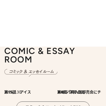
COMIC & ESSAY
ROOM
2026.7.30
第15話 アイス
2026.7.30
第8回「同人誌即売会にチャレンジ その2」