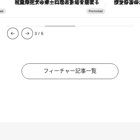
【夏限定ディナーコース】旬を迎える稚鮎や花ズッキーニなどをイタリア・トスカーナの郷土料理の手法で満喫！
ヴァシュロン・コンスタンタン
3
/
6
フィーチャー記事一覧