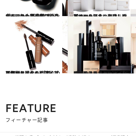
2015.2.24
今までの小顔美容は間違っていた？ 革命的ファンデーションで小顔づくり
ビューティ＆ヘルス
2016.9.4
パリから日本に上陸した 驚くべき概念の顔立ち矯正サロン
ビューティ＆ヘルス
2016.8.4
にわかに進化したアイブロウから学べる 「眉」の不思議と、その結論的な正解
ビューティ＆ヘルス
2016.9.3
「素肌より美しいヌード肌」を目指す ボビイ ブラウンのナチュラルメイク
ビューティ＆ヘルス
FEATURE
フィーチャー記事