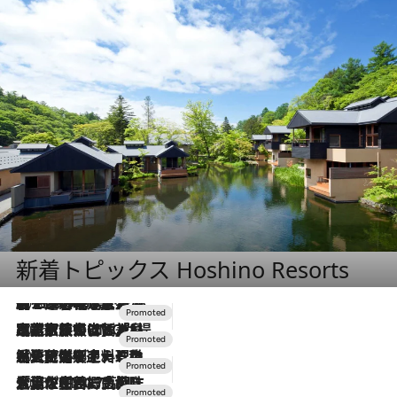
新着トピックス Hoshino Resorts
2026.8.7
【トンボの足水浴】ヒノキの香りに包まれて涼感マックス！約13℃の湧水かけ流しを避暑地「星野温泉 トンボの湯」で体験
2026.7.31
【ホテル帰省】という選択肢をOMOが提案。家族とほどよい距離を保つには「昼は実家、夜は気兼ねなくホテルで！」
2026.7.24
【夏限定ディナーコース】旬を迎える稚鮎や花ズッキーニなどをイタリア・トスカーナの郷土料理の手法で満喫！
2026.7.17
「土佐和ハーブかき氷」がOMO7高知に登場！生姜、山椒、大葉など目にも舌にも涼を呼ぶ郷土の味