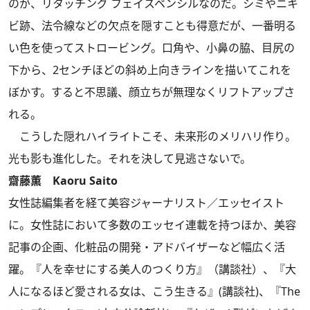
のが、リタッチング フェイスペンシルなのだ。シミやニキ
ビ跡、法令線などの欠点を隠すことも得意だが、一番明る
い色を使ってストロービング。口角や、小鼻の脇、目尻の
下から、2センチほどの斜め上向きラインを描いてこれを
ぼかす。すると不思議、顔立ちが無理なくリフトアップさ
れる。
こうした隠れハイライトこそ、未来形のメリハリ作り。
光も影も進化した。それを決して見逃さないで。
齋藤薫 Kaoru Saito
女性誌編集者を経て美容ジャーナリスト／エッセイスト
に。女性誌において多数のエッセイ連載を持つほか、美容
記事の企画、化粧品の開発・アドバイザーなど幅広く活
躍。『人を幸せにする美人のつくり方』（講談社）、『大
人になるほど愛される女は、こう生きる』(講談社)、『The