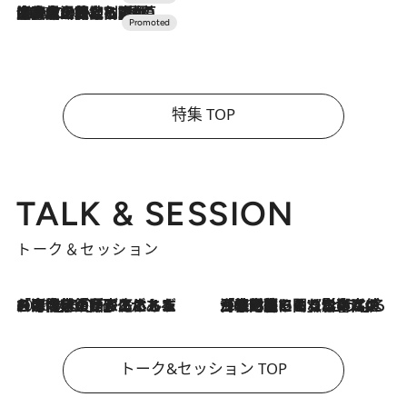
2026.7.10
NEW OPEN！【界 草津】名湯の地に誕生。趣の異なる2種の温泉と上州ならではの会席・蕎麦割烹など美食を味わう究極の癒やし旅
特集 TOP
TALK & SESSION
トーク＆セッション
2026.8.3
「今後値上げがあるとすれば…」「リスクがあるのは今年の冬」エネルギー専門家が語る、ホルムズ海峡封鎖が家庭にもたらす“ある心配”
2026.8.3
「住宅建てられない…」「サーチャージ料の高値が続いている」ホルムズ海峡封鎖による影響はいつまで続く？《エネルギー専門家に聞く“どうなる日本の暮らし”》
トーク&セッション TOP