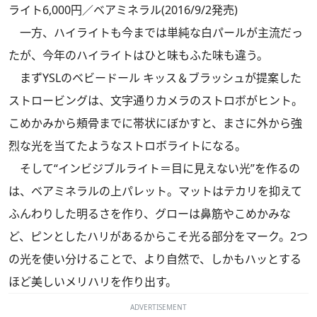
ライト6,000円／ベアミネラル(2016/9/2発売)
一方、ハイライトも今までは単純な白パールが主流だっ
たが、今年のハイライトはひと味もふた味も違う。
まずYSLのベビードール キッス＆ブラッシュが提案した
ストロービングは、文字通りカメラのストロボがヒント。
こめかみから頰骨までに帯状にぼかすと、まさに外から強
烈な光を当てたようなストロボライトになる。
そして“インビジブルライト＝目に見えない光”を作るの
は、ベアミネラルの上パレット。マットはテカリを抑えて
ふんわりした明るさを作り、グローは鼻筋やこめかみな
ど、ピンとしたハリがあるからこそ光る部分をマーク。2つ
の光を使い分けることで、より自然で、しかもハッとする
ほど美しいメリハリを作り出す。
ADVERTISEMENT