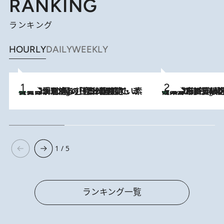
RANKING
ランキング
HOURLY
DAILY
WEEKLY
【大分・別府】「今一番おいしい食材を調理する」1日2組限定・ミシュラン2ツ星の日本料理店で、素材と四季を愉しむ極上の時間
2 Hours Ago
《みずみずしい桃が丸ごと》東京の“あの有名洋菓子シェフ”の下で修業したパティシエが腕を振るう、珠玉の夏限定パフェを堪能！【大分市】
2 Hours Ago
1 / 5
ランキング一覧