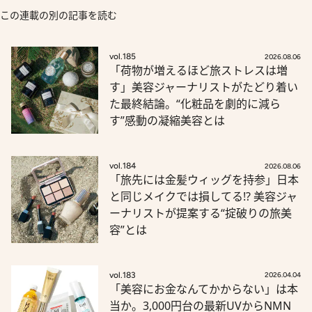
この連載の別の記事を読む
vol.185
2026.08.06
「荷物が増えるほど旅ストレスは増
す」美容ジャーナリストがたどり着い
た最終結論。“化粧品を劇的に減ら
す”感動の凝縮美容とは
vol.184
2026.08.06
「旅先には金髪ウィッグを持参」日本
と同じメイクでは損してる!? 美容ジャ
ーナリストが提案する“掟破りの旅美
容”とは
vol.183
2026.04.04
「美容にお金なんてかからない」は本
当か。3,000円台の最新UVからNMN