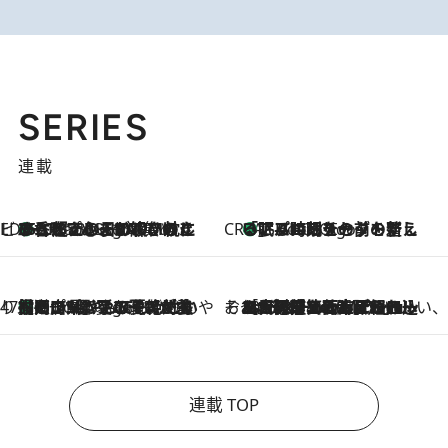
SERIES
連載
ビューティいいもの集め EDITORS' BEST
35℃超えの日の夜、枕にひと吹き！ BAUMのルームスプレーが、ひのきの香りで心まで解きほぐす
2 Hours Ago
CREA'S CHOICE
「眠る時刻をセットする」——眠りの前を整える、バルミューダの新しいアプローチ
2 Hours Ago
47都道府県の手みやげ ひんやりスイーツで夏を満喫
【岡山県】この夏絶対食べたい 冷やしておいしいおやつ3選 フルーツが主役のプリンやアイスが勢揃い
2 Hours Ago
そおだよおこの関西おいしい、おやつ紀行
2026.8.9
［大阪府箕面市］一皿一皿目の前で仕上げられる、料理を巧みに組み込んだアシェットデセールコース「ミチル アシェット デセール（Michiru assiette dessert）」
連載 TOP