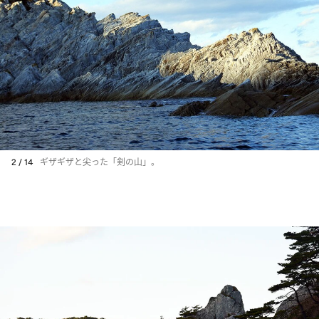
2 / 14
ギザギザと尖った「剣の山」。