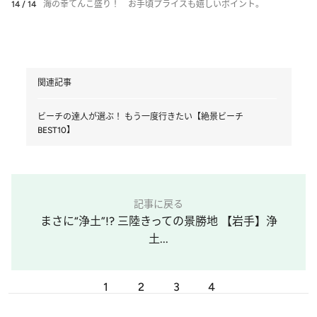
14 / 14
海の幸てんこ盛り！ お手頃プライスも嬉しいポイント。
関連記事
ビーチの達人が選ぶ！ もう一度行きたい【絶景ビーチ
BEST10】
記事に戻る
まさに“浄土”!? 三陸きっての景勝地 【岩手】浄
土...
1
2
3
4