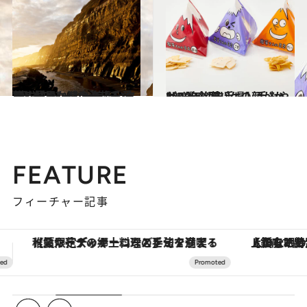
2021.2.13
“東洋のドーバー”【千葉】屛風ケ浦の 美しい夕日と鮮やかな大漁旗を愛でる
旅＆お出かけ
2020.12.27
2020年【岩手県】手みやげ3選 山型パケの顔がかわいい銘菓
グルメ
FEATURE
フィーチャー記事
【銀座で出合う最旬美容】美髪ケアや上質な眠り…セルフケアのアップデートから、特別な名入れギフトまで。大人のための「ReFa GINZA」クルーズ