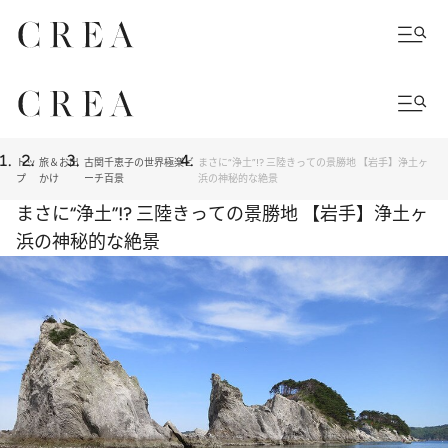
トッ
旅＆お出
古関千恵子の世界極楽ビ
まさに“浄土”!? 三陸きっての景勝地 【岩手】浄土ヶ
プ
かけ
ーチ百景
浜の神秘的な絶景
まさに“浄土”!? 三陸きっての景勝地 【岩手】浄土ヶ
浜の神秘的な絶景