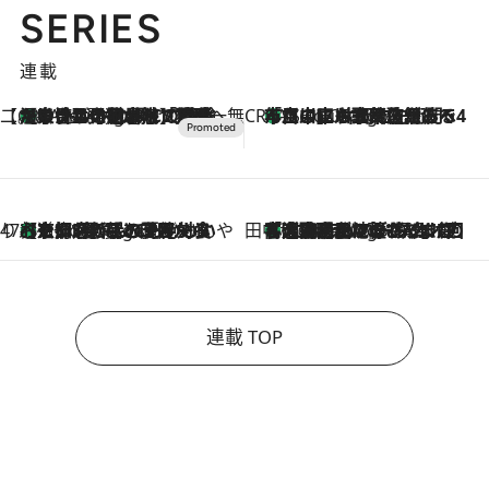
SERIES
連載
【CREA×星野リゾート】唯一無二。癒しと発見が待つ場所へ
【トンボの足水浴】ヒノキの香りに包まれて涼感マックス！約13℃の湧水かけ流しを避暑地「星野温泉 トンボの湯」で体験
1 Hour Ago
CREA'S CHOICE
「立川にも歌舞伎があるんだよ」 片岡仁左衛門・市川中車ら豪華座組みで4年目の立川立飛歌舞伎へ
3 Hours Ago
47都道府県の手みやげ ひんやりスイーツで夏を満喫
【京都府】この夏絶対食べたい 冷やしておいしいおやつ3選 ひと口目から心を掴む新緑のテリーヌ
3 Hours Ago
田中稲の勝手に再ブーム
「湘南乃風に憧れて」観客大盛上がりの“タオル回し”に、ラッパー顔負けの高速歌唱まで…さだまさし（74）のアグレッシブすぎる現在地
8 Hours Ago
連載 TOP