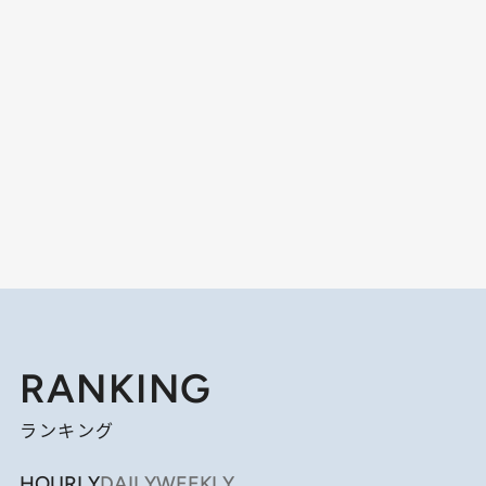
RANKING
ランキング
HOURLY
DAILY
WEEKLY