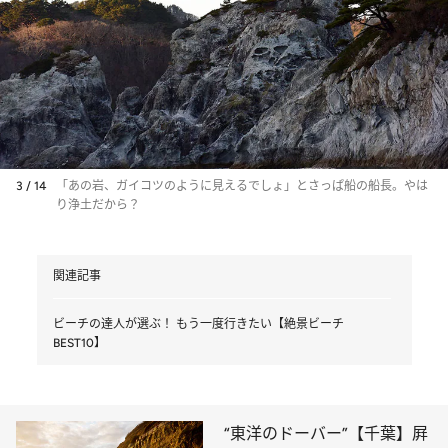
3 / 14
「あの岩、ガイコツのように見えるでしょ」とさっぱ船の船長。やは
り浄土だから？
関連記事
ビーチの達人が選ぶ！ もう一度行きたい【絶景ビーチ
BEST10】
“東洋のドーバー”【千葉】屛