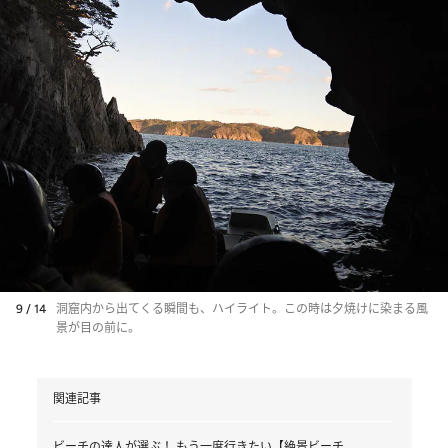
9 / 14
洞窟内から出てくる瞬間も、ハイライト。この時は夕焼けに染まる風
景が目の前に。
関連記事
ビーチの達人が選ぶ！ もう一度行きたい【絶景ビーチ