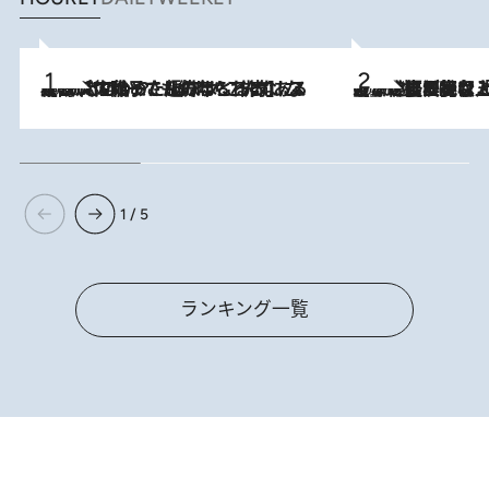
2026.8.5
【阿川佐和子さんの年とる力】なぜ70代で始めた趣味は“こんなに楽しい”のか？ ピアノ、俳句…スランプに陥っても続けられる“ある秘訣”とは
2026.8.5
【なぜ吉沢亮は「気配を消せる」のか？】興行収入208億の『国宝』を経て挑むミュージカル『ディア・エヴァン・ハンセン』。トップ俳優が舞台上でさらけ出した“孤独”とは
1 / 5
ランキング一覧