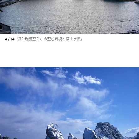
4 / 14
御台場展望台から望む岩塊と浄土ヶ浜。