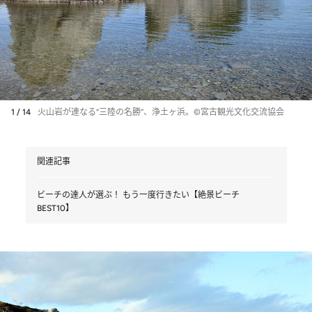
1 / 14
火山岩が連なる“三陸の名勝”、浄土ヶ浜。©宮古観光文化交流協会
関連記事
ビーチの達人が選ぶ！ もう一度行きたい【絶景ビーチ
BEST10】