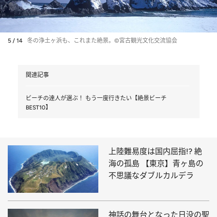
5 / 14
冬の浄土ヶ浜も、これまた絶景。©宮古観光文化交流協会
関連記事
ビーチの達人が選ぶ！ もう一度行きたい【絶景ビーチ
BEST10】
上陸難易度は国内屈指!? 絶
海の孤島 【東京】青ヶ島の
不思議なダブルカルデラ
神話の舞台となった日没の聖