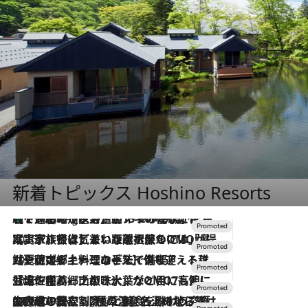
新着トピックス Hoshino Resorts
【トンボの足水浴】ヒノキの香りに包まれて涼感マックス！約13℃の湧水かけ流しを避暑地「星野温泉 トンボの湯」で体験
1 Hour Ago
2026.7.31
【ホテル帰省】という選択肢をOMOが提案。家族とほどよい距離を保つには「昼は実家、夜は気兼ねなくホテルで！」
2026.7.24
【夏限定ディナーコース】旬を迎える稚鮎や花ズッキーニなどをイタリア・トスカーナの郷土料理の手法で満喫！
2026.7.17
「土佐和ハーブかき氷」がOMO7高知に登場！生姜、山椒、大葉など目にも舌にも涼を呼ぶ郷土の味
2026.7.10
NEW OPEN！【界 草津】名湯の地に誕生。趣の異なる2種の温泉と上州ならではの会席・蕎麦割烹など美食を味わう究極の癒やし旅