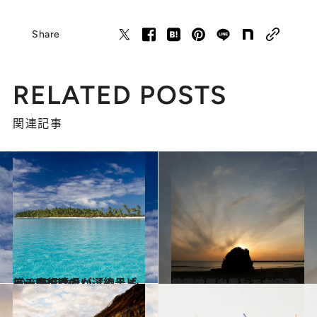
Share
RELATED POSTS
関連記事
2020.5.2
ビーチの達人が選ぶ！ もう一度行きたい【絶景ビーチBEST10】
旅＆お出かけ
2021.1.2
神話の舞台となった日没の聖地【出雲】で 神々ゆかりのサンセットの名所を巡る
旅＆お出かけ