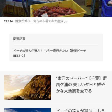
13 / 14
鮮魚が並ぶ、宮古の市場でお土産探し。
関連記事
ビーチの達人が選ぶ！ もう一度行きたい【絶景ビーチ
BEST10】
“東洋のドーバー”【千葉】屛
風ケ浦の 美しい夕日と鮮や
かな大漁旗を愛でる
ビーチの達人が選ぶ！ もう