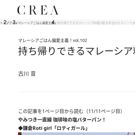
トップ
グルメ
マレーシアごはん偏愛主義！
持ち帰りできるマレーシア料理11選 お弁当からスイーツ
マレーシアごはん偏愛主義！
vol.102
持ち帰りできるマレーシア
古川 音
この記事を1ページ目から読む（11/11ページ目）
やみつき一直線 珈琲味の塩バターパン！
◆鎌倉Roti girl「ロティガール」