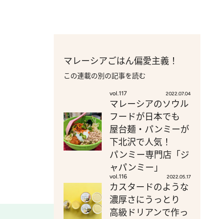
マレーシアごはん偏愛主義！
この連載の別の記事を読む
vol.117
2022.07.04
マレーシアのソウル
フードが日本でも
屋台麺・パンミーが
下北沢で人気！
パンミー専門店「ジ
ャパンミー」
vol.116
2022.05.17
カスタードのような
濃厚さにうっとり
高級ドリアンで作っ