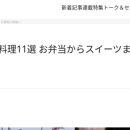
新着記事
連載
特集
トーク＆セ
まで現地の味揃い
料理11選 お弁当からスイーツ