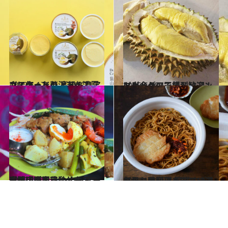
2022.5.17
カスタードのような濃厚さにうっとり 高級ドリアンで作った贅沢アイス
グルメ
2015.5.28
マレーシアで熱烈歓迎！ トゲトゲの王様ドリアンに出会う
グルメ
2022.3.17
現地に瞬間移動したような再現度！ ナシカンダー専門店が東京にオープン
グルメ
2021.10.20
いつもの料理をマレーシア風に味変！ 簡単すぎるちょい足しアイデア10選
グルメ