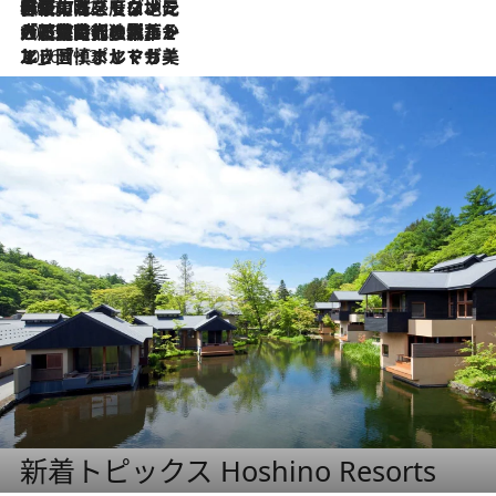
2026.7.22
伝統の味をモダンに昇華。高感度な地元客が集う、リスボンの最旬ガストロノミー
2026.7.21
大航海時代の栄華から、震災、独裁、そして革命へ。ポルトガル・首都リスボンの石畳に刻まれた「歴史の光と影」
2026.7.13
エッセイ・ヤマザキマリ「慎ましくも美しき国 ポルトガル」
新着トピックス Hoshino Resorts