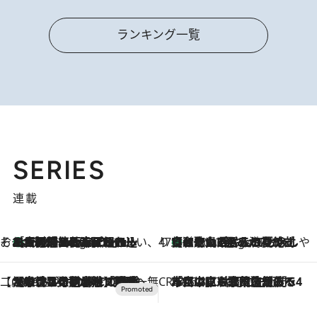
ランキング一覧
SERIES
連載
そおだよおこの関西おいしい、おやつ紀行
［大阪府箕面市］一皿一皿目の前で仕上げられる、料理を巧みに組み込んだアシェットデセールコース「ミチル アシェット デセール（Michiru assiette dessert）」
4 Hours Ago
47都道府県の手みやげ ひんやりスイーツで夏を満喫
【和歌山県】この夏絶対食べたい 冷やしておいしいおやつ3選 みかんがごろっと丸ごと入ったジュレ
4 Hours Ago
【CREA×星野リゾート】唯一無二。癒しと発見が待つ場所へ
2026.8.7
【トンボの足水浴】ヒノキの香りに包まれて涼感マックス！約13℃の湧水かけ流しを避暑地「星野温泉 トンボの湯」で体験
CREA'S CHOICE
2026.8.7
「立川にも歌舞伎があるんだよ」 片岡仁左衛門・市川中車ら豪華座組みで4年目の立川立飛歌舞伎へ