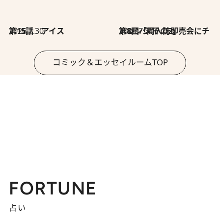
2026.7.30
第15話 アイス
2026.7.30
第8回「同人誌即売会にチャレンジ その2」
コミック＆エッセイルームTOP
FORTUNE
占い