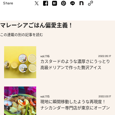
Share
マレーシアごはん偏愛主義！
この連載の別の記事を読む
vol.116
2022.05.17
カスタードのような濃厚さにうっとり
高級ドリアンで作った贅沢アイス
vol.115
2022.03.17
現地に瞬間移動したような再現度！
ナシカンダー専門店が東京にオープン