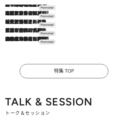
2026.8.7
【トンボの足水浴】ヒノキの香りに包まれて涼感マックス！約13℃の湧水かけ流しを避暑地「星野温泉 トンボの湯」で体験
2026.7.31
【ホテル帰省】という選択肢をOMOが提案。家族とほどよい距離を保つには「昼は実家、夜は気兼ねなくホテルで！」
2026.7.24
【夏限定ディナーコース】旬を迎える稚鮎や花ズッキーニなどをイタリア・トスカーナの郷土料理の手法で満喫！
2026.7.17
「土佐和ハーブかき氷」がOMO7高知に登場！生姜、山椒、大葉など目にも舌にも涼を呼ぶ郷土の味
2026.7.10
NEW OPEN！【界 草津】名湯の地に誕生。趣の異なる2種の温泉と上州ならではの会席・蕎麦割烹など美食を味わう究極の癒やし旅
特集 TOP
TALK & SESSION
トーク＆セッション