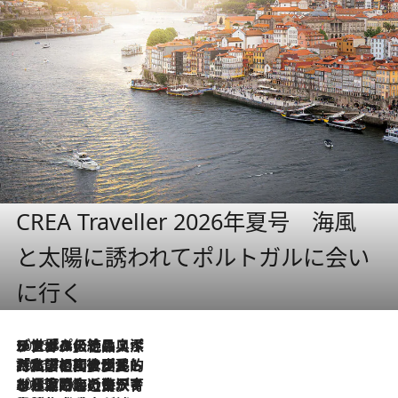
CREA Traveller 2026年夏号 海風
と太陽に誘われてポルトガルに会い
に行く
2026.8.8
リスボンの絶品スイーツ「パステル・デ・ナタ」とは？ポルトガル伝統の奥深い世界へ
2026.7.27
「私の祖国はポルトガル語です」国民的詩人フェルナンド・ペソアと、彼が愛した文学の街を歩く
2026.7.26
ポルトガル近海が育む極上の海の幸。キリリと冷えた白ワインと愉しむ、シーフード専門店の贅沢