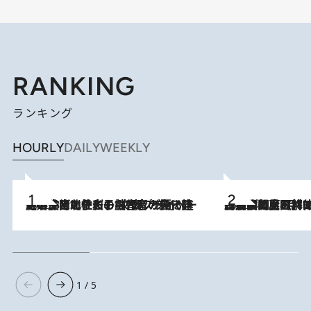
RANKING
ランキング
HOURLY
DAILY
WEEKLY
2026.8.3
《「文士の子ども被害者の会」発足！》阿川佐和子（72）が語る遠藤周作に北杜夫、劇作家・矢代静一の子どもたちの“文豪プライベート事件簿”
2026.8.8
「最後に見られてよかった」上野動物園の東園パンダ舎が解体前に特別公開。8月16日まで延長されたパネル展と共に辿る“半世紀”のパンダ飼育《解体工事の図面あり》
1 / 5