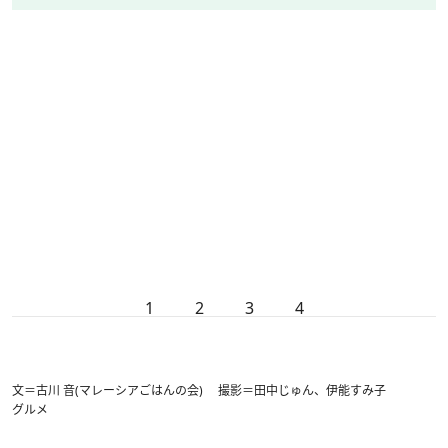
1
2
3
4
文＝古川 音(マレーシアごはんの会) 撮影＝田中じゅん、伊能すみ子
グルメ