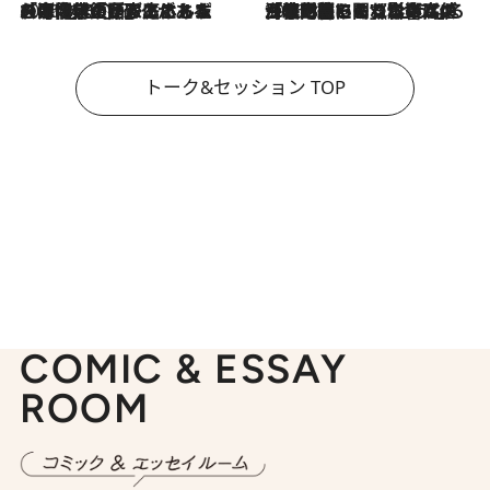
2026.8.3
「今後値上げがあるとすれば…」「リスクがあるのは今年の冬」エネルギー専門家が語る、ホルムズ海峡封鎖が家庭にもたらす“ある心配”
2026.8.3
「住宅建てられない…」「サーチャージ料の高値が続いている」ホルムズ海峡封鎖による影響はいつまで続く？《エネルギー専門家に聞く“どうなる日本の暮らし”》
トーク&セッション TOP
COMIC & ESSAY
ROOM