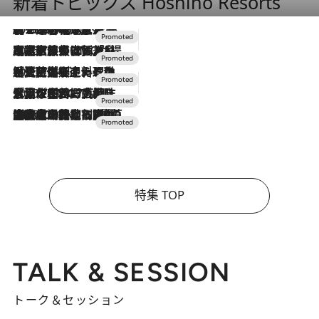
新着トピックス Hoshino Resorts
2026.8.7
【トンボの足水浴】ヒノキの香りに包まれて涼感マックス！約13℃の湧水かけ流しを避暑地「星野温泉 トンボの湯」で体験
2026.7.31
【ホテル帰省】という選択肢をOMOが提案。家族とほどよい距離を保つには「昼は実家、夜は気兼ねなくホテルで！」
2026.7.24
【夏限定ディナーコース】旬を迎える稚鮎や花ズッキーニなどをイタリア・トスカーナの郷土料理の手法で満喫！
2026.7.17
「土佐和ハーブかき氷」がOMO7高知に登場！生姜、山椒、大葉など目にも舌にも涼を呼ぶ郷土の味
2026.7.10
NEW OPEN！【界 草津】名湯の地に誕生。趣の異なる2種の温泉と上州ならではの会席・蕎麦割烹など美食を味わう究極の癒やし旅
特集 TOP
TALK & SESSION
トーク＆セッション