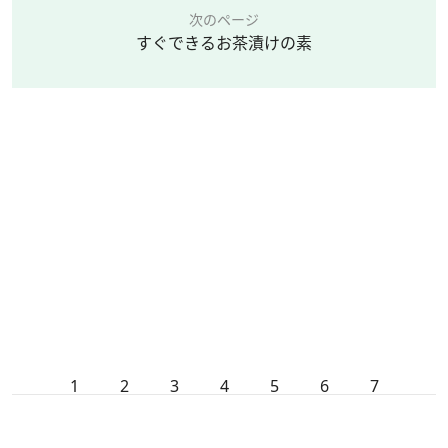
次のページ
すぐできるお茶漬けの素
1
2
3
4
5
6
7