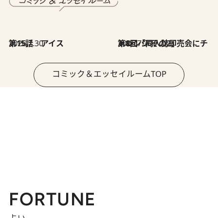
2026.7.30
第15話 アイス
2026.7.30
第8回「同人誌即売会にチャレンジ その2」
コミック＆エッセイルームTOP
FORTUNE