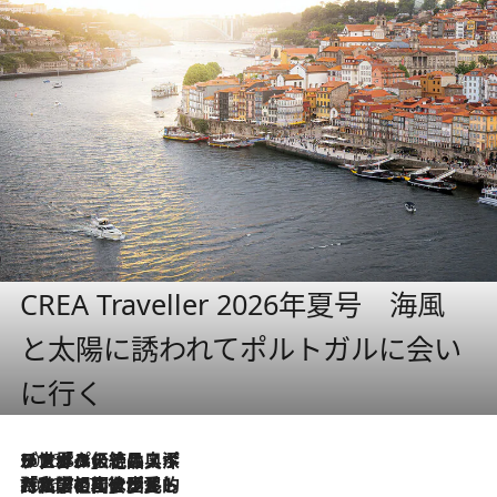
CREA Traveller 2026年夏号 海風
と太陽に誘われてポルトガルに会い
に行く
2026.8.8
リスボンの絶品スイーツ「パステル・デ・ナタ」とは？ポルトガル伝統の奥深い世界へ
2026.7.27
「私の祖国はポルトガル語です」国民的詩人フェルナンド・ペソアと、彼が愛した文学の街を歩く