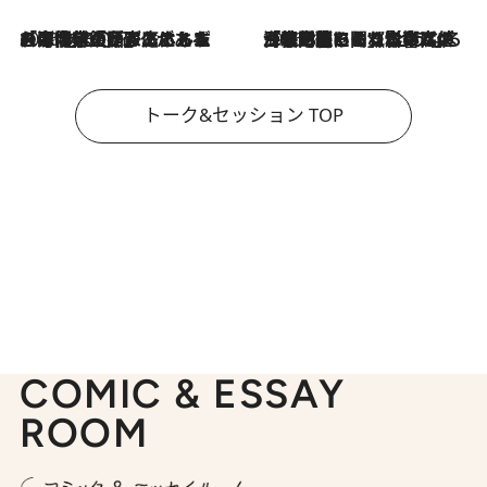
2026.8.3
「今後値上げがあるとすれば…」「リスクがあるのは今年の冬」エネルギー専門家が語る、ホルムズ海峡封鎖が家庭にもたらす“ある心配”
2026.8.3
「住宅建てられない…」「サーチャージ料の高値が続いている」ホルムズ海峡封鎖による影響はいつまで続く？《エネルギー専門家に聞く“どうなる日本の暮らし”》
トーク&セッション TOP
COMIC & ESSAY
ROOM