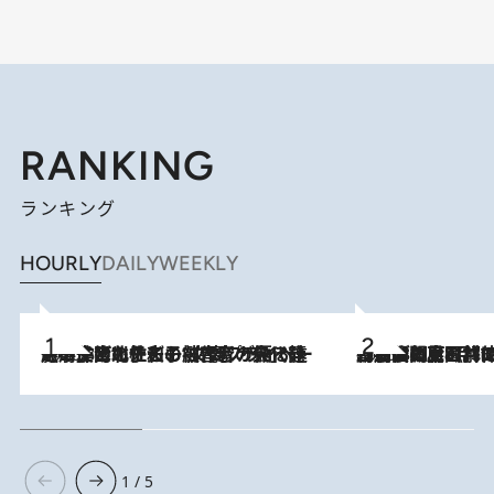
RANKING
ランキング
HOURLY
DAILY
WEEKLY
2026.8.3
《「文士の子ども被害者の会」発足！》阿川佐和子（72）が語る遠藤周作に北杜夫、劇作家・矢代静一の子どもたちの“文豪プライベート事件簿”
2026.8.8
「最後に見られてよかった」上野動物園の東園パンダ舎が解体前に特別公開。8月16日まで延長されたパネル展と共に辿る“半世紀”のパンダ飼育《解体工事の図面あり》
1 / 5