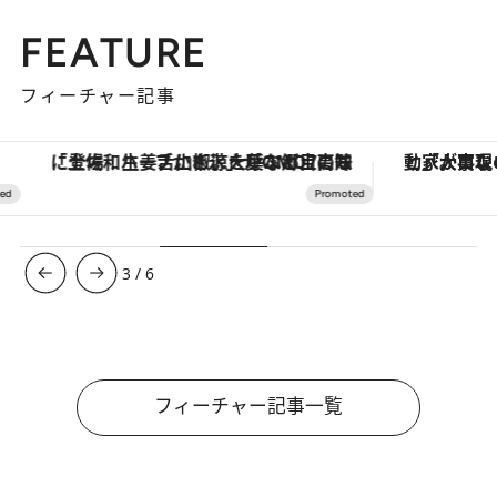
FEATURE
フィーチャー記事
「土佐和ハーブかき氷」がOMO7高知に登場！生姜、山椒、大葉など目にも舌にも涼を呼ぶ郷土の味
3
/
6
フィーチャー記事一覧