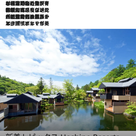
2026.7.26
ポルトガル近海が育む極上の海の幸。キリリと冷えた白ワインと愉しむ、シーフード専門店の贅沢
2026.7.22
伝統の味をモダンに昇華。高感度な地元客が集う、リスボンの最旬ガストロノミー
2026.7.21
大航海時代の栄華から、震災、独裁、そして革命へ。ポルトガル・首都リスボンの石畳に刻まれた「歴史の光と影」
2026.7.13
エッセイ・ヤマザキマリ「慎ましくも美しき国 ポルトガル」