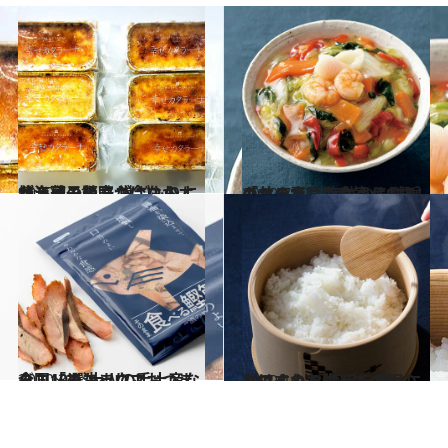
2020.4.21
北海道の美味が今ならオンライン販売 巣ごもりに焼き菓子やカニはいかが？
グルメ
2019.7.22
のせるだけで食べられる「丼の素」 海鮮から味噌カツまでお取り寄せ6選
グルメ
2020.3.5
全国「めちゃウマおつまみ」10選 大人の手土産ならコレで決まり！
グルメ
2019.11.28
ごはんのお供ってご飯の友ですよね 毎日を幸せにしてくれる贈りもの
グルメ