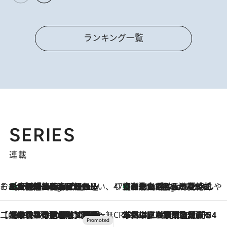
ランキング一覧
SERIES
連載
そおだよおこの関西おいしい、おやつ紀行
［大阪府箕面市］一皿一皿目の前で仕上げられる、料理を巧みに組み込んだアシェットデセールコース「ミチル アシェット デセール（Michiru assiette dessert）」
6 Hours Ago
47都道府県の手みやげ ひんやりスイーツで夏を満喫
【和歌山県】この夏絶対食べたい 冷やしておいしいおやつ3選 みかんがごろっと丸ごと入ったジュレ
6 Hours Ago
【CREA×星野リゾート】唯一無二。癒しと発見が待つ場所へ
2026.8.7
【トンボの足水浴】ヒノキの香りに包まれて涼感マックス！約13℃の湧水かけ流しを避暑地「星野温泉 トンボの湯」で体験
CREA'S CHOICE
2026.8.7
「立川にも歌舞伎があるんだよ」 片岡仁左衛門・市川中車ら豪華座組みで4年目の立川立飛歌舞伎へ