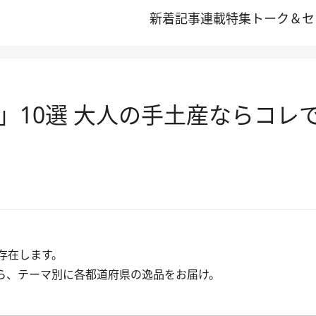
新着記事
連載
特集
トーク＆セ
」10選 大人の手土産ならコレ
存在します。
ら、テーマ別に各都道府県の逸品をお届け。