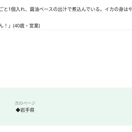
と1個入れ、醤油ベースの出汁で煮込んでいる。イカの身は
！」(40歳・営業)
次のページ
◆岩手県