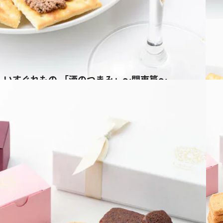
しいすぐれもの 「酒のつまみ」～関東篇～