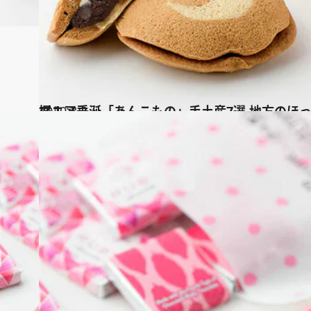
2020.3.3
マニア垂涎「あんこもの」手土産7選 地方のほっこりスイーツを発掘！
グルメ