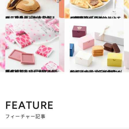
2020.3.3
マニア垂涎「あんこもの」手土産7選 地方のほっこりスイーツを発掘！
グルメ
2017.12.21
47都道府県の美味しいすぐれもの 「酒のつまみ」～関東篇～
グルメ
2020.2.15
「成城石井」手土産人気商品ベスト10 手軽でお洒落と評判を呼んでいるもの
グルメ
2020.3.4
47都道府県「ご当地クッキー」10選 地元の魅力が光るスイーツをお土産に
グルメ
FEATURE
フィーチャー記事