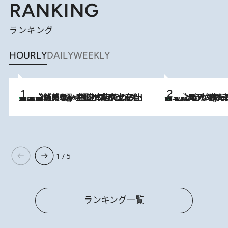
RANKING
ランキング
HOURLY
DAILY
WEEKLY
【間違いのない王道・東京土産】資生堂パーラー 銀座本店でのみ出会える銘菓5選《極上プディング・濃厚チーズケーキ・ボンボンショコラほか》
2 Hours Ago
《北欧の人々の幸福度が高いのは…》元デンマーク親善大使が出会った“心が満たされる暮らし”「いいかげんにヒュッゲしなさい！」
2 Hours Ago
1 / 5
ランキング一覧