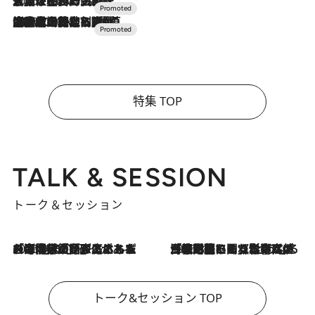
2026.7.17
「土佐和ハーブかき氷」がOMO7高知に登場！生姜、山椒、大葉など目にも舌にも涼を呼ぶ郷土の味
2026.7.10
NEW OPEN！【界 草津】名湯の地に誕生。趣の異なる2種の温泉と上州ならではの会席・蕎麦割烹など美食を味わう究極の癒やし旅
特集 TOP
TALK & SESSION
トーク＆セッション
2026.8.3
「今後値上げがあるとすれば…」「リスクがあるのは今年の冬」エネルギー専門家が語る、ホルムズ海峡封鎖が家庭にもたらす“ある心配”
2026.8.3
「住宅建てられない…」「サーチャージ料の高値が続いている」ホルムズ海峡封鎖による影響はいつまで続く？《エネルギー専門家に聞く“どうなる日本の暮らし”》
トーク&セッション TOP