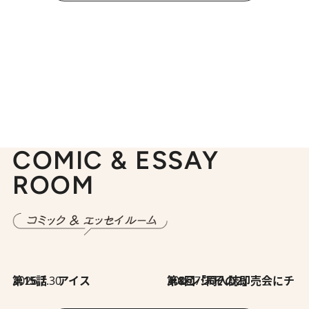
COMIC & ESSAY
ROOM
2026.7.30
第15話 アイス
2026.7.30
第8回「同人誌即売会にチャレンジ その2」