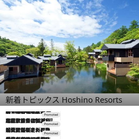
新着トピックス Hoshino Resorts
2026.8.7
【トンボの足水浴】ヒノキの香りに包まれて涼感マックス！約13℃の湧水かけ流しを避暑地「星野温泉 トンボの湯」で体験
2026.7.31
【ホテル帰省】という選択肢をOMOが提案。家族とほどよい距離を保つには「昼は実家、夜は気兼ねなくホテルで！」
2026.7.24
【夏限定ディナーコース】旬を迎える稚鮎や花ズッキーニなどをイタリア・トスカーナの郷土料理の手法で満喫！