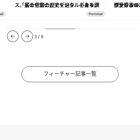
「星のや富士」でデジタルデトックス。冨士信仰の歴史を辿り、心身を調える。
ヴァシュロン・コンスタンタン
3
/
6
フィーチャー記事一覧