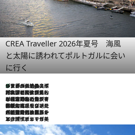
CREA Traveller 2026年夏号 海風
と太陽に誘われてポルトガルに会い
に行く
リスボンの絶品スイーツ「パステル・デ・ナタ」とは？ポルトガル伝統の奥深い世界へ
2 Hours Ago
2026.7.27
「私の祖国はポルトガル語です」国民的詩人フェルナンド・ペソアと、彼が愛した文学の街を歩く
2026.7.26
ポルトガル近海が育む極上の海の幸。キリリと冷えた白ワインと愉しむ、シーフード専門店の贅沢
2026.7.22
伝統の味をモダンに昇華。高感度な地元客が集う、リスボンの最旬ガストロノミー
2026.7.21
大航海時代の栄華から、震災、独裁、そして革命へ。ポルトガル・首都リスボンの石畳に刻まれた「歴史の光と影」
2026.7.13
エッセイ・ヤマザキマリ「慎ましくも美しき国 ポルトガル」