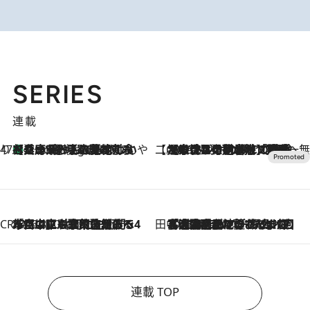
SERIES
連載
47都道府県の手みやげ ひんやりスイーツで夏を満喫
【兵庫県】この夏絶対食べたい 冷やしておいしいおやつ3選 淡路島の恵みをジェラートに集約
2 Hours Ago
【CREA×星野リゾート】唯一無二。癒しと発見が待つ場所へ
2026.8.7
【トンボの足水浴】ヒノキの香りに包まれて涼感マックス！約13℃の湧水かけ流しを避暑地「星野温泉 トンボの湯」で体験
CREA'S CHOICE
2026.8.7
「立川にも歌舞伎があるんだよ」 片岡仁左衛門・市川中車ら豪華座組みで4年目の立川立飛歌舞伎へ
田中稲の勝手に再ブーム
2026.8.7
「湘南乃風に憧れて」観客大盛上がりの“タオル回し”に、ラッパー顔負けの高速歌唱まで…さだまさし（74）のアグレッシブすぎる現在地
連載 TOP