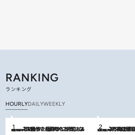
RANKING
ランキング
HOURLY
DAILY
WEEKLY
2026.8.5
【阿川佐和子さんの年とる力】なぜ70代で始めた趣味は“こんなに楽しい”のか？ ピアノ、俳句…スランプに陥っても続けられる“ある秘訣”とは
2026.8.7
「湘南乃風に憧れて」観客大盛上がりの“タオル回し”に、ラッパー顔負けの高速歌唱まで…さだまさし（74）のアグレッシブすぎる現在地