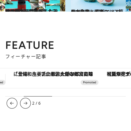
2015.4.18
四天王寺聖霊会舞楽大法要 ～兼好法師も愛した浪速の舞楽～
旅＆お出かけ
2015.4.30
日本全国、地方のいいもの大集合 ～関西エリア篇～
ライフスタイル
FEATURE
フィーチャー記事
【夏限定ディナーコース】旬を迎える稚鮎や花ズッキーニなどをイタリア・トスカーナの郷土料理の手法で満喫！
ヴァシュロン・コンスタンタン
3
/
6