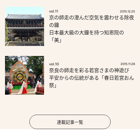
vol.11
2015.12.25
京の師走の澄んだ空気を震わせる除夜
の鐘
日本最大級の大鐘を持つ知恩院の
「美」
vol.10
2015.11.28
奈良の師走を彩る若宮さまの神遊び
平安からの伝統がある「春日若宮おん
祭」
連載記事一覧