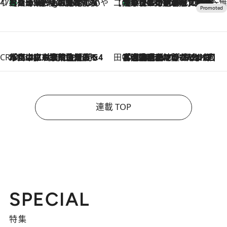
47都道府県の手みやげ ひんやりスイーツで夏を満喫
【兵庫県】この夏絶対食べたい 冷やしておいしいおやつ3選 淡路島の恵みをジェラートに集約
1 Hour Ago
【CREA×星野リゾート】唯一無二。癒しと発見が待つ場所へ
【トンボの足水浴】ヒノキの香りに包まれて涼感マックス！約13℃の湧水かけ流しを避暑地「星野温泉 トンボの湯」で体験
2026.8.7
CREA'S CHOICE
2026.8.7
「立川にも歌舞伎があるんだよ」 片岡仁左衛門・市川中車ら豪華座組みで4年目の立川立飛歌舞伎へ
田中稲の勝手に再ブーム
2026.8.7
「湘南乃風に憧れて」観客大盛上がりの“タオル回し”に、ラッパー顔負けの高速歌唱まで…さだまさし（74）のアグレッシブすぎる現在地
連載 TOP
SPECIAL
特集