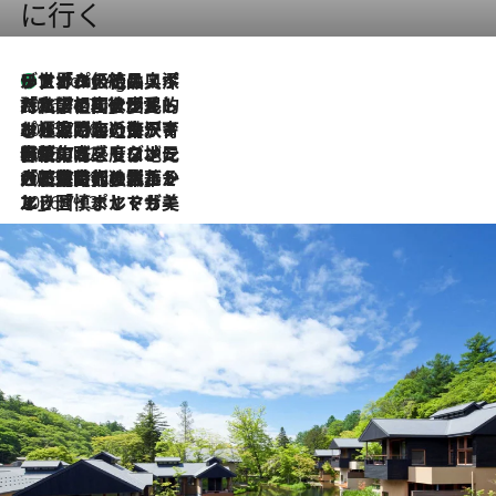
に行く
リスボンの絶品スイーツ「パステル・デ・ナタ」とは？ポルトガル伝統の奥深い世界へ
1 Hour Ago
2026.7.27
「私の祖国はポルトガル語です」国民的詩人フェルナンド・ペソアと、彼が愛した文学の街を歩く
2026.7.26
ポルトガル近海が育む極上の海の幸。キリリと冷えた白ワインと愉しむ、シーフード専門店の贅沢
2026.7.22
伝統の味をモダンに昇華。高感度な地元客が集う、リスボンの最旬ガストロノミー
2026.7.21
大航海時代の栄華から、震災、独裁、そして革命へ。ポルトガル・首都リスボンの石畳に刻まれた「歴史の光と影」
2026.7.13
エッセイ・ヤマザキマリ「慎ましくも美しき国 ポルトガル」