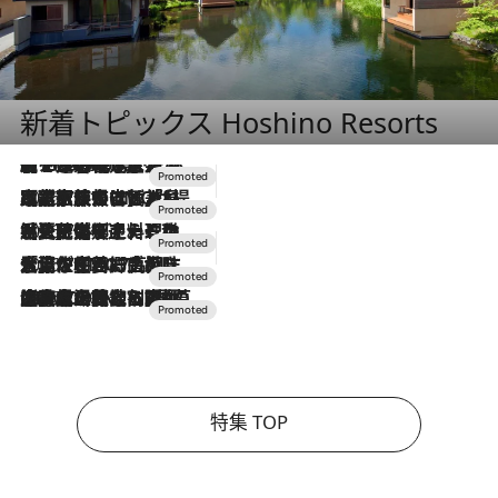
新着トピックス Hoshino Resorts
【トンボの足水浴】ヒノキの香りに包まれて涼感マックス！約13℃の湧水かけ流しを避暑地「星野温泉 トンボの湯」で体験
2026.8.7
2026.7.31
【ホテル帰省】という選択肢をOMOが提案。家族とほどよい距離を保つには「昼は実家、夜は気兼ねなくホテルで！」
2026.7.24
【夏限定ディナーコース】旬を迎える稚鮎や花ズッキーニなどをイタリア・トスカーナの郷土料理の手法で満喫！
2026.7.17
「土佐和ハーブかき氷」がOMO7高知に登場！生姜、山椒、大葉など目にも舌にも涼を呼ぶ郷土の味
2026.7.10
NEW OPEN！【界 草津】名湯の地に誕生。趣の異なる2種の温泉と上州ならではの会席・蕎麦割烹など美食を味わう究極の癒やし旅
特集 TOP