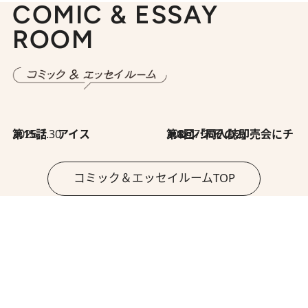
COMIC & ESSAY
ROOM
2026.7.30
第15話 アイス
2026.7.30
第8回「同人誌即売会にチャレンジ その2」
コミック＆エッセイルームTOP