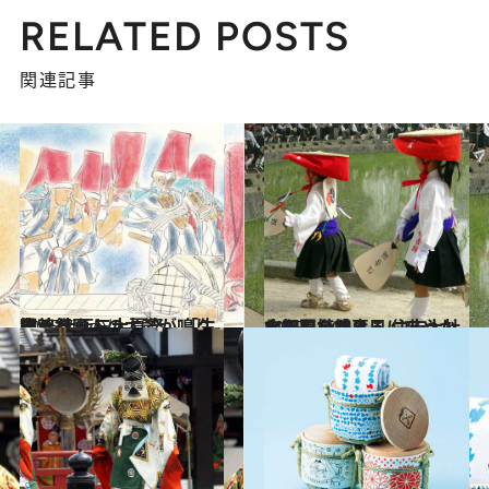
RELATED POSTS
関連記事
2015.7.4
勇壮な願人の太鼓が鳴り響く 大阪三大夏祭 「生國魂祭」
旅＆お出かけ
2015.5.30
水田をわたる風に爽やかな初夏を感じる 住吉大社の御田植神事
旅＆お出かけ