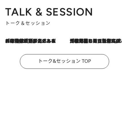
TALK & SESSION
トーク＆セッション
2026.8.3
「今後値上げがあるとすれば…」「リスクがあるのは今年の冬」エネルギー専門家が語る、ホルムズ海峡封鎖が家庭にもたらす“ある心配”
2026.8.3
「住宅建てられない…」「サーチャージ料の高値が続いている」ホルムズ海峡封鎖による影響はいつまで続く？《エネルギー専門家に聞く“どうなる日本の暮らし”》
トーク&セッション TOP