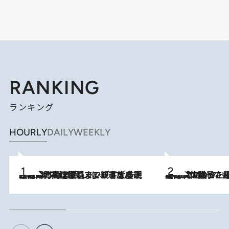
RANKING
ランキング
HOURLY
DAILY
WEEKLY
2026.8.7
「湘南乃風に憧れて」観客大盛上がりの“タオル回し”に、ラッパー顔負けの高速歌唱まで…さだまさし（74）のアグレッシブすぎる現在地
2026.8.5
【阿川佐和子さんの年とる力】なぜ70代で始めた趣味は“こんなに楽しい”のか？ ピアノ、俳句…スランプに陥っても続けられる“ある秘訣”とは