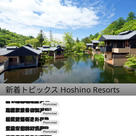
新着トピックス Hoshino Resorts
【トンボの足水浴】ヒノキの香りに包まれて涼感マックス！約13℃の湧水かけ流しを避暑地「星野温泉 トンボの湯」で体験
2026.8.7
2026.7.31
【ホテル帰省】という選択肢をOMOが提案。家族とほどよい距離を保つには「昼は実家、夜は気兼ねなくホテルで！」
2026.7.24
【夏限定ディナーコース】旬を迎える稚鮎や花ズッキーニなどをイタリア・トスカーナの郷土料理の手法で満喫！
2026.7.17
「土佐和ハーブかき氷」がOMO7高知に登場！生姜、山椒、大葉など目にも舌にも涼を呼ぶ郷土の味