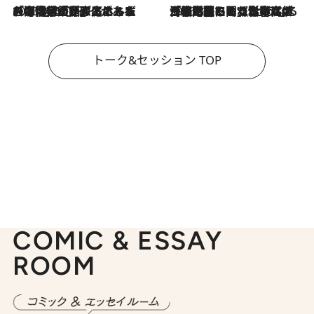
2026.8.3
「今後値上げがあるとすれば…」「リスクがあるのは今年の冬」エネルギー専門家が語る、ホルムズ海峡封鎖が家庭にもたらす“ある心配”
2026.8.3
「住宅建てられない…」「サーチャージ料の高値が続いている」ホルムズ海峡封鎖による影響はいつまで続く？《エネルギー専門家に聞く“どうなる日本の暮らし”》
トーク&セッション TOP
COMIC & ESSAY
ROOM