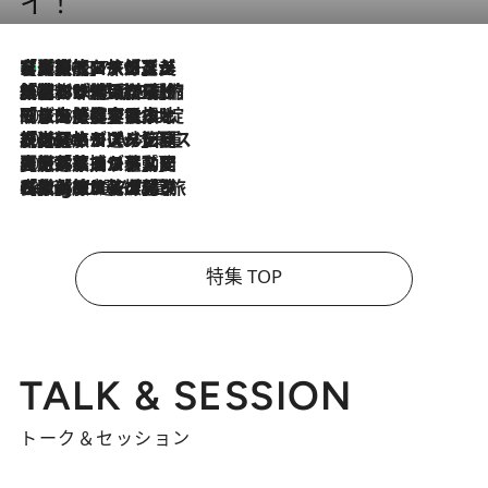
イ！
【厳選旅コスメ】「多機能アイテムがメイン！」旅好き美容エディターが選んだ夏旅ベストコスメを発表【Mサイズジップ】
2026.8.7
2026.8.6
「荷物が増えるほど旅ストレスは増す」美容ジャーナリストがたどり着いた最終結論。“化粧品を劇的に減らす”感動の凝縮美容とは
2026.8.6
「旅先には金髪ウィッグを持参」日本と同じメイクでは損してる!? 美容ジャーナリストが提案する“掟破りの旅美容”とは
2026.8.6
【厳選旅コスメ】「身軽さ＆UV対策重視！」ヘアアーティストshucoが選んだ夏旅ベストコスメを発表【Mサイズジップ】
2026.8.5
【厳選旅コスメ】国内をあちこち移動する河井菜摘が選んだ夏旅ベストコスメ発表！「リラックスアイテムはマスト」【Mサイズジップ】
2026.8.4
【厳選旅コスメ】「紫外線＆乾燥対策しながらメイク感も！」ヘア＆メイクGeorgeが選んだ夏旅ベストコスメを発表！【Mサイズジップ】
特集 TOP
TALK & SESSION
トーク＆セッション