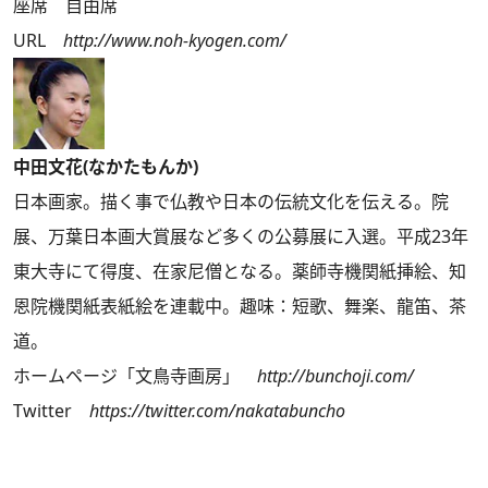
座席 自由席
URL
http://www.noh-kyogen.com/
中田文花(なかたもんか)
日本画家。描く事で仏教や日本の伝統文化を伝える。院
展、万葉日本画大賞展など多くの公募展に入選。平成23年
東大寺にて得度、在家尼僧となる。薬師寺機関紙挿絵、知
恩院機関紙表紙絵を連載中。趣味：短歌、舞楽、龍笛、茶
道。
ホームページ「文鳥寺画房」
http://bunchoji.com/
Twitter
https://twitter.com/nakatabuncho