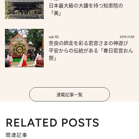
日本最大級の大鐘を持つ知恩院の
「美」
vol.10
2015.11.28
奈良の師走を彩る若宮さまの神遊び
平安からの伝統がある「春日若宮おん
祭」
連載記事一覧
RELATED POSTS
関連記事