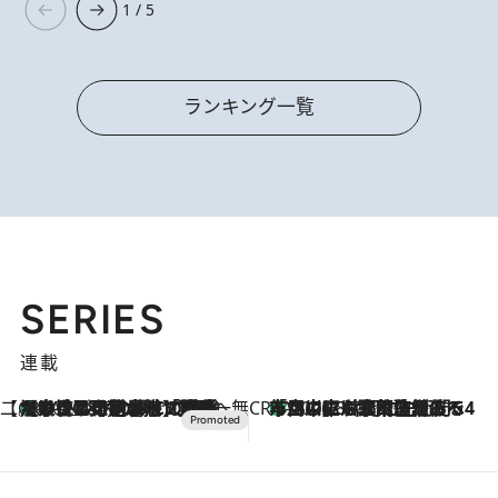
1 / 5
ランキング一覧
SERIES
連載
【CREA×星野リゾート】唯一無二。癒しと発見が待つ場所へ
【トンボの足水浴】ヒノキの香りに包まれて涼感マックス！約13℃の湧水かけ流しを避暑地「星野温泉 トンボの湯」で体験
2026.8.7
CREA'S CHOICE
「立川にも歌舞伎があるんだよ」 片岡仁左衛門・市川中車ら豪華座組みで4年目の立川立飛歌舞伎へ
2026.8.7