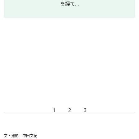
を経て...
1
2
3
文・撮影＝中田文花