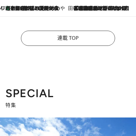
47都道府県の手みやげ ひんやりスイーツで夏を満喫
【京都府】この夏絶対食べたい 冷やしておいしいおやつ3選 ひと口目から心を掴む新緑のテリーヌ
2026.8.7
田中稲の勝手に再ブーム
2026.8.7
「湘南乃風に憧れて」観客大盛上がりの“タオル回し”に、ラッパー顔負けの高速歌唱まで…さだまさし（74）のアグレッシブすぎる現在地
連載 TOP
SPECIAL
特集