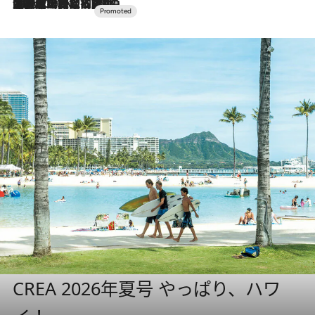
2026.7.10
NEW OPEN！【界 草津】名湯の地に誕生。趣の異なる2種の温泉と上州ならではの会席・蕎麦割烹など美食を味わう究極の癒やし旅
CREA 2026年夏号 やっぱり、ハワ