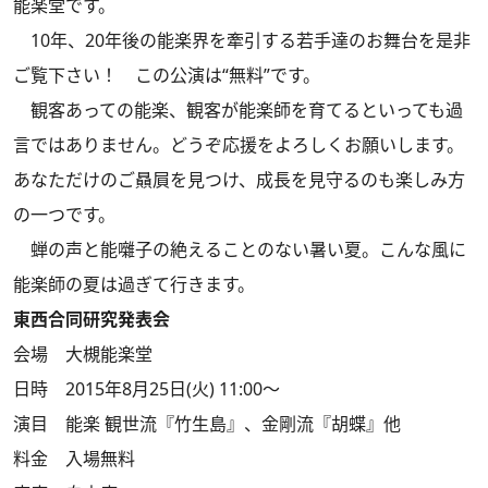
能楽堂です。
10年、20年後の能楽界を牽引する若手達のお舞台を是非
ご覧下さい！ この公演は“無料”です。
観客あっての能楽、観客が能楽師を育てるといっても過
言ではありません。どうぞ応援をよろしくお願いします。
あなただけのご贔屓を見つけ、成長を見守るのも楽しみ方
の一つです。
蝉の声と能囃子の絶えることのない暑い夏。こんな風に
能楽師の夏は過ぎて行きます。
東西合同研究発表会
会場 大槻能楽堂
日時 2015年8月25日(火) 11:00～
演目 能楽 観世流『竹生島』、金剛流『胡蝶』他
料金 入場無料