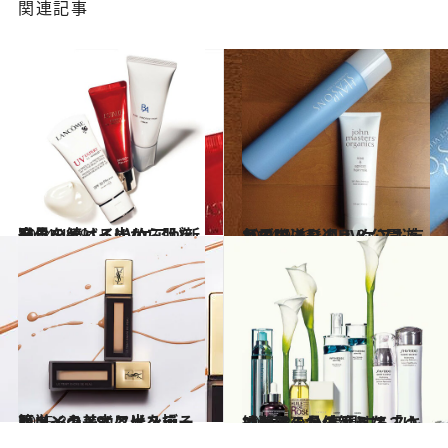
関連記事
2014.4.19
進化を続けるUVケアが新発見のヤバイ光から肌を守る
ビューティ＆ヘルス
2014.9.23
毎日の送り迎え＆公園遊びの際は髪のUVケアも忘れずに！
ライフスタイル
2015.3.2
簡単・キレイに光を操る肌メイク YSLファンデーションの美力とは？
ビューティ＆ヘルス
2015.2.1
綾瀬はるかのような「ゆで卵肌」を 実現するスキンケアの具体策とは？
ビューティ＆ヘルス