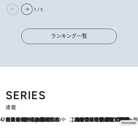
1 / 5
ランキング一覧
SERIES
連載
47都道府県の手みやげ ひんやりスイーツで夏を満喫
【兵庫県】この夏絶対食べたい 冷やしておいしいおやつ3選 淡路島の恵みをジェラートに集約
7 Hours Ago
【CREA×星野リゾート】唯一無二。癒しと発見が待つ場所へ
2026.8.7
【トンボの足水浴】ヒノキの香りに包まれて涼感マックス！約13℃の湧水かけ流しを避暑地「星野温泉 トンボの湯」で体験