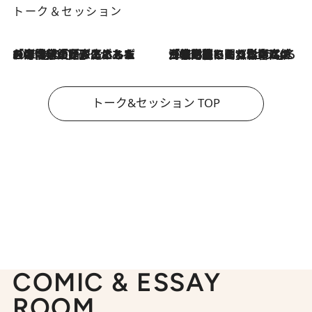
トーク＆セッション
2026.8.3
「今後値上げがあるとすれば…」「リスクがあるのは今年の冬」エネルギー専門家が語る、ホルムズ海峡封鎖が家庭にもたらす“ある心配”
2026.8.3
「住宅建てられない…」「サーチャージ料の高値が続いている」ホルムズ海峡封鎖による影響はいつまで続く？《エネルギー専門家に聞く“どうなる日本の暮らし”》
トーク&セッション TOP
COMIC & ESSAY
ROOM