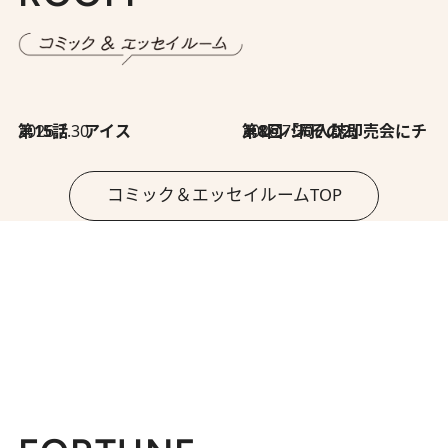
2026.7.30
第15話 アイス
2026.7.30
第8回「同人誌即売会にチャレンジ その2」
コミック＆エッセイルームTOP