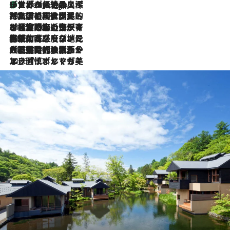
リスボンの絶品スイーツ「パステル・デ・ナタ」とは？ポルトガル伝統の奥深い世界へ
7 Hours Ago
2026.7.27
「私の祖国はポルトガル語です」国民的詩人フェルナンド・ペソアと、彼が愛した文学の街を歩く
2026.7.26
ポルトガル近海が育む極上の海の幸。キリリと冷えた白ワインと愉しむ、シーフード専門店の贅沢
2026.7.22
伝統の味をモダンに昇華。高感度な地元客が集う、リスボンの最旬ガストロノミー
2026.7.21
大航海時代の栄華から、震災、独裁、そして革命へ。ポルトガル・首都リスボンの石畳に刻まれた「歴史の光と影」
2026.7.13
エッセイ・ヤマザキマリ「慎ましくも美しき国 ポルトガル」