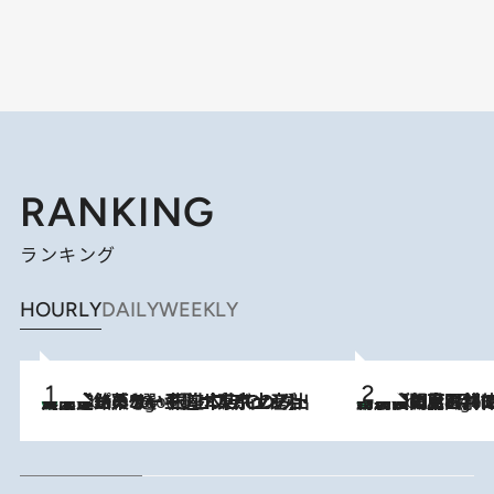
RANKING
ランキング
HOURLY
DAILY
WEEKLY
【間違いのない王道・東京土産】資生堂パーラー 銀座本店でのみ出会える銘菓5選《極上プディング・濃厚チーズケーキ・ボンボンショコラほか》
7 Hours Ago
「最後に見られてよかった」上野動物園の東園パンダ舎が解体前に特別公開。8月16日まで延長されたパネル展と共に辿る“半世紀”のパンダ飼育《解体工事の図面あり》
7 Hours Ago