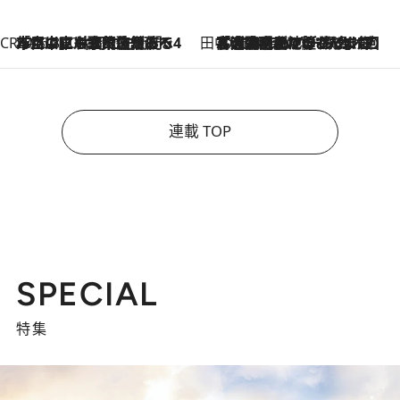
CREA'S CHOICE
2026.8.7
「立川にも歌舞伎があるんだよ」 片岡仁左衛門・市川中車ら豪華座組みで4年目の立川立飛歌舞伎へ
田中稲の勝手に再ブーム
2026.8.7
「湘南乃風に憧れて」観客大盛上がりの“タオル回し”に、ラッパー顔負けの高速歌唱まで…さだまさし（74）のアグレッシブすぎる現在地
連載 TOP
SPECIAL
特集