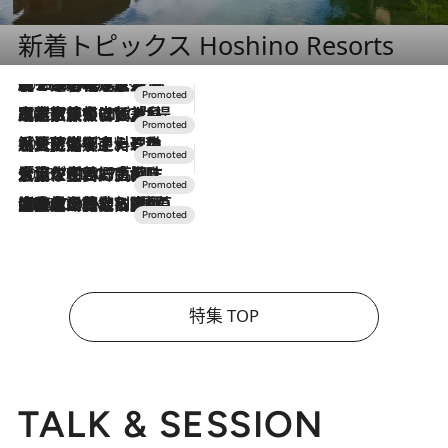
新着トピックス Hoshino Resorts
2026.8.7
【トンボの足水浴】ヒノキの香りに包まれて涼感マックス！約13℃の湧水かけ流しを避暑地「星野温泉 トンボの湯」で体験
2026.7.31
【ホテル帰省】という選択肢をOMOが提案。家族とほどよい距離を保つには「昼は実家、夜は気兼ねなくホテルで！」
2026.7.24
【夏限定ディナーコース】旬を迎える稚鮎や花ズッキーニなどをイタリア・トスカーナの郷土料理の手法で満喫！
2026.7.17
「土佐和ハーブかき氷」がOMO7高知に登場！生姜、山椒、大葉など目にも舌にも涼を呼ぶ郷土の味
2026.7.10
NEW OPEN！【界 草津】名湯の地に誕生。趣の異なる2種の温泉と上州ならではの会席・蕎麦割烹など美食を味わう究極の癒やし旅
特集 TOP
TALK & SESSION