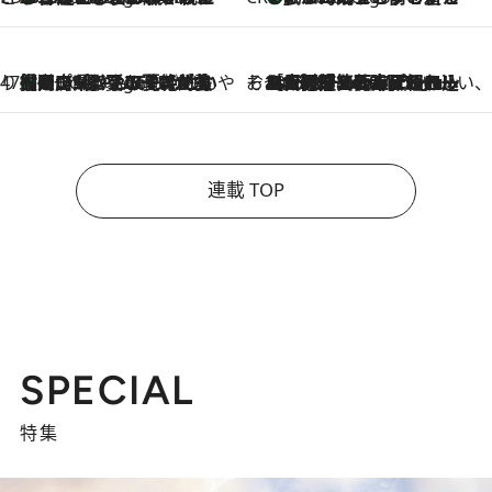
47都道府県の手みやげ ひんやりスイーツで夏を満喫
【岡山県】この夏絶対食べたい 冷やしておいしいおやつ3選 フルーツが主役のプリンやアイスが勢揃い
4 Hours Ago
そおだよおこの関西おいしい、おやつ紀行
2026.8.9
［大阪府箕面市］一皿一皿目の前で仕上げられる、料理を巧みに組み込んだアシェットデセールコース「ミチル アシェット デセール（Michiru assiette dessert）」
連載 TOP
SPECIAL
特集