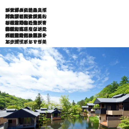
2026.8.8
リスボンの絶品スイーツ「パステル・デ・ナタ」とは？ポルトガル伝統の奥深い世界へ
2026.7.27
「私の祖国はポルトガル語です」国民的詩人フェルナンド・ペソアと、彼が愛した文学の街を歩く
2026.7.26
ポルトガル近海が育む極上の海の幸。キリリと冷えた白ワインと愉しむ、シーフード専門店の贅沢
2026.7.22
伝統の味をモダンに昇華。高感度な地元客が集う、リスボンの最旬ガストロノミー
2026.7.21
大航海時代の栄華から、震災、独裁、そして革命へ。ポルトガル・首都リスボンの石畳に刻まれた「歴史の光と影」
2026.7.13
エッセイ・ヤマザキマリ「慎ましくも美しき国 ポルトガル」