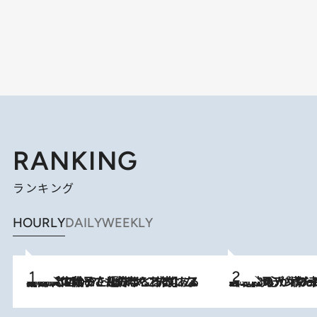
RANKING
ランキング
HOURLY
DAILY
WEEKLY
2026.8.5
【阿川佐和子さんの年とる力】なぜ70代で始めた趣味は“こんなに楽しい”のか？ ピアノ、俳句…スランプに陥っても続けられる“ある秘訣”とは
2026.8.8
《北欧の人々の幸福度が高いのは…》元デンマーク親善大使が出会った“心が満たされる暮らし”「いいかげんにヒュッゲしなさい！」