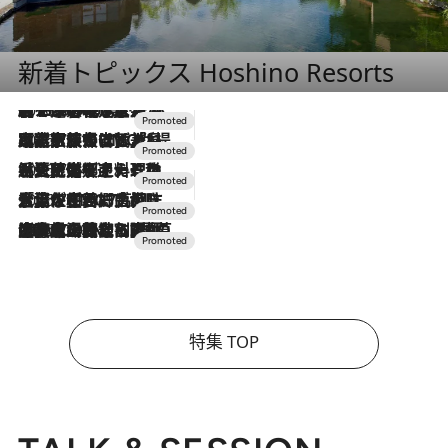
新着トピックス Hoshino Resorts
2026.8.7
【トンボの足水浴】ヒノキの香りに包まれて涼感マックス！約13℃の湧水かけ流しを避暑地「星野温泉 トンボの湯」で体験
2026.7.31
【ホテル帰省】という選択肢をOMOが提案。家族とほどよい距離を保つには「昼は実家、夜は気兼ねなくホテルで！」
2026.7.24
【夏限定ディナーコース】旬を迎える稚鮎や花ズッキーニなどをイタリア・トスカーナの郷土料理の手法で満喫！
2026.7.17
「土佐和ハーブかき氷」がOMO7高知に登場！生姜、山椒、大葉など目にも舌にも涼を呼ぶ郷土の味
2026.7.10
NEW OPEN！【界 草津】名湯の地に誕生。趣の異なる2種の温泉と上州ならではの会席・蕎麦割烹など美食を味わう究極の癒やし旅
特集 TOP