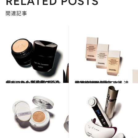
RELATED POSTS
関連記事
2015.2.24
今までの小顔美容は間違っていた？ 革命的ファンデーションで小顔づくり
ビューティ＆ヘルス
2015.2.4
視覚的効果をとことん追求する “目に見える美白”の時代が到来！
ビューティ＆ヘルス