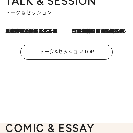
TALK & SESSION
トーク＆セッション
2026.8.3
「今後値上げがあるとすれば…」「リスクがあるのは今年の冬」エネルギー専門家が語る、ホルムズ海峡封鎖が家庭にもたらす“ある心配”
2026.8.3
「住宅建てられない…」「サーチャージ料の高値が続いている」ホルムズ海峡封鎖による影響はいつまで続く？《エネルギー専門家に聞く“どうなる日本の暮らし”》
トーク&セッション TOP
COMIC & ESSAY