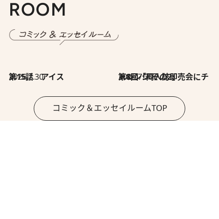
ROOM
2026.7.30
第15話 アイス
2026.7.30
第8回「同人誌即売会にチャレンジ その2」
コミック＆エッセイルームTOP