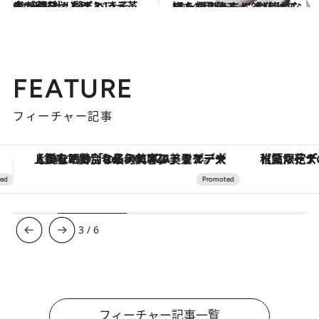
2015.2.2
インクファンデという革命が勃発！ 驚くべきその“新形状”とは？
ビューティ＆ヘルス
2014.11.3
知らないうちに進化していた “電動モノ” は使わなきゃ損！
ビューティ＆ヘルス
FEATURE
フィーチャー記事
【夏限定ディナーコース】旬を迎える稚鮎や花ズッキーニなどをイタリア・トスカーナの郷土料理の手法で満喫！
3
/
6
フィーチャー記事一覧