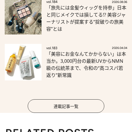
vol.184
2026.08.06
「旅先には金髪ウィッグを持参」日本
と同じメイクでは損してる!? 美容ジャ
ーナリストが提案する“掟破りの旅美
容”とは
vol.183
2026.04.04
「美容にお金なんてかからない」は本
当か。3,000円台の最新UVからNMN
級の伝統茶まで、令和の“高コスパ若
返り”新常識
連載記事一覧