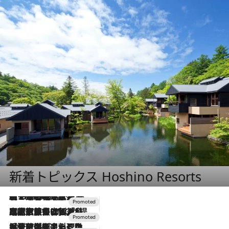
新着トピックス Hoshino Resorts
【トンボの足水浴】ヒノキの香りに包まれて涼感マックス！約13℃の湧水かけ流しを避暑地「星野温泉 トンボの湯」で体験
2026.8.7
2026.7.31
【ホテル帰省】という選択肢をOMOが提案。家族とほどよい距離を保つには「昼は実家、夜は気兼ねなくホテルで！」
2026.7.24
【夏限定ディナーコース】旬を迎える稚鮎や花ズッキーニなどをイタリア・トスカーナの郷土料理の手法で満喫！