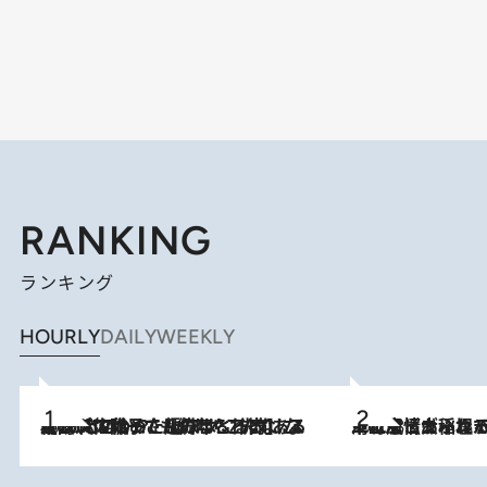
RANKING
ランキング
HOURLY
DAILY
WEEKLY
2026.8.5
【阿川佐和子さんの年とる力】なぜ70代で始めた趣味は“こんなに楽しい”のか？ ピアノ、俳句…スランプに陥っても続けられる“ある秘訣”とは
2026.8.5
下町風情あふれる台北屈指の人気エリア・大稲埕でセンスのいい台湾土産《ヴィン