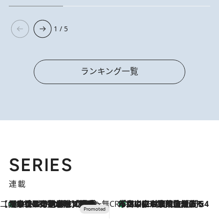
1 / 5
ランキング一覧
SERIES
連載
【CREA×星野リゾート】唯一無二。癒しと発見が待つ場所へ
【トンボの足水浴】ヒノキの香りに包まれて涼感マックス！約13℃の湧水かけ流しを避暑地「星野温泉 トンボの湯」で体験
2026.8.7
CREA'S CHOICE
「立川にも歌舞伎があるんだよ」 片岡仁左衛門・市川中車ら豪華座組みで4年目の立川立飛歌舞伎へ
2026.8.7