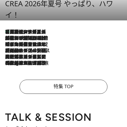
CREA 2026年夏号 やっぱり、ハワ
イ！
【厳選旅コスメ】「多機能アイテムがメイン！」旅好き美容エディターが選んだ夏旅ベストコスメを発表【Mサイズジップ】
2026.8.7
2026.8.6
「荷物が増えるほど旅ストレスは増す」美容ジャーナリストがたどり着いた最終結論。“化粧品を劇的に減らす”感動の凝縮美容とは
2026.8.6
「旅先には金髪ウィッグを持参」日本と同じメイクでは損してる!? 美容ジャーナリストが提案する“掟破りの旅美容”とは
2026.8.6
【厳選旅コスメ】「身軽さ＆UV対策重視！」ヘアアーティストshucoが選んだ夏旅ベストコスメを発表【Mサイズジップ】
2026.8.5
【厳選旅コスメ】国内をあちこち移動する河井菜摘が選んだ夏旅ベストコスメ発表！「リラックスアイテムはマスト」【Mサイズジップ】
2026.8.4
【厳選旅コスメ】「紫外線＆乾燥対策しながらメイク感も！」ヘア＆メイクGeorgeが選んだ夏旅ベストコスメを発表！【Mサイズジップ】
特集 TOP
TALK & SESSION