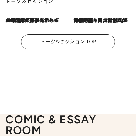
トーク＆セッション
2026.8.3
「今後値上げがあるとすれば…」「リスクがあるのは今年の冬」エネルギー専門家が語る、ホルムズ海峡封鎖が家庭にもたらす“ある心配”
2026.8.3
「住宅建てられない…」「サーチャージ料の高値が続いている」ホルムズ海峡封鎖による影響はいつまで続く？《エネルギー専門家に聞く“どうなる日本の暮らし”》
トーク&セッション TOP
COMIC & ESSAY
ROOM