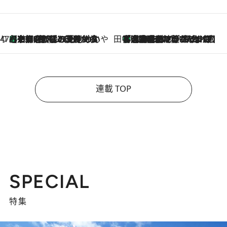
47都道府県の手みやげ ひんやりスイーツで夏を満喫
【京都府】この夏絶対食べたい 冷やしておいしいおやつ3選 ひと口目から心を掴む新緑のテリーヌ
2026.8.7
田中稲の勝手に再ブーム
「湘南乃風に憧れて」観客大盛上がりの“タオル回し”に、ラッパー顔負けの高速歌唱まで…さだまさし（74）のアグレッシブすぎる現在地
2026.8.7
連載 TOP
SPECIAL
特集