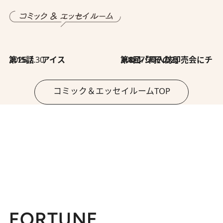
2026.7.30
第15話 アイス
2026.7.30
第8回「同人誌即売会にチャレンジ その2」
コミック＆エッセイルームTOP
FORTUNE