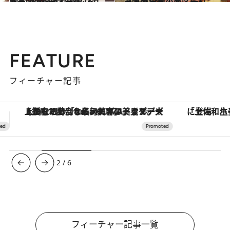
2014.6.2
ショコラティエ パレ ド オールの優雅で濃厚なガトー パレ ド オール
グルメ
2013.12.8
これぞ日本のカステラ！ 大阪・西区新町「茶丸堂」
グルメ
FEATURE
フィーチャー記事
「土佐和ハーブかき氷」がOMO7高知に登場！生姜、山椒、大葉など目にも舌にも涼を呼ぶ郷土の味
【夏限定ディナーコース】旬を迎
3
/
6
フィーチャー記事一覧