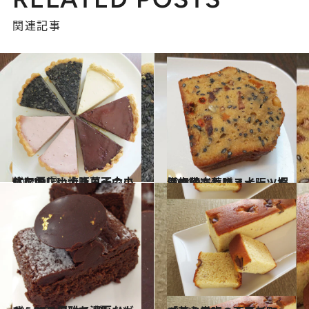
関連記事
2014.9.28
体に優しい焼き菓子の小さなお店 大阪・天六エリアの『ナナハコ』
グルメ
2014.9.14
漢方茶、薬膳スイーツを気軽に楽しめる大阪・堀江の漢方カフェ
グルメ