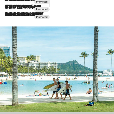
2026.7.17
「土佐和ハーブかき氷」がOMO7高知に登場！生姜、山椒、大葉など目にも舌にも涼を呼ぶ郷土の味
2026.7.10
NEW OPEN！【界 草津】名湯の地に誕生。趣の異なる2種の温泉と上州ならではの会席・蕎麦割烹など美食を味わう究極の癒やし旅