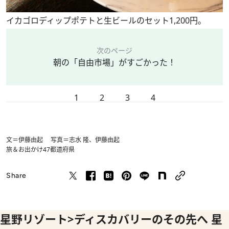
イカゴロディップポテトと生ビールのセット1,200円。
次のページ
朝の「自由市場」がすごかった！
1
2
3
4
文＝伊藤由起 写真＝志水 隆、伊藤由起
旅＆お出かけ
47都道府県
Share
星野リゾート>ディスカバリーのその先へ 星