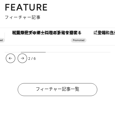
FEATURE
フィーチャー記事
「土佐和ハーブかき氷」がOMO7高知に登場！生姜、山椒、大葉など目にも舌にも涼を呼ぶ郷土の味
【銀座で出合う最旬美容】美髪ケアや上質な眠
3
/
6
フィーチャー記事一覧