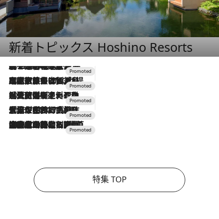
新着トピックス Hoshino Resorts
2026.8.7
【トンボの足水浴】ヒノキの香りに包まれて涼感マックス！約13℃の湧水かけ流しを避暑地「星野温泉 トンボの湯」で体験
2026.7.31
【ホテル帰省】という選択肢をOMOが提案。家族とほどよい距離を保つには「昼は実家、夜は気兼ねなくホテルで！」
2026.7.24
【夏限定ディナーコース】旬を迎える稚鮎や花ズッキーニなどをイタリア・トスカーナの郷土料理の手法で満喫！
2026.7.17
「土佐和ハーブかき氷」がOMO7高知に登場！生姜、山椒、大葉など目にも舌にも涼を呼ぶ郷土の味
2026.7.10
NEW OPEN！【界 草津】名湯の地に誕生。趣の異なる2種の温泉と上州ならではの会席・蕎麦割烹など美食を味わう究極の癒やし旅
特集 TOP