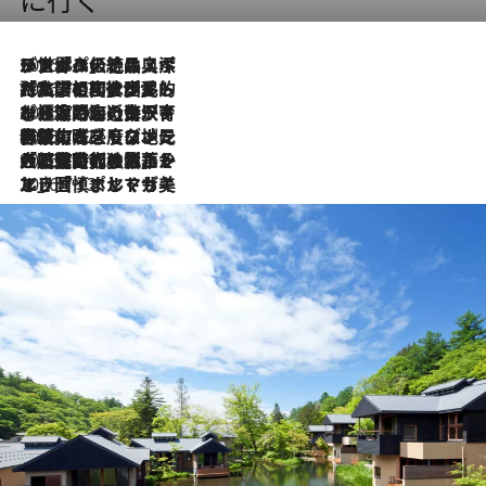
2026.8.8
リスボンの絶品スイーツ「パステル・デ・ナタ」とは？ポルトガル伝統の奥深い世界へ
2026.7.27
「私の祖国はポルトガル語です」国民的詩人フェルナンド・ペソアと、彼が愛した文学の街を歩く
2026.7.26
ポルトガル近海が育む極上の海の幸。キリリと冷えた白ワインと愉しむ、シーフード専門店の贅沢
2026.7.22
伝統の味をモダンに昇華。高感度な地元客が集う、リスボンの最旬ガストロノミー
2026.7.21
大航海時代の栄華から、震災、独裁、そして革命へ。ポルトガル・首都リスボンの石畳に刻まれた「歴史の光と影」
2026.7.13
エッセイ・ヤマザキマリ「慎ましくも美しき国 ポルトガル」