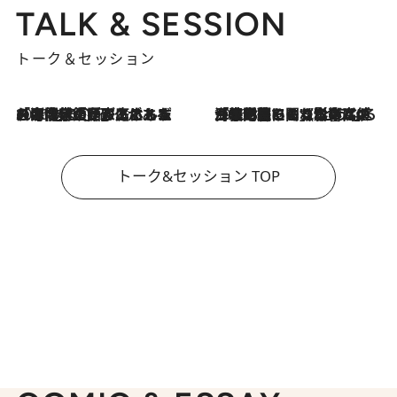
TALK & SESSION
トーク＆セッション
2026.8.3
「今後値上げがあるとすれば…」「リスクがあるのは今年の冬」エネルギー専門家が語る、ホルムズ海峡封鎖が家庭にもたらす“ある心配”
2026.8.3
「住宅建てられない…」「サーチャージ料の高値が続いている」ホルムズ海峡封鎖による影響はいつまで続く？《エネルギー専門家に聞く“どうなる日本の暮らし”》
トーク&セッション TOP