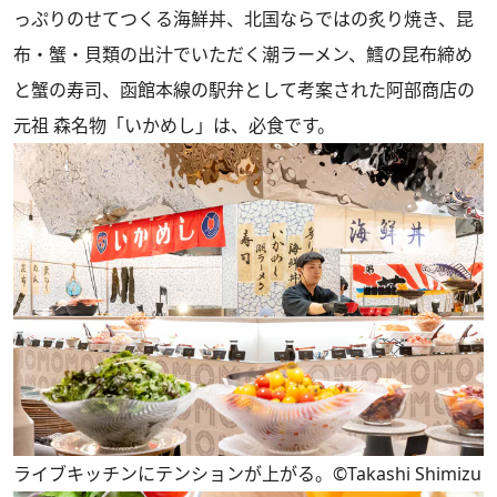
っぷりのせてつくる海鮮丼、北国ならではの炙り焼き、昆
布・蟹・貝類の出汁でいただく潮ラーメン、鱈の昆布締め
と蟹の寿司、函館本線の駅弁として考案された阿部商店の
元祖 森名物「いかめし」は、必食です。
ライブキッチンにテンションが上がる。©Takashi Shimizu