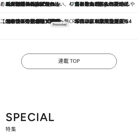
そおだよおこの関西おいしい、おやつ紀行
［大阪府箕面市］一皿一皿目の前で仕上げられる、料理を巧みに組み込んだアシェットデセールコース「ミチル アシェット デセール（Michiru assiette dessert）」
3 Hours Ago
47都道府県の手みやげ ひんやりスイーツで夏を満喫
【和歌山県】この夏絶対食べたい 冷やしておいしいおやつ3選 みかんがごろっと丸ごと入ったジュレ
3 Hours Ago
【CREA×星野リゾート】唯一無二。癒しと発見が待つ場所へ
2026.8.7
【トンボの足水浴】ヒノキの香りに包まれて涼感マックス！約13℃の湧水かけ流しを避暑地「星野温泉 トンボの湯」で体験
CREA'S CHOICE
2026.8.7
「立川にも歌舞伎があるんだよ」 片岡仁左衛門・市川中車ら豪華座組みで4年目の立川立飛歌舞伎へ
連載 TOP
SPECIAL
特集