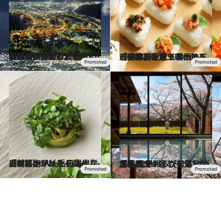
2024.11.15
【最初から読む】OMO5函館 by 星野リゾート【前篇】きらめく夜景と異国情緒、そして温泉。1泊でも「なまら満足」な函館へ
旅＆お出かけ
2024.8.31
「OMO5東京五反田」【後篇】東京で唯一無二の充実度！地上60mのドッグフレンドリーホテル
旅＆お出かけ
2024.5.10
「リゾナーレ八ヶ岳」【前篇】 八ヶ岳の雄大な自然に抱かれた 日本屈指のワインリゾート
旅＆お出かけ
2024.4.3
「界 鬼怒川」【前篇】 栃木の風土が育むモダンな民藝と やわらかな温泉に包まれて
旅＆お出かけ