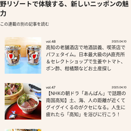
野リゾートで体験する、新しいニッポンの魅
力
この連載の別の記事を読む
vol.48
2025.04.10
高知の老舗酒店で地酒談義、喫茶店で
パフェタイム。日本最大級のJA直売所
＆セレクトショップで生姜やトマト、
ポン酢、柑橘類などお土産探し
vol.47
2025.04.10
【NHKの朝ドラ「あんぱん」で話題の
南国高知】土、海、人の距離が近くて
グイグイくるのがクセになる。人生に
疲れたら「高知」を浴びに行こう！