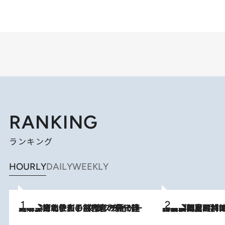
RANKING
ランキング
HOURLY
DAILY
WEEKLY
2026.8.3
《「文士の子ども被害者の会」発足！》阿川佐和子（72）が語る遠藤周作に北杜夫、劇作家・矢代静一の子どもたちの“文豪プライベート事件簿”
2026.8.8
「最後に見られてよかった」上野動物園の東園パンダ舎が解体前に特別公開。8月16日まで延長されたパネル展と共に辿る“半世紀”のパンダ飼育《解体工事の図面あり》