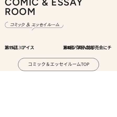
COMIC & ESSAY
ROOM
2026.7.30
第15話 アイス
2026.7.30
第8回「同人誌即売会にチャレンジ その2」
コミック＆エッセイルームTOP