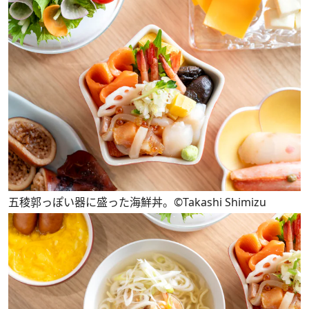
五稜郭っぽい器に盛った海鮮丼。©Takashi Shimizu