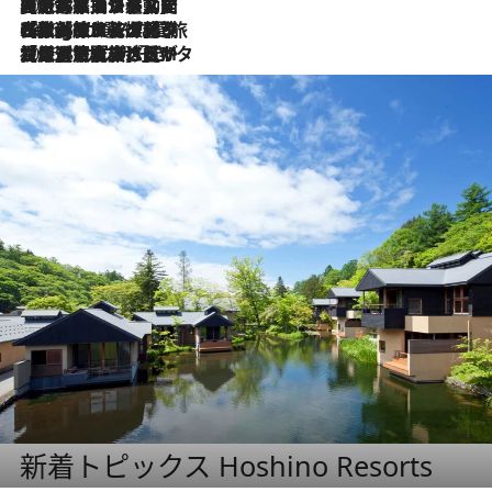
2026.8.5
【厳選旅コスメ】国内をあちこち移動する河井菜摘が選んだ夏旅ベストコスメ発表！「リラックスアイテムはマスト」【Mサイズジップ】
2026.8.4
【厳選旅コスメ】「紫外線＆乾燥対策しながらメイク感も！」ヘア＆メイクGeorgeが選んだ夏旅ベストコスメを発表！【Mサイズジップ】
2026.8.3
【厳選旅コスメ】「保湿もタイパ重視！」“サウナ好き”タレント清水みさとが愛用する夏旅ベストコスメを発表！【Mサイズジップ】
新着トピックス Hoshino Resorts