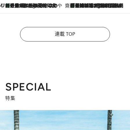
47都道府県の手みやげ ひんやりスイーツで夏を満喫
【三重県】この夏絶対食べたい 冷やしておいしいおやつ3選 お餅×アイスの新感覚スイーツ
8 Hours Ago
齋藤 薫 美容脳ルネサンス
「荷物が増えるほど旅ストレスは増す」美容ジャーナリストがたどり着いた最終結論。“化粧品を劇的に減らす”感動の凝縮美容とは
8 Hours Ago
連載 TOP
SPECIAL
特集