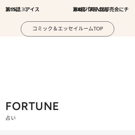
2026.7.30
第15話 アイス
2026.7.30
第8回「同人誌即売会にチャレンジ その2」
コミック＆エッセイルームTOP
FORTUNE
占い