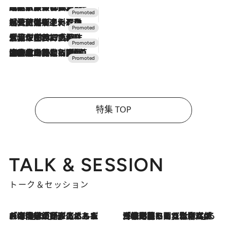
2026.7.31
【ホテル帰省】という選択肢をOMOが提案。家族とほどよい距離を保つには「昼は実家、夜は気兼ねなくホテルで！」
2026.7.24
【夏限定ディナーコース】旬を迎える稚鮎や花ズッキーニなどをイタリア・トスカーナの郷土料理の手法で満喫！
2026.7.17
「土佐和ハーブかき氷」がOMO7高知に登場！生姜、山椒、大葉など目にも舌にも涼を呼ぶ郷土の味
2026.7.10
NEW OPEN！【界 草津】名湯の地に誕生。趣の異なる2種の温泉と上州ならではの会席・蕎麦割烹など美食を味わう究極の癒やし旅
特集 TOP
TALK & SESSION
トーク＆セッション
2026.8.3
「今後値上げがあるとすれば…」「リスクがあるのは今年の冬」エネルギー専門家が語る、ホルムズ海峡封鎖が家庭にもたらす“ある心配”
2026.8.3
「住宅建てられない…」「サーチャージ料の高値が続いている」ホルムズ海峡封鎖による影響はいつまで続く？《エネルギー専門家に聞く“どうなる日本の暮らし”》