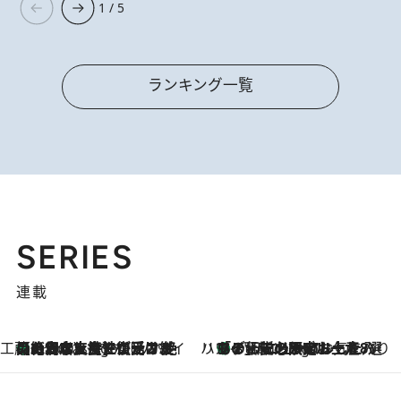
1 / 5
ランキング一覧
SERIES
連載
工藤まやのおもてなしハワイ
【ハワイ土産】ローカルの絶大な支持で復活！ 絶品の幻クッキー《元ファンの日本人女性が受け継いだ名店》
8 Hours Ago
ハワイ賢者 リサのお気に入りリスト
あの伝説の限定トートも！ リニューアルした「ディーン＆デルーカ ハワイ」で必須のお土産8選
8 Hours Ago