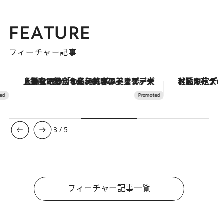
FEATURE
フィーチャー記事
【銀座で出合う最旬美容】美髪ケアや上質な眠り…セルフケアのアップデートから、特別な名入れギフトまで。大人のための「ReFa GINZA」クルーズ
【夏限定ディナーコース】旬を迎
3
/
5
フィーチャー記事一覧