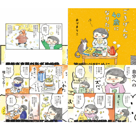
2026.1.24
【続きを読む】「40歳になったら新しい友達も趣味もできない気がしていたけど、逆でした」おづまりこさんが考える、40代を充実させるためのコツ
カルチャー
2025.10.17
第1回 はじめに
ファッション
2025.4.12
ケーキをおともにホテルステイ、レモンケーキを全種類買う…マイペースに楽しむ“ゆるりひとり旅”のすすめ
カルチャー
2025.4.12
「モーニング、ラーメン、大きなお風呂」マイペースな旅の達人・おづまりこさんが大切にしている“旅の定番”
カルチャー