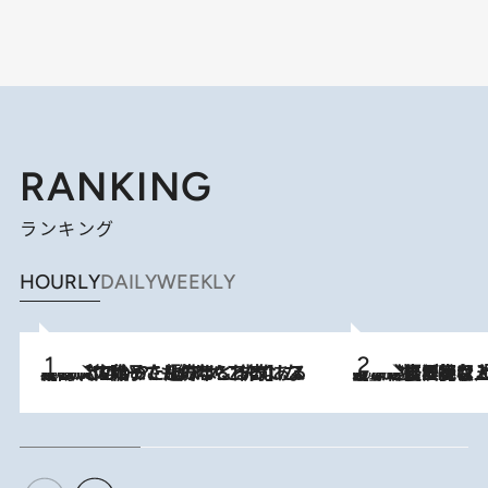
RANKING
ランキング
HOURLY
DAILY
WEEKLY
2026.8.5
【阿川佐和子さんの年とる力】なぜ70代で始めた趣味は“こんなに楽しい”のか？ ピアノ、俳句…スランプに陥っても続けられる“ある秘訣”とは
2026.8.5
【なぜ吉沢亮は「気配を消せる」のか？】興行収入208億の『国宝』を経て挑むミュージカル『ディア・エヴァン・ハンセン』。トップ俳優が舞台上でさらけ出した“孤独”とは