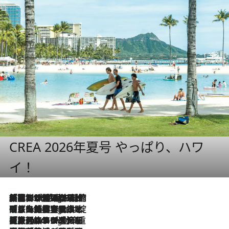
CREA 2026年夏号 やっぱり、ハワ
イ！
「荷物が増えるほど旅ストレスは増す」美容ジャーナリストがたどり着いた最終結論。“化粧品を劇的に減らす”感動の凝縮美容とは
7 Hours Ago
「旅先には金髪ウィッグを持参」日本と同じメイクでは損してる!? 美容ジャーナリストが提案する“掟破りの旅美容”とは
7 Hours Ago
【厳選旅コスメ】「身軽さ＆UV対策重視！」ヘアアーティストshucoが選んだ夏旅ベストコスメを発表【Mサイズジップ】
7 Hours Ago