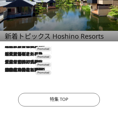
新着トピックス Hoshino Resorts
2026.7.31
【ホテル帰省】という選択肢をOMOが提案。家族とほどよい距離を保つには「昼は実家、夜は気兼ねなくホテルで！」
2026.7.24
【夏限定ディナーコース】旬を迎える稚鮎や花ズッキーニなどをイタリア・トスカーナの郷土料理の手法で満喫！
2026.7.17
「土佐和ハーブかき氷」がOMO7高知に登場！生姜、山椒、大葉など目にも舌にも涼を呼ぶ郷土の味
2026.7.10
NEW OPEN！【界 草津】名湯の地に誕生。趣の異なる2種の温泉と上州ならではの会席・蕎麦割烹など美食を味わう究極の癒やし旅
特集 TOP