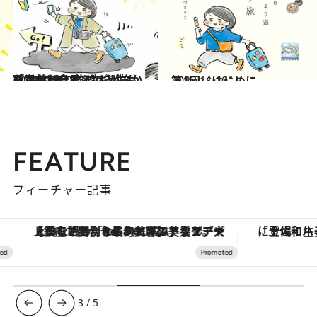
2024.3.19
「意外と今までの人生も悪くないと思えてきた」“ひとり旅ビギナー”おづまりこさんが旅から学んだこと
カルチャー
2023.11.10
第1回 はじめに
ファッション
FEATURE
フィーチャー記事
【銀座で出合う最旬美容】美髪ケアや上質な眠り…セルフケアのアップデートから、特別な名入れギフトまで。大人のための「ReFa GINZA」クルーズ
3
/
5