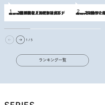
2026.8.5
【なぜ吉沢亮は「気配を消せる」のか？】興行収入208億の『国宝』を経て挑むミュージカル『ディア・エヴァン・ハンセン』。トップ俳優が舞台上でさらけ出した“孤独”とは
2026.8.5
【阿川佐和子さんの年とる力】なぜ70代で始めた趣味は“こんなに楽しい”のか？ ピアノ、俳句…スランプに陥っても続けられる“ある秘訣”とは
1 / 5
ランキング一覧
SERIES