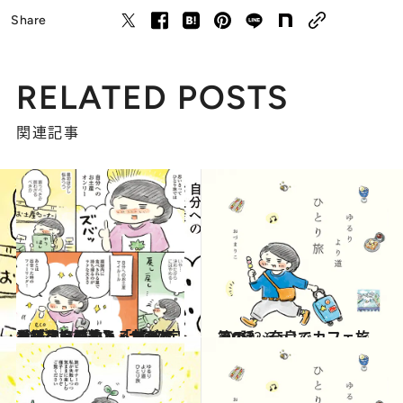
Share
RELATED POSTS
関連記事
2025.4.12
【続きを読む】「モーニング、ラーメン、大きなお風呂に浸かる」マイペースな旅の達人・おづまりこさんが教える“旅の定番”
カルチャー
2025.2.6
第9話 奈良でカフェ旅 その3
ファッション