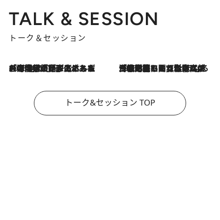
TALK & SESSION
トーク＆セッション
2026.8.3
「今後値上げがあるとすれば…」「リスクがあるのは今年の冬」エネルギー専門家が語る、ホルムズ海峡封鎖が家庭にもたらす“ある心配”
2026.8.3
「住宅建てられない…」「サーチャージ料の高値が続いている」ホルムズ海峡封鎖による影響はいつまで続く？《エネルギー専門家に聞く“どうなる日本の暮らし”》
トーク&セッション TOP