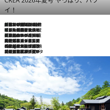
イ！
「荷物が増えるほど旅ストレスは増す」美容ジャーナリストがたどり着いた最終結論。“化粧品を劇的に減らす”感動の凝縮美容とは
2026.8.6
「旅先には金髪ウィッグを持参」日本と同じメイクでは損してる!? 美容ジャーナリストが提案する“掟破りの旅美容”とは
2026.8.6
【厳選旅コスメ】「身軽さ＆UV対策重視！」ヘアアーティストshucoが選んだ夏旅ベストコスメを発表【Mサイズジップ】
2026.8.6
2026.8.5
【厳選旅コスメ】国内をあちこち移動する河井菜摘が選んだ夏旅ベストコスメ発表！「リラックスアイテムはマスト」【Mサイズジップ】
2026.8.4
【厳選旅コスメ】「紫外線＆乾燥対策しながらメイク感も！」ヘア＆メイクGeorgeが選んだ夏旅ベストコスメを発表！【Mサイズジップ】
2026.8.3
【厳選旅コスメ】「保湿もタイパ重視！」“サウナ好き”タレント清水みさとが愛用する夏旅ベストコスメを発表！【Mサイズジップ】