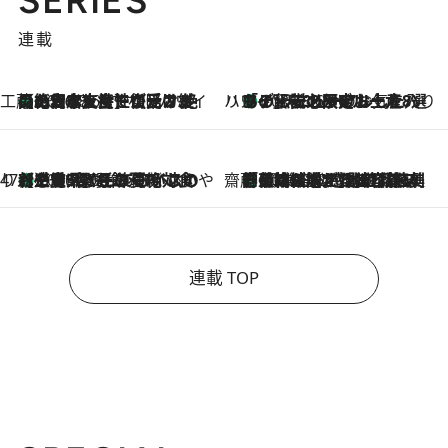
連載
工藤まやのおもてなしハワイ
【ハワイ土産】ローカルの絶大な支持で復活！ 絶品の幻クッキー《元ファンの日本人女性が受け継いだ名店》
2026.8.6
ハワイ賢者 リサのお気に入りリスト
あの伝説の限定トートも！ リニューアルした「ディーン＆デルーカ ハワイ」で必須のお土産8選
2026.8.6
47都道府県の手みやげ ひんやりスイーツで夏を満喫
【三重県】この夏絶対食べたい 冷やしておいしいおやつ3選 お餅×アイスの新感覚スイーツ
2026.8.6
齋藤 薫 美容脳ルネサンス
「荷物が増えるほど旅ストレスは増す」美容ジャーナリストがたどり着いた最終結論。“化粧品を劇的に減らす”感動の凝縮美容とは
2026.8.6
連載 TOP