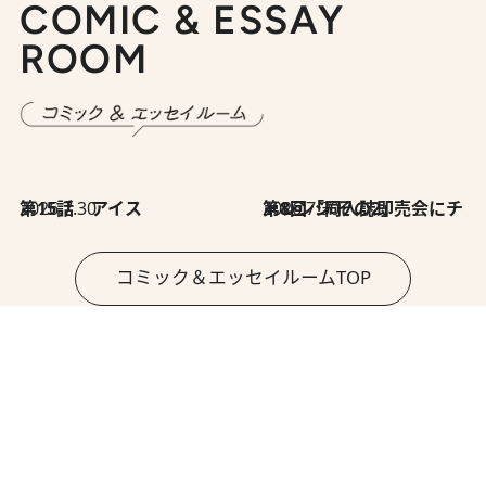
COMIC & ESSAY
ROOM
2026.7.30
第15話 アイス
2026.7.30
第8回「同人誌即売会にチャレンジ その2」
コミック＆エッセイルームTOP