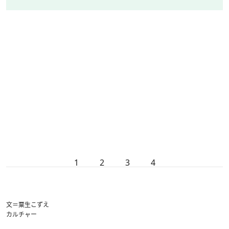
1
2
3
4
文＝粟生こずえ
カルチャー