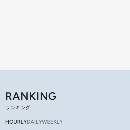
RANKING
ランキング
HOURLY
DAILY
WEEKLY