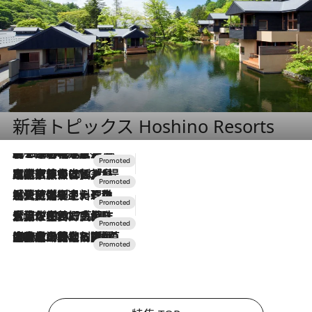
新着トピックス Hoshino Resorts
2026.8.7
【トンボの足水浴】ヒノキの香りに包まれて涼感マックス！約13℃の湧水かけ流しを避暑地「星野温泉 トンボの湯」で体験
2026.7.31
【ホテル帰省】という選択肢をOMOが提案。家族とほどよい距離を保つには「昼は実家、夜は気兼ねなくホテルで！」
2026.7.24
【夏限定ディナーコース】旬を迎える稚鮎や花ズッキーニなどをイタリア・トスカーナの郷土料理の手法で満喫！
2026.7.17
「土佐和ハーブかき氷」がOMO7高知に登場！生姜、山椒、大葉など目にも舌にも涼を呼ぶ郷土の味
2026.7.10
NEW OPEN！【界 草津】名湯の地に誕生。趣の異なる2種の温泉と上州ならではの会席・蕎麦割烹など美食を味わう究極の癒やし旅