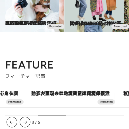
2024.2.22
宮田聡子さんが体験！ LUMIXの最新ミラーレス一眼で手軽に愛猫の奇跡の一枚を
ライフスタイル
2024.6.25
スタイリッシュに持ち歩けて クリエイティブな写真が撮れる！ 私のカメラは「LUMIX S9」
ライフスタイル
FEATURE
フィーチャー記事
「大事なのは地域の意識を変えること」。ロレックス賞受賞の自然保護活動家が実現させたナイジェリアの自然環境の復活
【夏限定ディナーコース】旬を迎
3
/
6