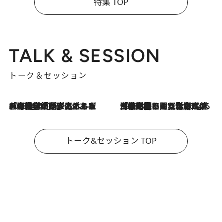
特集 TOP
TALK & SESSION
トーク＆セッション
2026.8.3
「今後値上げがあるとすれば…」「リスクがあるのは今年の冬」エネルギー専門家が語る、ホルムズ海峡封鎖が家庭にもたらす“ある心配”
2026.8.3
「住宅建てられない…」「サーチャージ料の高値が続いている」ホルムズ海峡封鎖による影響はいつまで続く？《エネルギー専門家に聞く“どうなる日本の暮らし”》
トーク&セッション TOP