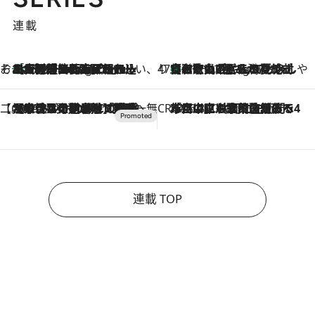
連載
そおだよおこの関西おいしい、おやつ紀行
［大阪府箕面市］一皿一皿目の前で仕上げられる、料理を巧みに組み込んだアシェットデセールコース「ミチル アシェット デセール（Michiru assiette dessert）」
11 Hours Ago
47都道府県の手みやげ ひんやりスイーツで夏を満喫
【和歌山県】この夏絶対食べたい 冷やしておいしいおやつ3選 みかんがごろっと丸ごと入ったジュレ
11 Hours Ago
【CREA×星野リゾート】唯一無二。癒しと発見が待つ場所へ
2026.8.7
【トンボの足水浴】ヒノキの香りに包まれて涼感マックス！約13℃の湧水かけ流しを避暑地「星野温泉 トンボの湯」で体験
CREA'S CHOICE
2026.8.7
「立川にも歌舞伎があるんだよ」 片岡仁左衛門・市川中車ら豪華座組みで4年目の立川立飛歌舞伎へ
連載 TOP