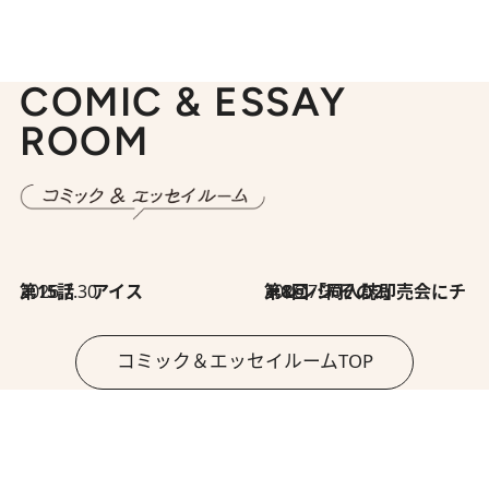
COMIC & ESSAY
ROOM
2026.7.30
第15話 アイス
2026.7.30
第8回「同人誌即売会にチャレンジ その2」
コミック＆エッセイルームTOP