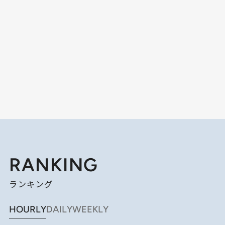
RANKING
ランキング
HOURLY
DAILY
WEEKLY