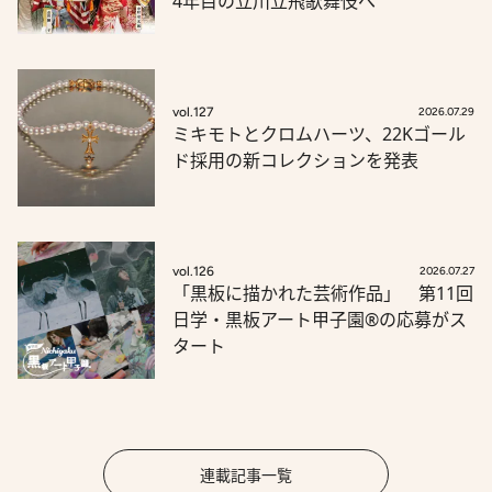
4年目の立川立飛歌舞伎へ
vol.127
2026.07.29
ミキモトとクロムハーツ、22Kゴール
ド採用の新コレクションを発表
vol.126
2026.07.27
「黒板に描かれた芸術作品」 第11回
日学・黒板アート甲子園®の応募がス
タート
連載記事一覧