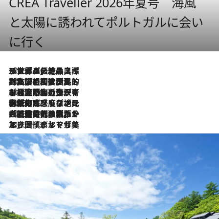
CREA Traveller 2026年夏号 海風
と太陽に誘われてポルトガルに会い
に行く
2026.8.8
リスボンの絶品スイーツ「パステル・デ・ナタ」とは？ポルトガル伝統の奥深い世界へ
2026.7.27
「私の祖国はポルトガル語です」国民的詩人フェルナンド・ペソアと、彼が愛した文学の街を歩く
2026.7.26
ポルトガル近海が育む極上の海の幸。キリリと冷えた白ワインと愉しむ、シーフード専門店の贅沢
2026.7.22
伝統の味をモダンに昇華。高感度な地元客が集う、リスボンの最旬ガストロノミー
2026.7.21
大航海時代の栄華から、震災、独裁、そして革命へ。ポルトガル・首都リスボンの石畳に刻まれた「歴史の光と影」
2026.7.13
エッセイ・ヤマザキマリ「慎ましくも美しき国 ポルトガル」