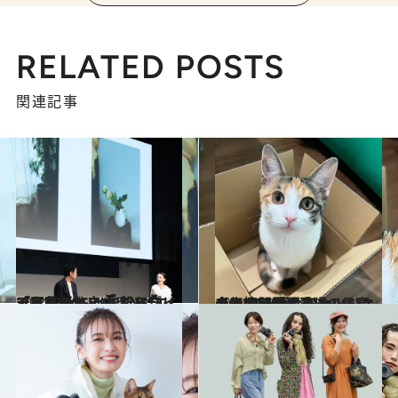
RELATED POSTS
関連記事
2024.5.30
「LUMIX S9」×新アプリで写真を もっと私らしく、もっと自由に！ “エディットレス”でSNSライフを革新
ライフスタイル
2024.2.22
今年も開催！ かわいいニャンGP2024 愛猫の最高の表情・瞬間を！ 【LUMIX賞】フォトジェニック部門発表
ライフスタイル