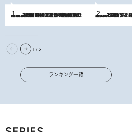
2026.8.8
「最後に見られてよかった」上野動物園の東園パンダ舎が解体前に特別公開。8月16日まで延長されたパネル展と共に辿る“半世紀”のパンダ飼育《解体工事の図面あり》
2026.8.5
【阿川佐和子さんの年とる力】なぜ70代で始めた趣味は“こんなに楽しい”のか？ ピアノ、俳句…スランプに陥っても続けられる“ある秘訣”とは
1 / 5
ランキング一覧
SERIES