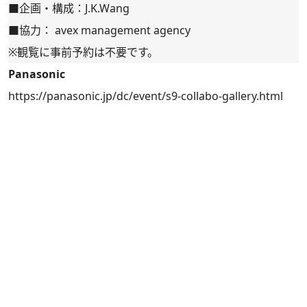
■企画・構成：J.K.Wang
■協力： avex management agency
※観覧に事前予約は不要です。
Panasonic
https://panasonic.jp/dc/event/s9-collabo-gallery.html