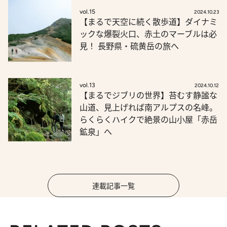
vol.15
2024.10.23
【まるで天空に続く散歩道】ダイナミ
ックな爆裂火口、赤土のマーブルは必
見！ 長野県・硫黄岳の旅へ
vol.13
2024.10.12
【まるでジブリの世界】苔むす静謐な
山道、見上げれば南アルプスの名峰。
らくらくハイクで絶景の山小屋「赤岳
鉱泉」へ
連載記事一覧