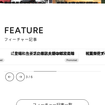
2024.1.17
寒い季節の日帰りハイクで使える！ アイテム選びの8ルール【全36選】 ～山ファッションからコーヒーまで～
ライフスタイル
2023.12.27
長野県・八ヶ岳の麓で楽しむ “土地の食彩と器”。移住者が築いた レトロモダンな人気店2軒を巡る
ライフスタイル
FEATURE
フィーチャー記事
【夏限定ディナーコース】旬を迎える稚鮎や花ズッキーニなどをイタリア・トスカーナの郷土料理の手法で満喫！
【銀座で出合う最旬美容】美髪ケアや上質な眠
4
/
6
フィーチャー記事一覧