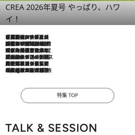
CREA 2026年夏号 やっぱり、ハワ
イ！
【厳選旅コスメ】「多機能アイテムがメイン！」旅好き美容エディターが選んだ夏旅ベストコスメを発表【Mサイズジップ】
2026.8.7
2026.8.6
「荷物が増えるほど旅ストレスは増す」美容ジャーナリストがたどり着いた最終結論。“化粧品を劇的に減らす”感動の凝縮美容とは
2026.8.6
「旅先には金髪ウィッグを持参」日本と同じメイクでは損してる!? 美容ジャーナリストが提案する“掟破りの旅美容”とは
2026.8.6
【厳選旅コスメ】「身軽さ＆UV対策重視！」ヘアアーティストshucoが選んだ夏旅ベストコスメを発表【Mサイズジップ】
2026.8.5
【厳選旅コスメ】国内をあちこち移動する河井菜摘が選んだ夏旅ベストコスメ発表！「リラックスアイテムはマスト」【Mサイズジップ】
2026.8.4
【厳選旅コスメ】「紫外線＆乾燥対策しながらメイク感も！」ヘア＆メイクGeorgeが選んだ夏旅ベストコスメを発表！【Mサイズジップ】
特集 TOP
TALK & SESSION