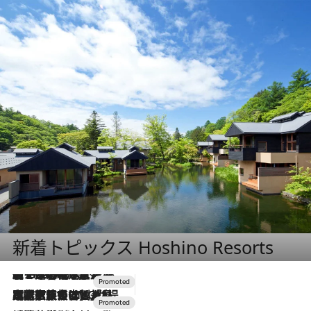
新着トピックス Hoshino Resorts
【トンボの足水浴】ヒノキの香りに包まれて涼感マックス！約13℃の湧水かけ流しを避暑地「星野温泉 トンボの湯」で体験
2026.8.7
2026.7.31
【ホテル帰省】という選択肢をOMOが提案。家族とほどよい距離を保つには「昼は実家、夜は気兼ねなくホテルで！」