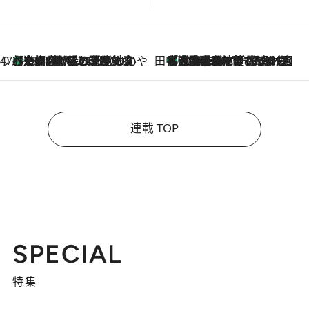
47都道府県の手みやげ ひんやりスイーツで夏を満喫
【京都府】この夏絶対食べたい 冷やしておいしいおやつ3選 ひと口目から心を掴む新緑のテリーヌ
2026.8.7
田中稲の勝手に再ブーム
「湘南乃風に憧れて」観客大盛上がりの“タオル回し”に、ラッパー顔負けの高速歌唱まで…さだまさし（74）のアグレッシブすぎる現在地
2026.8.7
連載 TOP
SPECIAL
特集