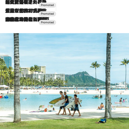
2026.7.24
【夏限定ディナーコース】旬を迎える稚鮎や花ズッキーニなどをイタリア・トスカーナの郷土料理の手法で満喫！
2026.7.17
「土佐和ハーブかき氷」がOMO7高知に登場！生姜、山椒、大葉など目にも舌にも涼を呼ぶ郷土の味
2026.7.10
NEW OPEN！【界 草津】名湯の地に誕生。趣の異なる2種の温泉と上州ならではの会席・蕎麦割烹など美食を味わう究極の癒やし旅