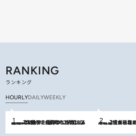
RANKING
ランキング
HOURLY
DAILY
WEEKLY
2026.8.5
【阿川佐和子さんの年とる力】なぜ70代で始めた趣味は“こんなに楽しい”のか？ ピアノ、俳句…スランプに陥っても続けられる“ある秘訣”とは
2026.8.5
下町風情あふれる台北屈指の人気エリア・大稲埕でセンスのいい台湾土産《ヴィン