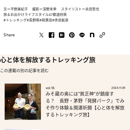
文＝平野美紀子 撮影＝深野未季 スタイリスト＝永田哲也
旅＆お出かけ
ライフスタイル
47都道府県
#トレッキング
#長野県
#硫黄岳
#赤岳鉱泉
Share
心と体を解放するトレッキング旅
この連載の別の記事を読む
vol.16
2024.11.09
みそ蔵の奥には“貧乏神”が鎮座す
る？ 長野・茅野「発酵パーク」でみ
そ作り体験＆開運祈願【心と体を解放
するトレッキング旅】