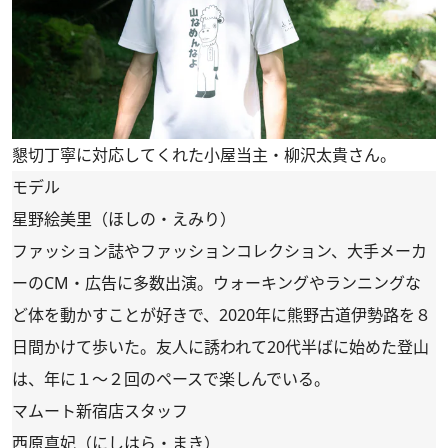
懇切丁寧に対応してくれた小屋当主・柳沢太貴さん。
モデル
星野絵美里（ほしの・えみり）
ファッション誌やファッションコレクション、大手メーカ
ーのCM・広告に多数出演。ウォーキングやランニングな
ど体を動かすことが好きで、2020年に熊野古道伊勢路を８
日間かけて歩いた。友人に誘われて20代半ばに始めた登山
は、年に１〜２回のペースで楽しんでいる。
マムート新宿店スタッフ
西原真妃（にしはら・まき）