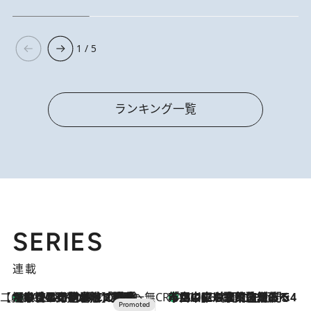
1 / 5
ランキング一覧
SERIES
連載
【CREA×星野リゾート】唯一無二。癒しと発見が待つ場所へ
【トンボの足水浴】ヒノキの香りに包まれて涼感マックス！約13℃の湧水かけ流しを避暑地「星野温泉 トンボの湯」で体験
2026.8.7
CREA'S CHOICE
「立川にも歌舞伎があるんだよ」 片岡仁左衛門・市川中車ら豪華座組みで4年目の立川立飛歌舞伎へ
2026.8.7