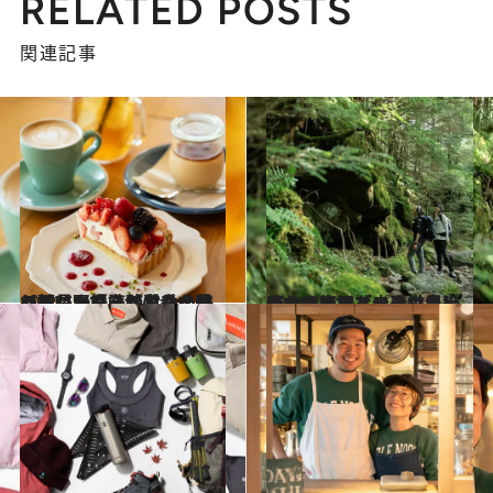
RELATED POSTS
関連記事
2024.10.12
【初めから読む】八ヶ岳の麓にあるハイカーの拠り所。山好きが営むオーベルジュで自然の幸を味わう長野県・硫黄岳の旅
ライフスタイル
2024.10.12
【まるでジブリの世界】苔むす静謐な山道、見上げれば南アルプスの名峰。らくらくハイクで絶景の山小屋「赤岳鉱泉」へ
ライフスタイル