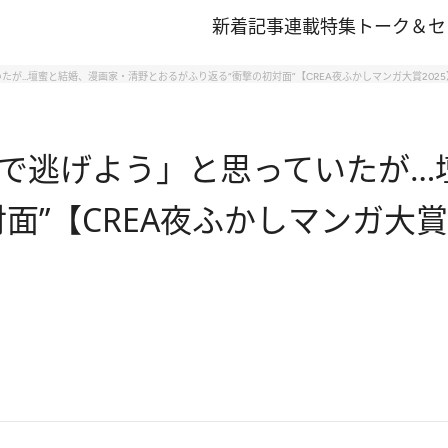
新着記事
連載
特集
トーク＆セ
が…壇蜜と結婚、漫画家・清野とおるがふり返る“衝撃の初対面”【CREA夜ふかしマンガ大賞2025
で逃げよう」と思っていたが…
”【CREA夜ふかしマンガ大賞2