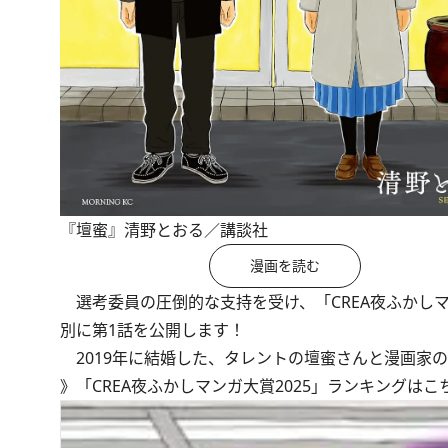
『壇蜜』清野とおる／講談社
漫画を読む
選考委員の圧倒的な支持を受け、「CREA夜ふかしマ
別に第1話を公開します！
2019年に結婚した、タレントの壇蜜さんと漫画家
》
「CREA夜ふかしマンガ大賞2025」ランキングはこ