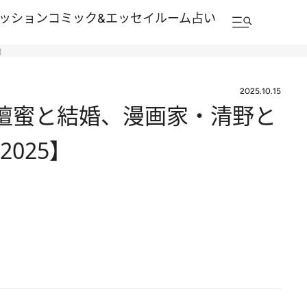
ッション
コミック&エッセイルーム
占い
】
2025.10.15
壇蜜と結婚、漫画家・清野と
025】