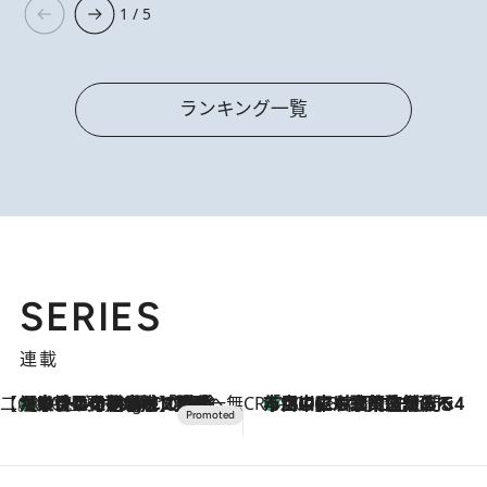
1 / 5
ランキング一覧
SERIES
連載
【CREA×星野リゾート】唯一無二。癒しと発見が待つ場所へ
【トンボの足水浴】ヒノキの香りに包まれて涼感マックス！約13℃の湧水かけ流しを避暑地「星野温泉 トンボの湯」で体験
10 Hours Ago
CREA'S CHOICE
「立川にも歌舞伎があるんだよ」 片岡仁左衛門・市川中車ら豪華座組みで4年目の立川立飛歌舞伎へ
2026.8.7