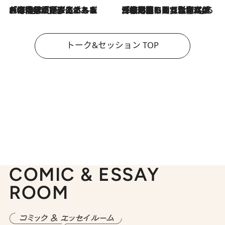
2026.8.3
「今後値上げがあるとすれば…」「リスクがあるのは今年の冬」エネルギー専門家が語る、ホルムズ海峡封鎖が家庭にもたらす“ある心配”
2026.8.3
「住宅建てられない…」「サーチャージ料の高値が続いている」ホルムズ海峡封鎖による影響はいつまで続く？《エネルギー専門家に聞く“どうなる日本の暮らし”》
トーク&セッション TOP
COMIC & ESSAY
ROOM