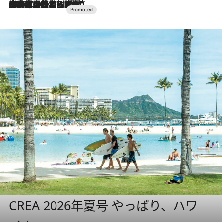
2026.7.10
NEW OPEN！【界 草津】名湯の地に誕生。趣の異なる2種の温泉と上州ならではの会席・蕎麦割烹など美食を味わう究極の癒やし旅
CREA 2026年夏号 やっぱり、ハワ