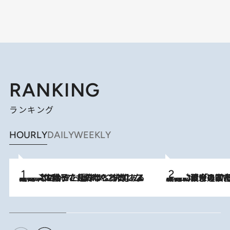
RANKING
ランキング
HOURLY
DAILY
WEEKLY
2026.8.5
【阿川佐和子さんの年とる力】なぜ70代で始めた趣味は“こんなに楽しい”のか？ ピアノ、俳句…スランプに陥っても続けられる“ある秘訣”とは
2026.8.3
慶應幼稚舎の図書室からテレビの世界に飛び込んだ阿川佐和子（72）、「N