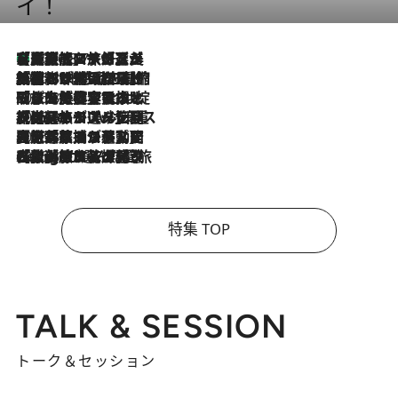
イ！
【厳選旅コスメ】「多機能アイテムがメイン！」旅好き美容エディターが選んだ夏旅ベストコスメを発表【Mサイズジップ】
2026.8.7
2026.8.6
「荷物が増えるほど旅ストレスは増す」美容ジャーナリストがたどり着いた最終結論。“化粧品を劇的に減らす”感動の凝縮美容とは
2026.8.6
「旅先には金髪ウィッグを持参」日本と同じメイクでは損してる!? 美容ジャーナリストが提案する“掟破りの旅美容”とは
2026.8.6
【厳選旅コスメ】「身軽さ＆UV対策重視！」ヘアアーティストshucoが選んだ夏旅ベストコスメを発表【Mサイズジップ】
2026.8.5
【厳選旅コスメ】国内をあちこち移動する河井菜摘が選んだ夏旅ベストコスメ発表！「リラックスアイテムはマスト」【Mサイズジップ】
2026.8.4
【厳選旅コスメ】「紫外線＆乾燥対策しながらメイク感も！」ヘア＆メイクGeorgeが選んだ夏旅ベストコスメを発表！【Mサイズジップ】
特集 TOP
TALK & SESSION
トーク＆セッション