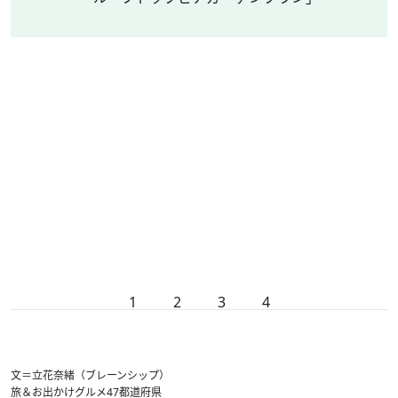
1
2
3
4
文＝立花奈緒（ブレーンシップ）
旅＆お出かけ
グルメ
47都道府県