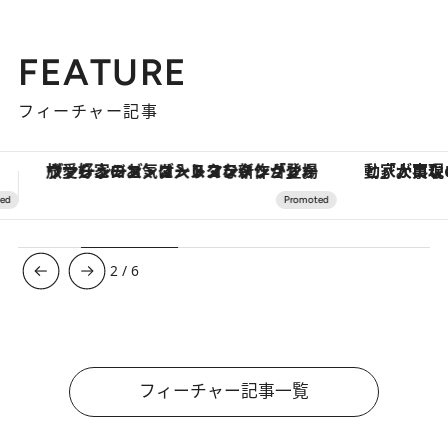
FEATURE
フィーチャー記事
「大事なのは地域の意識を変えること」。ロレックス賞受賞の自然保護活動家が実現させたナイジェリアの自然環境の復活
【銀座で出合う最旬美容】美髪ケアや上質な眠
3
/
6
フィーチャー記事一覧