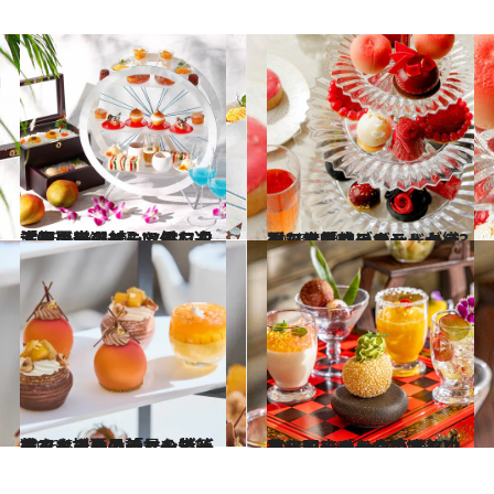
2026.6.16
「初夏のフルーツアフタヌーンティー」で旬を迎える果実の甘みと香りを満喫。レアメニューにも注目の厳選3軒！
旅＆お出かけ
2026.5.19
麗しき「コラボレーションアフタヌーンティー」3選。世界的ブランドとラグジュアリーホテルが織りなす魅惑のティータイム
旅＆お出かけ
2026.5.12
甘くとろける「マンゴーアフタヌーンティー」3選。ホテルの絶景＆特等席で、初夏の訪れを告げるマンゴー尽くしのティータイムを！
旅＆お出かけ
2026.4.28
【三国志テーマのアフタヌーンティーも登場！】進化するホテルの本格中華＆和の「お食事系アフタヌーンティー」3選
旅＆お出かけ