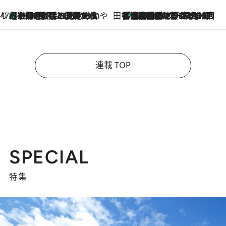
47都道府県の手みやげ ひんやりスイーツで夏を満喫
【京都府】この夏絶対食べたい 冷やしておいしいおやつ3選 ひと口目から心を掴む新緑のテリーヌ
2026.8.7
田中稲の勝手に再ブーム
「湘南乃風に憧れて」観客大盛上がりの“タオル回し”に、ラッパー顔負けの高速歌唱まで…さだまさし（74）のアグレッシブすぎる現在地
2026.8.7
連載 TOP
SPECIAL
特集