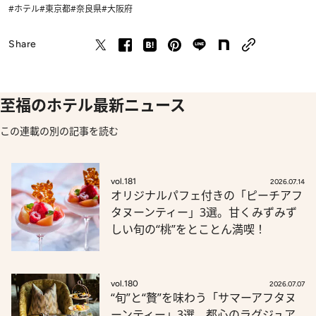
#ホテル
#東京都
#奈良県
#大阪府
Share
至福のホテル最新ニュース
この連載の別の記事を読む
vol.181
2026.07.14
オリジナルパフェ付きの「ピーチアフ
タヌーンティー」3選。甘くみずみず
しい旬の“桃”をとことん満喫！
vol.180
2026.07.07
“旬”と“贅”を味わう「サマーアフタヌ
ーンティー」3選。都心のラグジュア