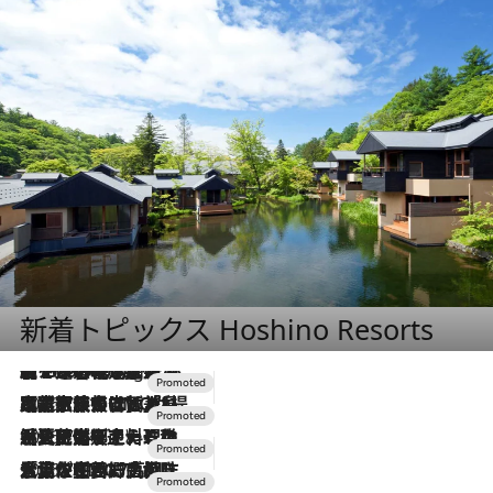
新着トピックス Hoshino Resorts
【トンボの足水浴】ヒノキの香りに包まれて涼感マックス！約13℃の湧水かけ流しを避暑地「星野温泉 トンボの湯」で体験
10 Hours Ago
2026.7.31
【ホテル帰省】という選択肢をOMOが提案。家族とほどよい距離を保つには「昼は実家、夜は気兼ねなくホテルで！」
2026.7.24
【夏限定ディナーコース】旬を迎える稚鮎や花ズッキーニなどをイタリア・トスカーナの郷土料理の手法で満喫！
2026.7.17
「土佐和ハーブかき氷」がOMO7高知に登場！生姜、山椒、大葉など目にも舌にも涼を呼ぶ郷土の味