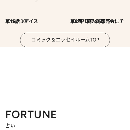
2026.7.30
第15話 アイス
2026.7.30
第8回「同人誌即売会にチャレンジ その2」
コミック＆エッセイルームTOP
FORTUNE
占い