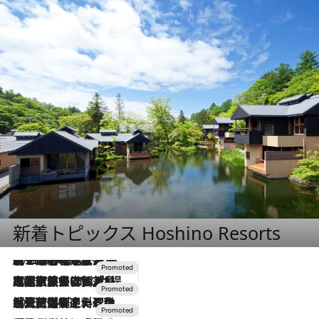
新着トピックス Hoshino Resorts
2026.8.7
【トンボの足水浴】ヒノキの香りに包まれて涼感マックス！約13℃の湧水かけ流しを避暑地「星野温泉 トンボの湯」で体験
2026.7.31
【ホテル帰省】という選択肢をOMOが提案。家族とほどよい距離を保つには「昼は実家、夜は気兼ねなくホテルで！」
2026.7.24
【夏限定ディナーコース】旬を迎える稚鮎や花ズッキーニなどをイタリア・トスカーナの郷土料理の手法で満喫！