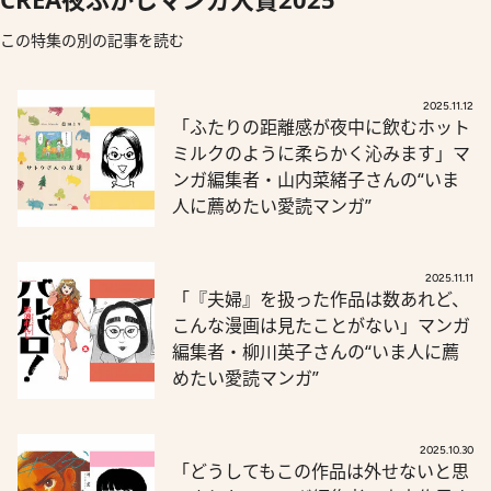
この特集の別の記事を読む
2025.11.12
「ふたりの距離感が夜中に飲むホット
ミルクのように柔らかく沁みます」マ
ンガ編集者・山内菜緒子さんの“いま
人に薦めたい愛読マンガ”
2025.11.11
「『夫婦』を扱った作品は数あれど、
こんな漫画は見たことがない」マンガ
編集者・柳川英子さんの“いま人に薦
めたい愛読マンガ”
2025.10.30
「どうしてもこの作品は外せないと思