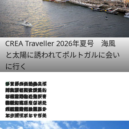
CREA Traveller 2026年夏号 海風
と太陽に誘われてポルトガルに会い
に行く
リスボンの絶品スイーツ「パステル・デ・ナタ」とは？ポルトガル伝統の奥深い世界へ
3 Hours Ago
2026.7.27
「私の祖国はポルトガル語です」国民的詩人フェルナンド・ペソアと、彼が愛した文学の街を歩く
2026.7.26
ポルトガル近海が育む極上の海の幸。キリリと冷えた白ワインと愉しむ、シーフード専門店の贅沢
2026.7.22
伝統の味をモダンに昇華。高感度な地元客が集う、リスボンの最旬ガストロノミー
2026.7.21
大航海時代の栄華から、震災、独裁、そして革命へ。ポルトガル・首都リスボンの石畳に刻まれた「歴史の光と影」
2026.7.13
エッセイ・ヤマザキマリ「慎ましくも美しき国 ポルトガル」