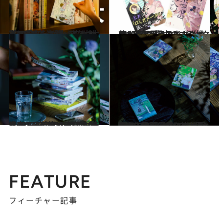
2024.9.6
【CREA夜ふかしマンガ大賞2024】《1位～5位》大賞に輝いたのは『じゃあ、あんたが作ってみろよ』
カルチャー
2024.9.6
140万冊配信中のコミックシーモアブランドマネージャー多田知子さんが推薦する【電子マンガ】ベスト3は!?
カルチャー
2023.9.7
【CREA夜ふかしマンガ大賞2023】今年のベスト10発表！＜前篇＞第1位はモテる男子の悩める恋物語
カルチャー
2023.9.7
【CREA夜ふかしマンガ大賞2023】今年のベスト10発表＜後篇＞鳥なの…？謎の生物の日常に皆が夢中
カルチャー
FEATURE
フィーチャー記事