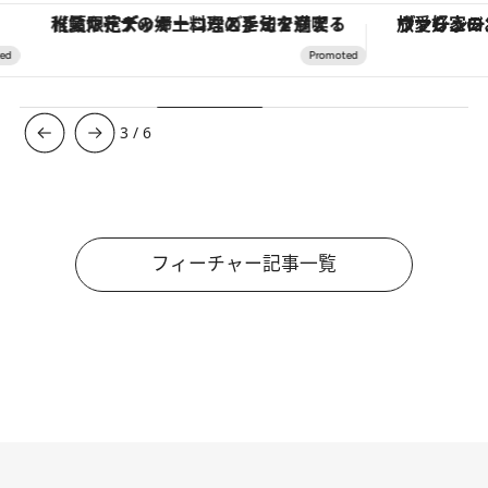
【夏限定ディナーコース】旬を迎える稚鮎や花ズッキーニなどをイタリア・トスカーナの郷土料理の手法で満喫！
ヴァシュロン・コンスタンタン
3
/
6
フィーチャー記事一覧