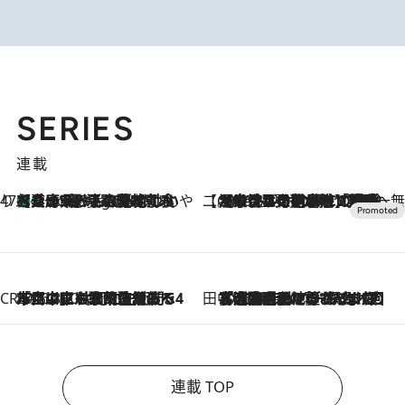
SERIES
連載
47都道府県の手みやげ ひんやりスイーツで夏を満喫
【兵庫県】この夏絶対食べたい 冷やしておいしいおやつ3選 淡路島の恵みをジェラートに集約
3 Hours Ago
【CREA×星野リゾート】唯一無二。癒しと発見が待つ場所へ
2026.8.7
【トンボの足水浴】ヒノキの香りに包まれて涼感マックス！約13℃の湧水かけ流しを避暑地「星野温泉 トンボの湯」で体験
CREA'S CHOICE
2026.8.7
「立川にも歌舞伎があるんだよ」 片岡仁左衛門・市川中車ら豪華座組みで4年目の立川立飛歌舞伎へ
田中稲の勝手に再ブーム
2026.8.7
「湘南乃風に憧れて」観客大盛上がりの“タオル回し”に、ラッパー顔負けの高速歌唱まで…さだまさし（74）のアグレッシブすぎる現在地
連載 TOP