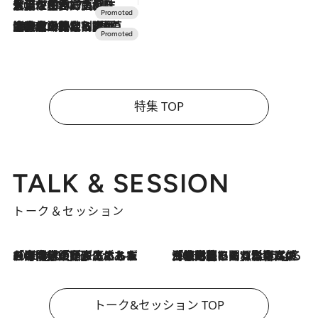
2026.7.17
「土佐和ハーブかき氷」がOMO7高知に登場！生姜、山椒、大葉など目にも舌にも涼を呼ぶ郷土の味
2026.7.10
NEW OPEN！【界 草津】名湯の地に誕生。趣の異なる2種の温泉と上州ならではの会席・蕎麦割烹など美食を味わう究極の癒やし旅
特集 TOP
TALK & SESSION
トーク＆セッション
2026.8.3
「今後値上げがあるとすれば…」「リスクがあるのは今年の冬」エネルギー専門家が語る、ホルムズ海峡封鎖が家庭にもたらす“ある心配”
2026.8.3
「住宅建てられない…」「サーチャージ料の高値が続いている」ホルムズ海峡封鎖による影響はいつまで続く？《エネルギー専門家に聞く“どうなる日本の暮らし”》
トーク&セッション TOP