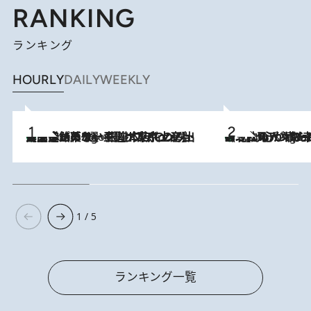
RANKING
ランキング
HOURLY
DAILY
WEEKLY
【間違いのない王道・東京土産】資生堂パーラー 銀座本店でのみ出会える銘菓5選《極上プディング・濃厚チーズケーキ・ボンボンショコラほか》
3 Hours Ago
《北欧の人々の幸福度が高いのは…》元デンマーク親善大使が出会った“心が満たされる暮らし”「いいかげんにヒュッゲしなさい！」
3 Hours Ago
1 / 5
ランキング一覧