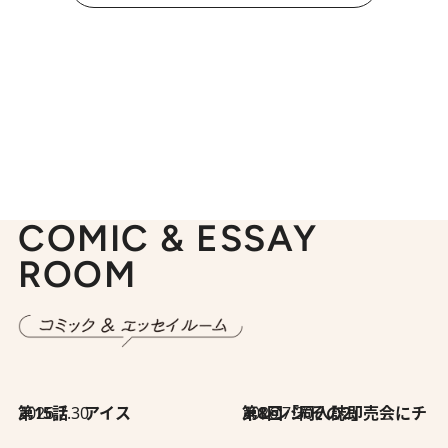
COMIC & ESSAY
ROOM
2026.7.30
第15話 アイス
2026.7.30
第8回「同人誌即売会にチャレンジ その2」