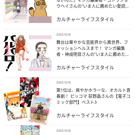
ウヘイさんの“いま人に薦めたい愛読マ
ンガ”
カルチャー
ライフスタイル
2025.10.16
舞台は華やかな芸能界から異世界、フ
ァッションヘルスまで！ マンガ編集
者・神成明音さんの“いま人に薦めたい
愛読マンガ”
カルチャー
ライフスタイル
2025.10.16
第1位は、爽やかホラーな、オカルト青
春劇！ ピッコマ 荻野晶さんの【電子コ
ミック部門】ベスト3
カルチャー
ライフスタイル
2025.10.16