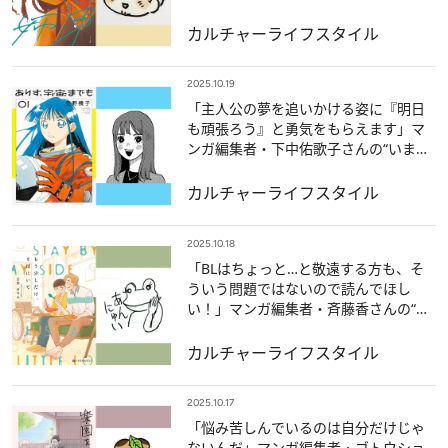
読マンガ」4冊
カルチャー
ライフスタイル
2025.10.19
「主人公の夢を追いかける姿に『明日
も頑張ろう』と勇気をもらえます」マ
ンガ編集者・下中佑歌子さんの“いま人
に薦めたい愛読マンガ”
カルチャー
ライフスタイル
2025.10.18
「BLはちょっと…と敬遠する方も、そ
ういう問題ではないので読んでほし
い！」マンガ編集者・斉藤香さんの“い
ま人に薦めたい愛読マンガ”
カルチャー
ライフスタイル
2025.10.17
「悩み苦しんでいるのは自分だけじゃ
ないんだ」マンガ編集者・ゴトウショ