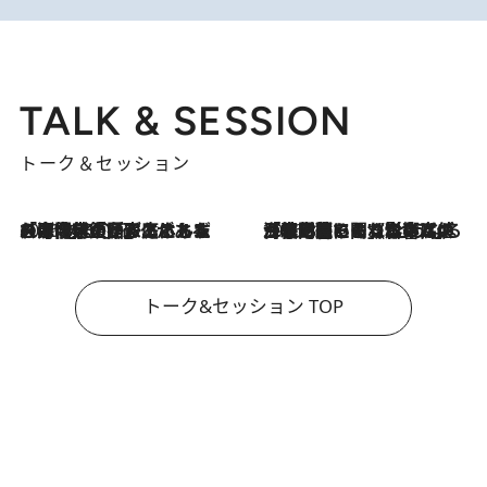
TALK & SESSION
トーク＆セッション
2026.8.3
「今後値上げがあるとすれば…」「リスクがあるのは今年の冬」エネルギー専門家が語る、ホルムズ海峡封鎖が家庭にもたらす“ある心配”
2026.8.3
「住宅建てられない…」「サーチャージ料の高値が続いている」ホルムズ海峡封鎖による影響はいつまで続く？《エネルギー専門家に聞く“どうなる日本の暮らし”》
トーク&セッション TOP