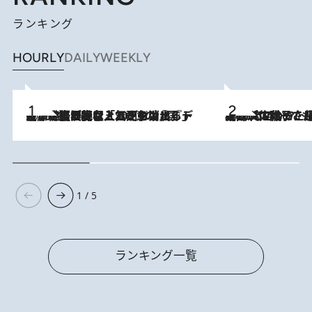
ランキング
HOURLY
DAILY
WEEKLY
2026.8.5
【なぜ吉沢亮は「気配を消せる」のか？】興行収入208億の『国宝』を経て挑むミュージカル『ディア・エヴァン・ハンセン』。トップ俳優が舞台上でさらけ出した“孤独”とは
2026.8.5
【阿川佐和子さんの年とる力】なぜ70代で始めた趣味は“こんなに楽しい”のか？ ピアノ、俳句…スランプに陥っても続けられる“ある秘訣”とは
1 / 5
ランキング一覧