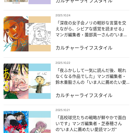
カルチャー
ライフスタイル
2025.10.24
「深夜の女子会ノリの軽妙な言葉を交
えながら、シビアな感覚を読ませる」
マンガ編集者・薗部真一さんの“いま人
に薦めたい愛読マンガ”
カルチャー
ライフスタイル
2025.10.22
「夜ふかしして一気に読んだ後、眠れ
なくなる作品でした」マンガ編集者・
鈴木重毅さんの「いま人に薦めたい愛
読マンガ」6冊
カルチャー
ライフスタイル
2025.10.21
「高校球児たちの戦略が鮮やかで面白
いです」マンガ編集者・芝泰穂さん
の“いま人に薦めたい愛読マンガ”