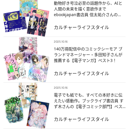
動物好き号泣必至の話題作から、AIと
人間の未来を描く意欲作まで
ebookjapan書店員 信太祐介さんの
【電子マンガ】ベスト3は!?
カルチャー
ライフスタイル
2025.10.16
140万冊配信中のコミックシーモア ブ
ランドマネージャー・多田知子さんが
推薦する【電子マンガ】ベスト3！
カルチャー
ライフスタイル
2025.10.16
電子でも紙でも、すべての本好きに伝
えたい感動作。ブックライブ書店員 す
ず木さんの【電子コミック部門】ベス
ト3
カルチャー
ライフスタイル