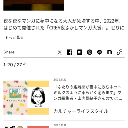
夜な夜なマンガに夢中になる大人が急増する中、2022年、
はじめて開催された「CREA夜ふかしマンガ大賞」。眠りに
つく前の自分だけのひととき、ページをめくるたびに癒さ
もっと見る
れ、息を吞み、ときめき、泣いて笑って―。日中のあれこ
カルチャー
れを忘れさせ、新しい世界に連れ出してくれる、そんな力
Share
のある作品に今年も賞を贈ります。
1-20 / 27
件
「CREA夜ふかしマンガ大賞2025」特設ページは
こちら
！
2025.11.12
「ふたりの距離感が夜中に飲むホット
ミルクのように柔らかく沁みます」マ
ンガ編集者・山内菜緒子さんの“いま人
に薦めたい愛読マンガ”
カルチャー
ライフスタイル
2025.11.11