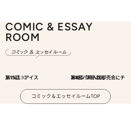
COMIC & ESSAY
ROOM
2026.7.30
第15話 アイス
2026.7.30
第8回「同人誌即売会にチャレンジ その2」
コミック＆エッセイルームTOP