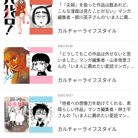
「『夫婦』を扱った作品は数あれど、
こんな漫画は見たことがない」マンガ
編集者・柳川英子さんの“いま人に薦め
たい愛読マンガ”
カルチャー
ライフスタイル
2025.10.30
「どうしてもこの作品は外せないと思
いました」マンガ編集者・山本侑里さ
んの「いま人に薦めたい愛読マンガ」5
冊
カルチャー
ライフスタイル
2025.10.27
「他者への想像力を助けてくれる、素
晴らしい作品」マンガ編集者・林士平
さんの「いま人に薦めたい愛読マン
ガ」5冊
カルチャー
ライフスタイル