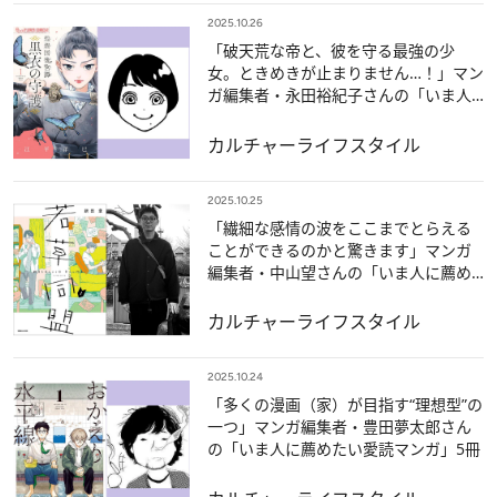
2025.10.26
「破天荒な帝と、彼を守る最強の少
女。ときめきが止まりません…！」マン
ガ編集者・永田裕紀子さんの「いま人
に薦めたい愛読マンガ」5冊
カルチャー
ライフスタイル
2025.10.25
「繊細な感情の波をここまでとらえる
ことができるのかと驚きます」マンガ
編集者・中山望さんの「いま人に薦め
たい愛読マンガ」5冊
カルチャー
ライフスタイル
2025.10.24
「多くの漫画（家）が目指す“理想型”の
一つ」マンガ編集者・豊田夢太郎さん
の「いま人に薦めたい愛読マンガ」5冊