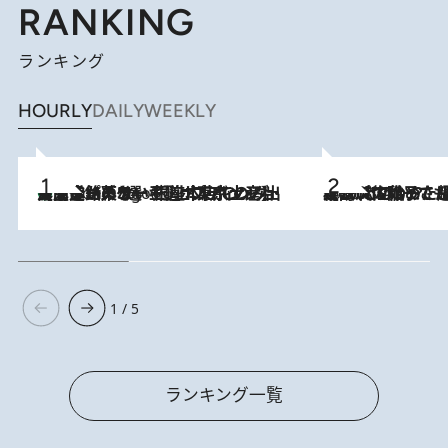
RANKING
ランキング
HOURLY
DAILY
WEEKLY
【間違いのない王道・東京土産】資生堂パーラー 銀座本店でのみ出会える銘菓5選《極上プディング・濃厚チーズケーキ・ボンボンショコラほか》
4 Hours Ago
2026.8.5
【阿川佐和子さんの年とる力】なぜ70代で始めた趣味は“こんなに楽しい”のか？ ピアノ、俳句…スランプに陥っても続けられる“ある秘訣”とは
1 / 5
ランキング一覧