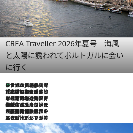
CREA Traveller 2026年夏号 海風
と太陽に誘われてポルトガルに会い
に行く
リスボンの絶品スイーツ「パステル・デ・ナタ」とは？ポルトガル伝統の奥深い世界へ
4 Hours Ago
2026.7.27
「私の祖国はポルトガル語です」国民的詩人フェルナンド・ペソアと、彼が愛した文学の街を歩く
2026.7.26
ポルトガル近海が育む極上の海の幸。キリリと冷えた白ワインと愉しむ、シーフード専門店の贅沢
2026.7.22
伝統の味をモダンに昇華。高感度な地元客が集う、リスボンの最旬ガストロノミー
2026.7.21
大航海時代の栄華から、震災、独裁、そして革命へ。ポルトガル・首都リスボンの石畳に刻まれた「歴史の光と影」
2026.7.13
エッセイ・ヤマザキマリ「慎ましくも美しき国 ポルトガル」