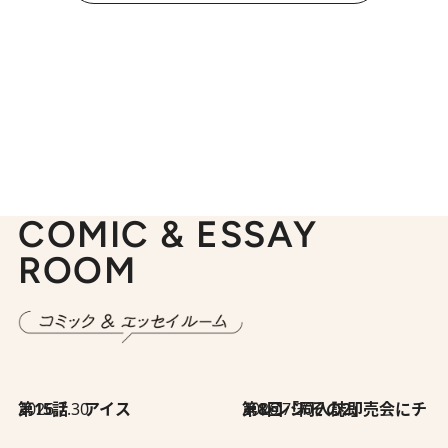
COMIC & ESSAY
ROOM
2026.7.30
第15話 アイス
2026.7.30
第8回「同人誌即売会にチャレンジ その2」