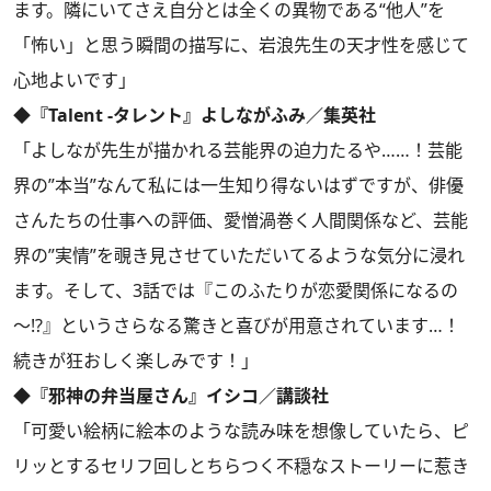
ます。隣にいてさえ自分とは全くの異物である“他人”を
「怖い」と思う瞬間の描写に、岩浪先生の天才性を感じて
心地よいです」
◆『Talent -タレント』よしながふみ／集英社
「よしなが先生が描かれる芸能界の迫力たるや……！芸能
界の”本当”なんて私には一生知り得ないはずですが、俳優
さんたちの仕事への評価、愛憎渦巻く人間関係など、芸能
界の”実情”を覗き見させていただいてるような気分に浸れ
ます。そして、3話では『このふたりが恋愛関係になるの
～!?』というさらなる驚きと喜びが用意されています…！
続きが狂おしく楽しみです！」
◆『邪神の弁当屋さん』イシコ／講談社
「可愛い絵柄に絵本のような読み味を想像していたら、ピ
リッとするセリフ回しとちらつく不穏なストーリーに惹き