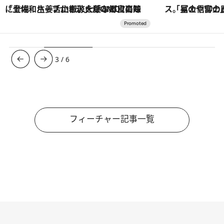
「星のや富士」でデジタルデトックス。冨士信仰の歴史を辿り、心身を調える。
【銀座で出合う最旬美容】美髪ケアや上質な眠
3
/
6
フィーチャー記事一覧