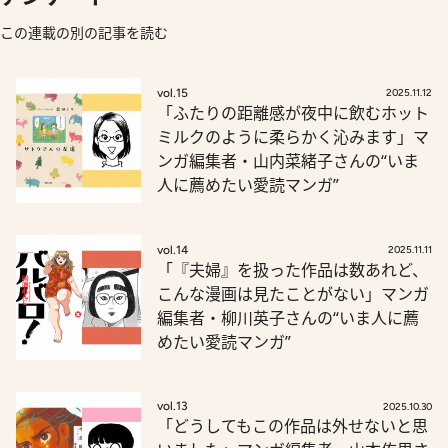
この連載の別の記事を読む
vol.15
2025.11.12
「ふたりの距離感が夜中に飲むホット
ミルクのように柔らかく沁みます」マ
ンガ編集者・山内菜緒子さんの“いま
人に薦めたい愛読マンガ”
vol.14
2025.11.11
「『夫婦』を扱った作品は数あれど、
こんな漫画は見たことがない」マンガ
編集者・柳川英子さんの“いま人に薦
めたい愛読マンガ”
vol.13
2025.10.30
「どうしてもこの作品は外せないと思