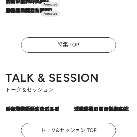
2026.7.17
「土佐和ハーブかき氷」がOMO7高知に登場！生姜、山椒、大葉など目にも舌にも涼を呼ぶ郷土の味
2026.7.10
NEW OPEN！【界 草津】名湯の地に誕生。趣の異なる2種の温泉と上州ならではの会席・蕎麦割烹など美食を味わう究極の癒やし旅
特集 TOP
TALK & SESSION
トーク＆セッション
2026.8.3
「今後値上げがあるとすれば…」「リスクがあるのは今年の冬」エネルギー専門家が語る、ホルムズ海峡封鎖が家庭にもたらす“ある心配”
2026.8.3
「住宅建てられない…」「サーチャージ料の高値が続いている」ホルムズ海峡封鎖による影響はいつまで続く？《エネルギー専門家に聞く“どうなる日本の暮らし”》
トーク&セッション TOP