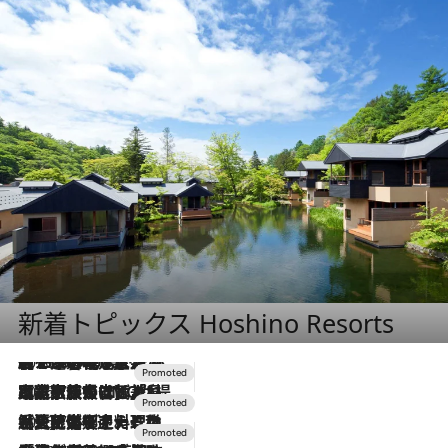
新着トピックス Hoshino Resorts
2026.8.7
【トンボの足水浴】ヒノキの香りに包まれて涼感マックス！約13℃の湧水かけ流しを避暑地「星野温泉 トンボの湯」で体験
2026.7.31
【ホテル帰省】という選択肢をOMOが提案。家族とほどよい距離を保つには「昼は実家、夜は気兼ねなくホテルで！」
2026.7.24
【夏限定ディナーコース】旬を迎える稚鮎や花ズッキーニなどをイタリア・トスカーナの郷土料理の手法で満喫！