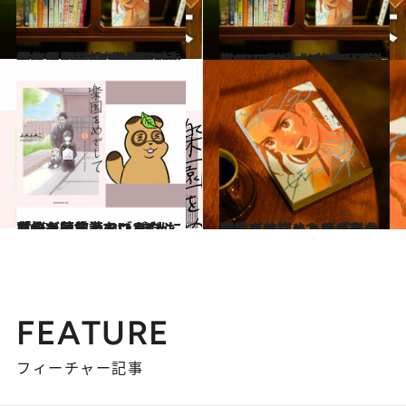
2025.10.15
3位は『邪神の弁当屋さん』、2位は『壇蜜』…大賞に輝いたのは、現代社会に問題を投げかける話題作！ 「CREA夜ふかしマンガ大賞2025」1位～5位を発表
カルチャー
2025.10.15
【CREA夜ふかしマンガ大賞2025】極上のボーイフッド・ストーリーからファッションヘルスの日常まで…6位～10位を発表！
カルチャー
2025.10.17
「悩み苦しんでいるのは自分だけじゃないんだ」マンガ編集者・ゴトウショウヘイさんの“いま人に薦めたい愛読マンガ”
カルチャー
2025.10.22
「『ハーフ』というテーマは自分ごと。いよいよマンガで描くときが来たかな、と…」マンガ家・藤見よいこさんが『半分姉弟』に込めた思い
カルチャー
FEATURE
フィーチャー記事