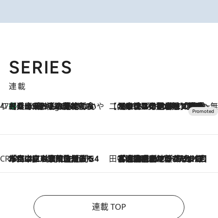
SERIES
連載
47都道府県の手みやげ ひんやりスイーツで夏を満喫
【兵庫県】この夏絶対食べたい 冷やしておいしいおやつ3選 淡路島の恵みをジェラートに集約
4 Hours Ago
【CREA×星野リゾート】唯一無二。癒しと発見が待つ場所へ
2026.8.7
【トンボの足水浴】ヒノキの香りに包まれて涼感マックス！約13℃の湧水かけ流しを避暑地「星野温泉 トンボの湯」で体験
CREA'S CHOICE
2026.8.7
「立川にも歌舞伎があるんだよ」 片岡仁左衛門・市川中車ら豪華座組みで4年目の立川立飛歌舞伎へ
田中稲の勝手に再ブーム
2026.8.7
「湘南乃風に憧れて」観客大盛上がりの“タオル回し”に、ラッパー顔負けの高速歌唱まで…さだまさし（74）のアグレッシブすぎる現在地
連載 TOP