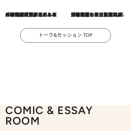
2026.8.3
「今後値上げがあるとすれば…」「リスクがあるのは今年の冬」エネルギー専門家が語る、ホルムズ海峡封鎖が家庭にもたらす“ある心配”
2026.8.3
「住宅建てられない…」「サーチャージ料の高値が続いている」ホルムズ海峡封鎖による影響はいつまで続く？《エネルギー専門家に聞く“どうなる日本の暮らし”》
トーク&セッション TOP
COMIC & ESSAY
ROOM