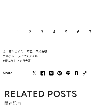
1
2
3
4
5
6
7
文＝粟生こずえ 写真＝平松市聖
カルチャー
ライフスタイル
#夜ふかしマンガ大賞
Share
RELATED POSTS
関連記事