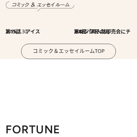
2026.7.30
第15話 アイス
2026.7.30
第8回「同人誌即売会にチャレンジ その2」
コミック＆エッセイルームTOP
FORTUNE