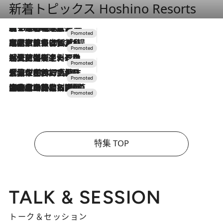
新着トピックス Hoshino Resorts
【トンボの足水浴】ヒノキの香りに包まれて涼感マックス！約13℃の湧水かけ流しを避暑地「星野温泉 トンボの湯」で体験
2026.8.7
2026.7.31
【ホテル帰省】という選択肢をOMOが提案。家族とほどよい距離を保つには「昼は実家、夜は気兼ねなくホテルで！」
2026.7.24
【夏限定ディナーコース】旬を迎える稚鮎や花ズッキーニなどをイタリア・トスカーナの郷土料理の手法で満喫！
2026.7.17
「土佐和ハーブかき氷」がOMO7高知に登場！生姜、山椒、大葉など目にも舌にも涼を呼ぶ郷土の味
2026.7.10
NEW OPEN！【界 草津】名湯の地に誕生。趣の異なる2種の温泉と上州ならではの会席・蕎麦割烹など美食を味わう究極の癒やし旅
特集 TOP
TALK & SESSION
トーク＆セッション