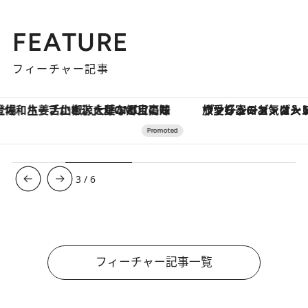
FEATURE
フィーチャー記事
ヴァシュロン・コンスタンタン「オーヴァーシーズ・オートマティック」。旅愛好家のお気に入りコレクションから、ジェンダーレスな新作が登場
【銀座で出合う最旬美容】美髪ケアや上質な眠
3
/
6
フィーチャー記事一覧