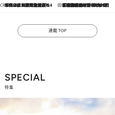
CREA'S CHOICE
2026.8.7
「立川にも歌舞伎があるんだよ」 片岡仁左衛門・市川中車ら豪華座組みで4年目の立川立飛歌舞伎へ
田中稲の勝手に再ブーム
2026.8.7
「湘南乃風に憧れて」観客大盛上がりの“タオル回し”に、ラッパー顔負けの高速歌唱まで…さだまさし（74）のアグレッシブすぎる現在地
連載 TOP
SPECIAL
特集