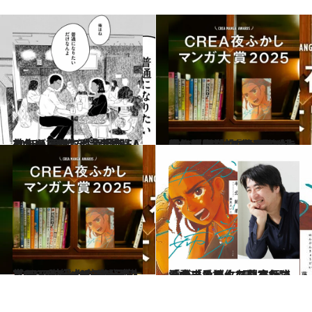
2025.10.15
弟から「俺、改名した」と告げられて… 「CREA夜ふかしマンガ大賞2025」第1位『半分姉弟』 第1話を特別公開！
カルチャー
2025.10.15
3位は『邪神の弁当屋さん』、2位は『壇蜜』…大賞に輝いたのは、現代社会に問題を投げかける話題作！ 「CREA夜ふかしマンガ大賞2025」1位～5位を発表
カルチャー
2025.10.15
【CREA夜ふかしマンガ大賞2025】極上のボーイフッド・ストーリーからファッションヘルスの日常まで…6位～10位を発表！
カルチャー
2025.10.15
「今一番ワクワクさせてくれる。読んでいても脳汁が出る」佐久間宣行さんの「いま人に薦めたい愛読マンガ」4冊
カルチャー