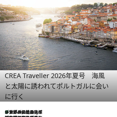
CREA Traveller 2026年夏号 海風
と太陽に誘われてポルトガルに会い
に行く
リスボンの絶品スイーツ「パステル・デ・ナタ」とは？ポルトガル伝統の奥深い世界へ
46 Minutes Ago