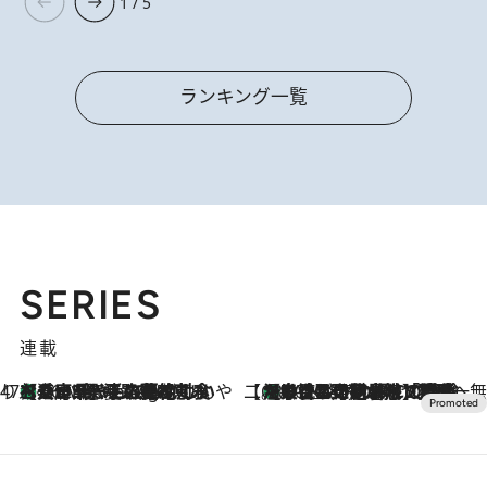
1 / 5
ランキング一覧
SERIES
連載
47都道府県の手みやげ ひんやりスイーツで夏を満喫
【兵庫県】この夏絶対食べたい 冷やしておいしいおやつ3選 淡路島の恵みをジェラートに集約
46 Minutes Ago
【CREA×星野リゾート】唯一無二。癒しと発見が待つ場所へ
【トンボの足水浴】ヒノキの香りに包まれて涼感マックス！約13℃の湧水かけ流しを避暑地「星野温泉 トンボの湯」で体験
2026.8.7