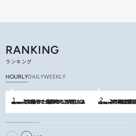
RANKING
ランキング
HOURLY
DAILY
WEEKLY
2026.8.5
【阿川佐和子さんの年とる力】なぜ70代で始めた趣味は“こんなに楽しい”のか？ ピアノ、俳句…スランプに陥っても続けられる“ある秘訣”とは
2026.8.7
「湘南乃風に憧れて」観客大盛上がりの“タオル回し”に、ラッパー顔負けの高速歌唱まで…さだまさし（74）のアグレッシブすぎる現在地