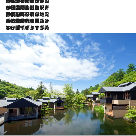
2026.7.27
「私の祖国はポルトガル語です」国民的詩人フェルナンド・ペソアと、彼が愛した文学の街を歩く
2026.7.26
ポルトガル近海が育む極上の海の幸。キリリと冷えた白ワインと愉しむ、シーフード専門店の贅沢
2026.7.22
伝統の味をモダンに昇華。高感度な地元客が集う、リスボンの最旬ガストロノミー
2026.7.21
大航海時代の栄華から、震災、独裁、そして革命へ。ポルトガル・首都リスボンの石畳に刻まれた「歴史の光と影」
2026.7.13
エッセイ・ヤマザキマリ「慎ましくも美しき国 ポルトガル」