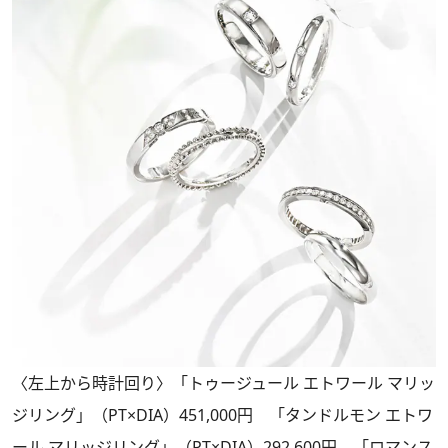
〈左上から時計回り〉「トゥージュール エトワール マリッ
ジリング」（PT×DIA）451,000円 「タンドルモン エトワ
ール マリッジリング」（PT×DIA）292,600円 「ロマンス