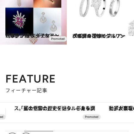
2024.1.19
【ヴァン クリーフ＆アーペル】が綴る ダイヤモンド草子
コミック ＆ エッセイ
2022.2.4
「ヴァン クリーフ＆アーペル」のブライダルリングで輝く花嫁に
ライフスタイル
FEATURE
フィーチャー記事
「大事なのは地域の意識を変えること」。ロレックス賞受賞の自然保護活動家が実現させたナイジェリアの自然環境の復活
【銀座で出合う最旬美容】美髪ケアや上質な眠