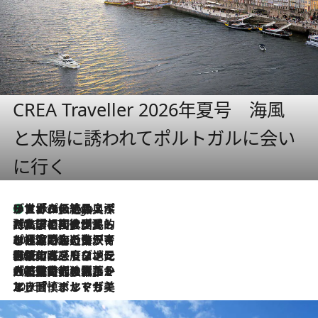
CREA Traveller 2026年夏号 海風
と太陽に誘われてポルトガルに会い
に行く
リスボンの絶品スイーツ「パステル・デ・ナタ」とは？ポルトガル伝統の奥深い世界へ
4 Hours Ago
2026.7.27
「私の祖国はポルトガル語です」国民的詩人フェルナンド・ペソアと、彼が愛した文学の街を歩く
2026.7.26
ポルトガル近海が育む極上の海の幸。キリリと冷えた白ワインと愉しむ、シーフード専門店の贅沢
2026.7.22
伝統の味をモダンに昇華。高感度な地元客が集う、リスボンの最旬ガストロノミー
2026.7.21
大航海時代の栄華から、震災、独裁、そして革命へ。ポルトガル・首都リスボンの石畳に刻まれた「歴史の光と影」
2026.7.13
エッセイ・ヤマザキマリ「慎ましくも美しき国 ポルトガル」