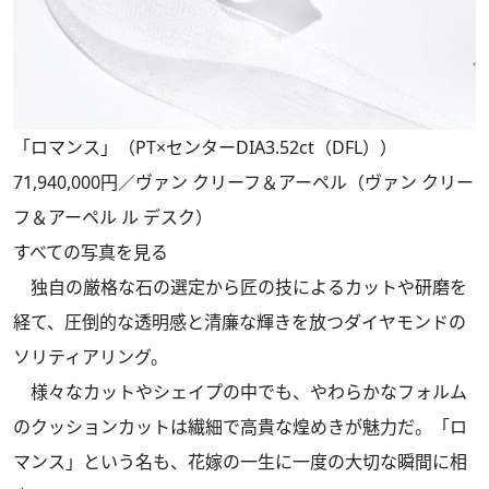
「ロマンス」（PT×センターDIA3.52ct（DFL））
71,940,000円／ヴァン クリーフ＆アーペル（ヴァン クリー
フ＆アーペル ル デスク）
すべての写真を見る
独自の厳格な石の選定から匠の技によるカットや研磨を
経て、圧倒的な透明感と清廉な輝きを放つダイヤモンドの
ソリティアリング。
様々なカットやシェイプの中でも、やわらかなフォルム
のクッションカットは繊細で高貴な煌めきが魅力だ。「ロ
マンス」という名も、花嫁の一生に一度の大切な瞬間に相