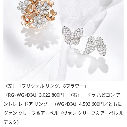
〈左〉「フリヴォル リング、8フラワー」
（RG×WG×DIA）3,022,800円 〈右〉「ドゥ パピヨン ア
ントレ レ ドア リング」（WG×DIA）4,593,600円／ともに
ヴァン クリーフ＆アーペル（ヴァン クリーフ＆アーペル ル
デスク）