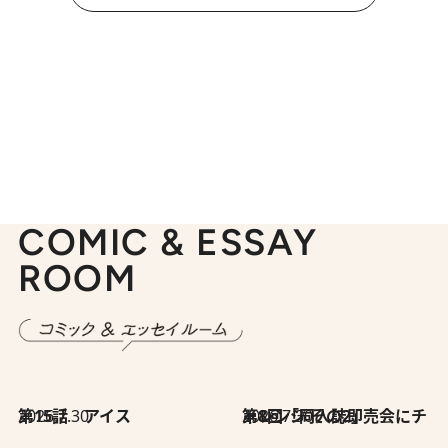
COMIC & ESSAY
ROOM
2026.7.30
第15話 アイス
2026.7.30
第8回「同人誌即売会にチャレンジ その2」