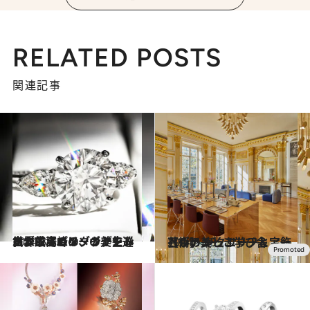
RELATED POSTS
関連記事
2024.3.5
世界最高峰のダイヤモンドが並ぶパリ、ヴァンドーム広場のメゾンが生み出すジュエリーの美を巡る
ファッション
2024.1.19
【ヴァン クリーフ＆アーペル】 ジュエリーと宝飾芸術の美しき学び舎
カルチャー