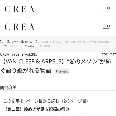
トッ
ファッショ
CREA
【VAN CLEEF &amp; ARPELS】“愛のメゾン”が紡ぐ語り継が
プ
ン
Traveller
れる物語
CREA Traveller
vol.385
2024.7.17
【VAN CLEEF & ARPELS】“愛のメゾン”が紡
ぐ語り継がれる物語
関谷麻美
この記事を1ページ目から読む（2/3ページ目）
【第二幕】煌めきが誘う祝福の祭典