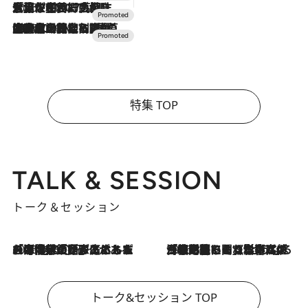
2026.7.17
「土佐和ハーブかき氷」がOMO7高知に登場！生姜、山椒、大葉など目にも舌にも涼を呼ぶ郷土の味
2026.7.10
NEW OPEN！【界 草津】名湯の地に誕生。趣の異なる2種の温泉と上州ならではの会席・蕎麦割烹など美食を味わう究極の癒やし旅
特集 TOP
TALK & SESSION
トーク＆セッション
2026.8.3
「今後値上げがあるとすれば…」「リスクがあるのは今年の冬」エネルギー専門家が語る、ホルムズ海峡封鎖が家庭にもたらす“ある心配”
2026.8.3
「住宅建てられない…」「サーチャージ料の高値が続いている」ホルムズ海峡封鎖による影響はいつまで続く？《エネルギー専門家に聞く“どうなる日本の暮らし”》
トーク&セッション TOP