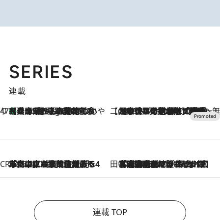
SERIES
連載
47都道府県の手みやげ ひんやりスイーツで夏を満喫
【兵庫県】この夏絶対食べたい 冷やしておいしいおやつ3選 淡路島の恵みをジェラートに集約
4 Hours Ago
【CREA×星野リゾート】唯一無二。癒しと発見が待つ場所へ
2026.8.7
【トンボの足水浴】ヒノキの香りに包まれて涼感マックス！約13℃の湧水かけ流しを避暑地「星野温泉 トンボの湯」で体験
CREA'S CHOICE
2026.8.7
「立川にも歌舞伎があるんだよ」 片岡仁左衛門・市川中車ら豪華座組みで4年目の立川立飛歌舞伎へ
田中稲の勝手に再ブーム
2026.8.7
「湘南乃風に憧れて」観客大盛上がりの“タオル回し”に、ラッパー顔負けの高速歌唱まで…さだまさし（74）のアグレッシブすぎる現在地
連載 TOP