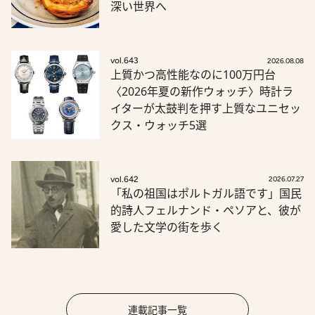
深い世界へ
vol.643
2026.08.08
上質かつ高性能なのに100万円台
〈2026年夏の新作ウォッチ〉時計ラ
イターが太鼓判を押す上質なユニセッ
クス・ウォッチ5選
vol.642
2026.07.27
「私の祖国はポルトガル語です」国民
的詩人フェルナンド・ペソアと、彼が
愛した文学の街を歩く
連載記事一覧