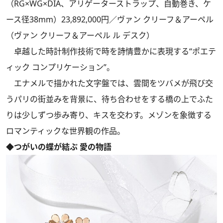
（RG×WG×DIA、アリゲーターストラップ、自動巻き、ケ
ース径38mm）23,892,000円／ヴァン クリーフ＆アーペル
（ヴァン クリーフ＆アーペル ル デスク）
卓越した時計制作技術で時を詩情豊かに表現する“ポエテ
ィック コンプリケーション”。
エナメルで描かれた文字盤では、雲間をツバメが飛び交
うパリの街並みを背景に、待ち合わせをする橋の上でふた
りは少しずつ歩み寄り、キスを交わす。メゾンを象徴する
ロマンティックな世界観の作品。
◆つがいの蝶が結ぶ 愛の物語