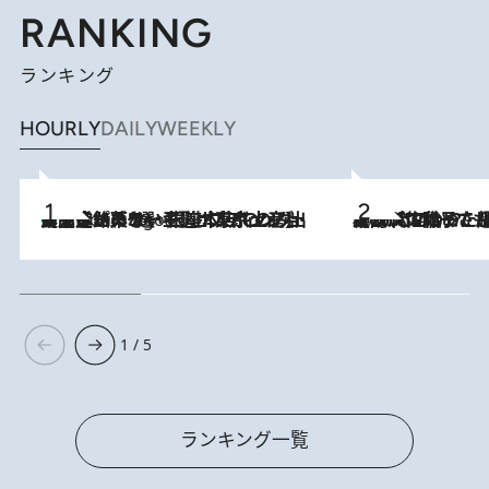
RANKING
ランキング
HOURLY
DAILY
WEEKLY
【間違いのない王道・東京土産】資生堂パーラー 銀座本店でのみ出会える銘菓5選《極上プディング・濃厚チーズケーキ・ボンボンショコラほか》
4 Hours Ago
2026.8.5
【阿川佐和子さんの年とる力】なぜ70代で始めた趣味は“こんなに楽しい”のか？ ピアノ、俳句…スランプに陥っても続けられる“ある秘訣”とは
1 / 5
ランキング一覧