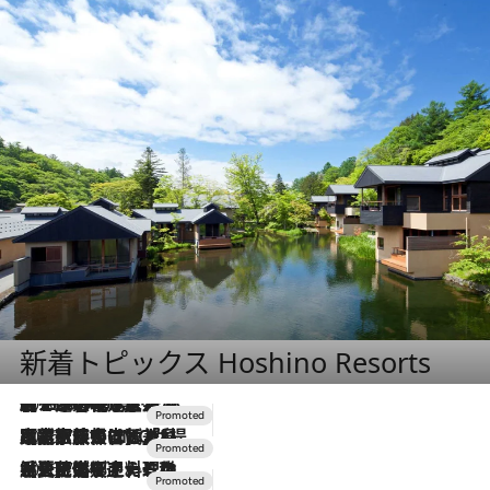
新着トピックス Hoshino Resorts
2026.8.7
【トンボの足水浴】ヒノキの香りに包まれて涼感マックス！約13℃の湧水かけ流しを避暑地「星野温泉 トンボの湯」で体験
2026.7.31
【ホテル帰省】という選択肢をOMOが提案。家族とほどよい距離を保つには「昼は実家、夜は気兼ねなくホテルで！」
2026.7.24
【夏限定ディナーコース】旬を迎える稚鮎や花ズッキーニなどをイタリア・トスカーナの郷土料理の手法で満喫！