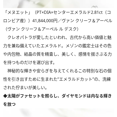
「メヌエット」（PT×DIA×センターエメラルド2.81ct（コ
ロンビア産））41,844,000円／ヴァン クリーフ＆アーペル
（ヴァン クリーフ＆アーペル ル デスク）
クレオパトラが愛したといわれ、古代から高い価値と魅
力を兼ね備えていたエメラルド。メゾンの鑑定士はその色
や内包物、結晶の質を精査し、美しく、感情を揺さぶる力
を持つものだけを選び出す。
神秘的な輝きや安らぎを与えてくれるこの特別な石の個
性を引き出すために生まれた”エメラルドカット”の、洗練
された佇まいが美しい。
◆太陽がファセットを照らし、ダイヤモンドは内なる輝き
を放つ