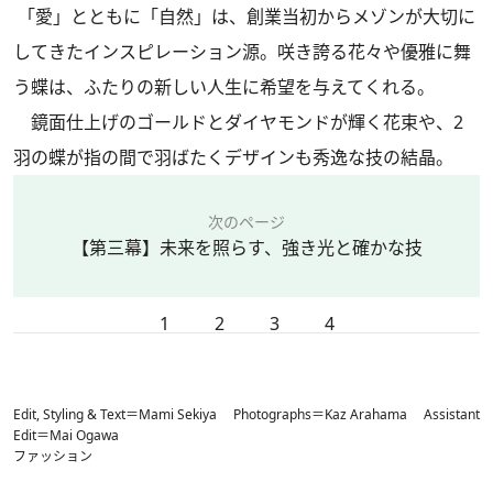
「愛」とともに「自然」は、創業当初からメゾンが大切に
してきたインスピレーション源。咲き誇る花々や優雅に舞
う蝶は、ふたりの新しい人生に希望を与えてくれる。
鏡面仕上げのゴールドとダイヤモンドが輝く花束や、2
羽の蝶が指の間で羽ばたくデザインも秀逸な技の結晶。
次のページ
【第三幕】未来を照らす、強き光と確かな技
1
2
3
4
Edit, Styling & Text＝Mami Sekiya Photographs＝Kaz Arahama Assistant
Edit＝Mai Ogawa
ファッション