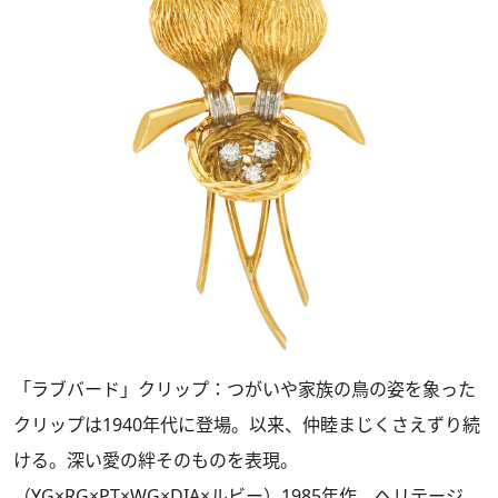
「ラブバード」クリップ：つがいや家族の鳥の姿を象った
クリップは1940年代に登場。以来、仲睦まじくさえずり続
ける。深い愛の絆そのものを表現。
（YG×RG×PT×WG×DIA×ルビー）1985年作、ヘリテージ