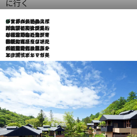
に行く
リスボンの絶品スイーツ「パステル・デ・ナタ」とは？ポルトガル伝統の奥深い世界へ
4 Hours Ago
2026.7.27
「私の祖国はポルトガル語です」国民的詩人フェルナンド・ペソアと、彼が愛した文学の街を歩く
2026.7.26
ポルトガル近海が育む極上の海の幸。キリリと冷えた白ワインと愉しむ、シーフード専門店の贅沢
2026.7.22
伝統の味をモダンに昇華。高感度な地元客が集う、リスボンの最旬ガストロノミー
2026.7.21
大航海時代の栄華から、震災、独裁、そして革命へ。ポルトガル・首都リスボンの石畳に刻まれた「歴史の光と影」
2026.7.13
エッセイ・ヤマザキマリ「慎ましくも美しき国 ポルトガル」