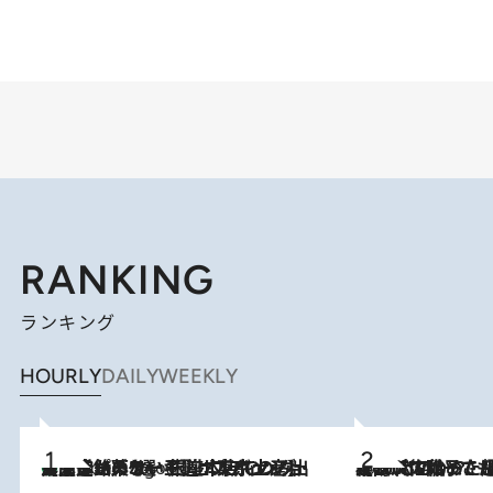
RANKING
ランキング
HOURLY
DAILY
WEEKLY
【間違いのない王道・東京土産】資生堂パーラー 銀座本店でのみ出会える銘菓5選《極上プディング・濃厚チーズケーキ・ボンボンショコラほか》
4 Hours Ago
2026.8.5
【阿川佐和子さんの年とる力】なぜ70代で始めた趣味は“こんなに楽しい”のか？ ピアノ、俳句…スランプに陥っても続けられる“ある秘訣”とは