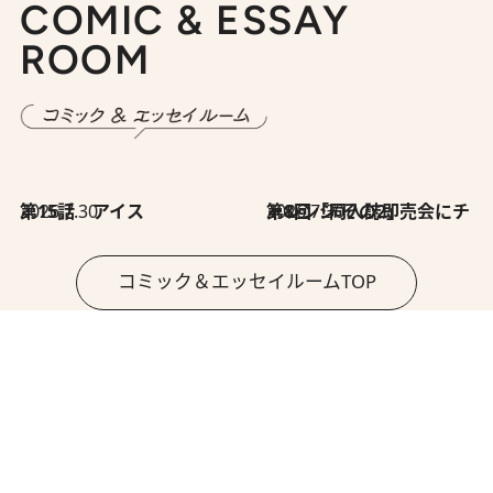
COMIC & ESSAY
ROOM
2026.7.30
第15話 アイス
2026.7.30
第8回「同人誌即売会にチャレンジ その2」
コミック＆エッセイルームTOP