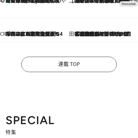
47都道府県の手みやげ ひんやりスイーツで夏を満喫
【兵庫県】この夏絶対食べたい 冷やしておいしいおやつ3選 淡路島の恵みをジェラートに集約
4 Hours Ago
【CREA×星野リゾート】唯一無二。癒しと発見が待つ場所へ
2026.8.7
【トンボの足水浴】ヒノキの香りに包まれて涼感マックス！約13℃の湧水かけ流しを避暑地「星野温泉 トンボの湯」で体験
CREA'S CHOICE
2026.8.7
「立川にも歌舞伎があるんだよ」 片岡仁左衛門・市川中車ら豪華座組みで4年目の立川立飛歌舞伎へ
田中稲の勝手に再ブーム
2026.8.7
「湘南乃風に憧れて」観客大盛上がりの“タオル回し”に、ラッパー顔負けの高速歌唱まで…さだまさし（74）のアグレッシブすぎる現在地
連載 TOP
SPECIAL
特集