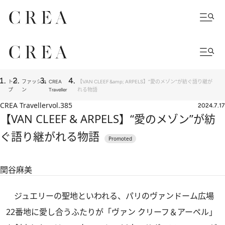
トッ
ファッショ
CREA
【VAN CLEEF &amp; ARPELS】“愛のメゾン”が紡ぐ語り継が
プ
ン
Traveller
れる物語
CREA Traveller
vol.385
2024.7.17
【VAN CLEEF & ARPELS】“愛のメゾン”が紡
ぐ語り継がれる物語
関谷麻美
ジュエリーの聖地といわれる、パリのヴァンドーム広場
22番地に愛し合うふたりが「ヴァン クリーフ＆アーペル」