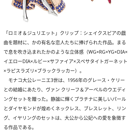
「ロミオ＆ジュリエット」クリップ：シェイクスピアの戯
曲を題材に、かの有名な恋人たちに捧げられた作品。まる
で息を吹き込まれたかのような立体感（WG×RG×YG×DIA×
イエローDIA×ルビー×サファイア×スペサタイトガーネット
×ラピスラズリ×ブラックラッカー）。
モナコ大公レーニエ3世は、1956年のグレース・ケリー
との結婚にあたり、ヴァン クリーフ＆アーペルのウエディ
ングセットを贈った。静謐に輝くプラチナに美しいパール
とダイヤモンドが煌めくネックレス、ブレスレット、リン
グ、イヤリングのセットは、大公から公妃への愛を象徴す
る作品である。