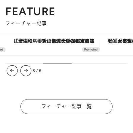
FEATURE
フィーチャー記事
「土佐和ハーブかき氷」がOMO7高知に登場！生姜、山椒、大葉など目にも舌にも涼を呼ぶ郷土の味
3
/
6
フィーチャー記事一覧