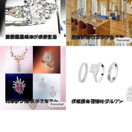
2024.3.5
世界最高峰のダイヤモンドが並ぶパリ、ヴァンドーム広場のメゾンが生み出すジュエリーの美を巡る
コミック ＆ エッセイ
2024.1.19
【ヴァン クリーフ＆アーペル】 ジュエリーと宝飾芸術の美しき学び舎
カルチャー
2024.1.19
【ヴァン クリーフ＆アーペル】が綴る ダイヤモンド草子
コミック ＆ エッセイ
2022.2.4
「ヴァン クリーフ＆アーペル」のブライダルリングで輝く花嫁に
ライフスタイル