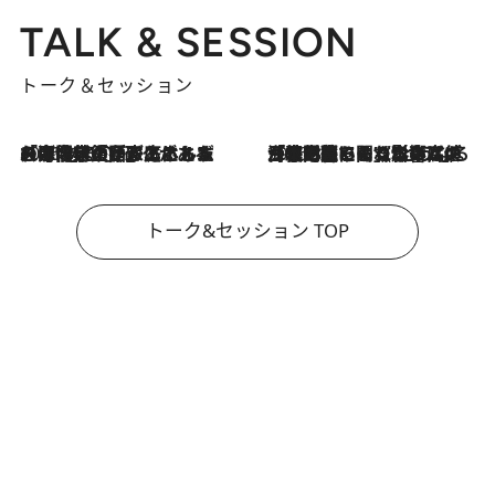
TALK & SESSION
トーク＆セッション
2026.8.3
「今後値上げがあるとすれば…」「リスクがあるのは今年の冬」エネルギー専門家が語る、ホルムズ海峡封鎖が家庭にもたらす“ある心配”
2026.8.3
「住宅建てられない…」「サーチャージ料の高値が続いている」ホルムズ海峡封鎖による影響はいつまで続く？《エネルギー専門家に聞く“どうなる日本の暮らし”》
トーク&セッション TOP