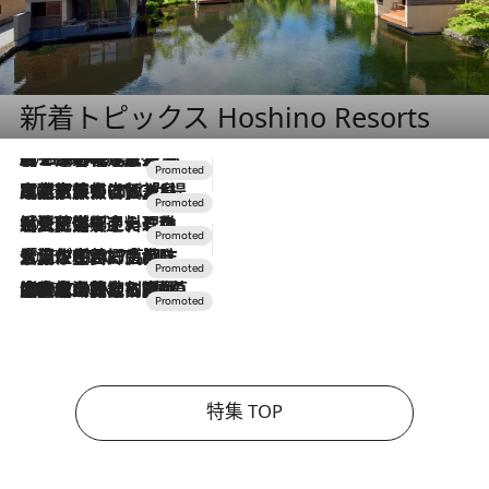
新着トピックス Hoshino Resorts
2026.8.7
【トンボの足水浴】ヒノキの香りに包まれて涼感マックス！約13℃の湧水かけ流しを避暑地「星野温泉 トンボの湯」で体験
2026.7.31
【ホテル帰省】という選択肢をOMOが提案。家族とほどよい距離を保つには「昼は実家、夜は気兼ねなくホテルで！」
2026.7.24
【夏限定ディナーコース】旬を迎える稚鮎や花ズッキーニなどをイタリア・トスカーナの郷土料理の手法で満喫！
2026.7.17
「土佐和ハーブかき氷」がOMO7高知に登場！生姜、山椒、大葉など目にも舌にも涼を呼ぶ郷土の味
2026.7.10
NEW OPEN！【界 草津】名湯の地に誕生。趣の異なる2種の温泉と上州ならではの会席・蕎麦割烹など美食を味わう究極の癒やし旅
特集 TOP