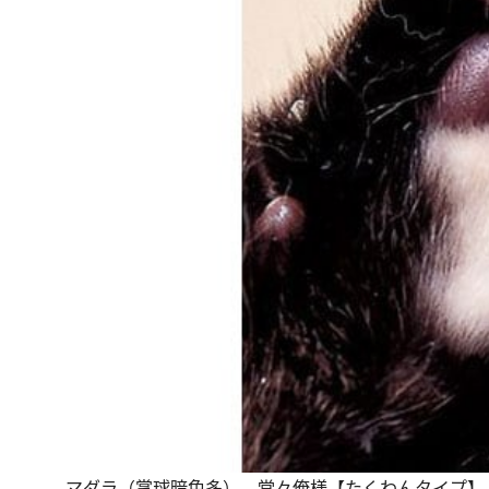
マダラ（掌球暗色多） 堂々俺様【たくわんタイプ】