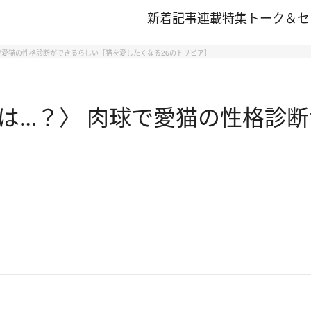
新着記事
連載
特集
トーク＆セ
で愛猫の性格診断ができるらしい［猫を愛したくなる26のトリビア］
は…？〉 肉球で愛猫の性格診断