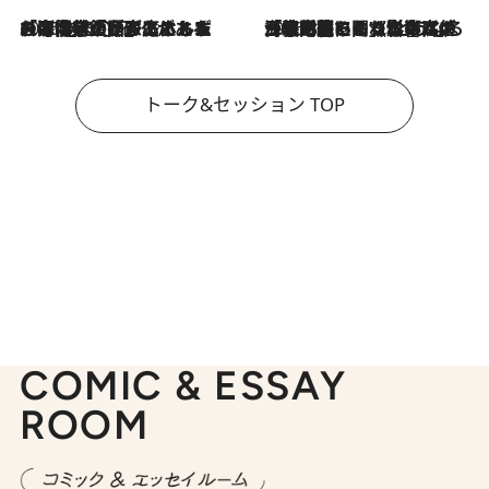
2026.8.3
「今後値上げがあるとすれば…」「リスクがあるのは今年の冬」エネルギー専門家が語る、ホルムズ海峡封鎖が家庭にもたらす“ある心配”
2026.8.3
「住宅建てられない…」「サーチャージ料の高値が続いている」ホルムズ海峡封鎖による影響はいつまで続く？《エネルギー専門家に聞く“どうなる日本の暮らし”》
トーク&セッション TOP
COMIC & ESSAY
ROOM