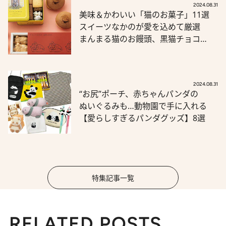
2024.08.31
美味＆かわいい「猫のお菓子」11選
スイーツなかのが愛を込めて厳選
まんまる猫のお饅頭、黒猫チョコ…
2024.08.31
“お尻”ポーチ、赤ちゃんパンダの
ぬいぐるみも…動物園で手に入れる
【愛らしすぎるパンダグッズ】8選
特集記事一覧
RELATED POSTS