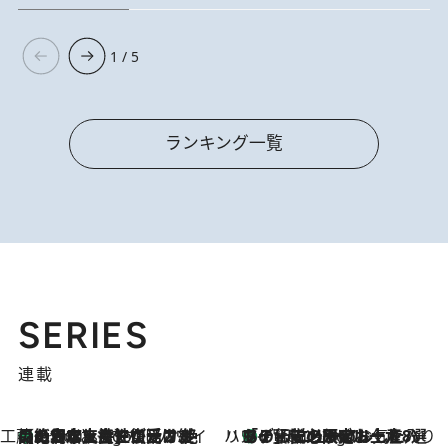
1 / 5
ランキング一覧
SERIES
連載
工藤まやのおもてなしハワイ
【ハワイ土産】ローカルの絶大な支持で復活！ 絶品の幻クッキー《元ファンの日本人女性が受け継いだ名店》
2 Hours Ago
ハワイ賢者 リサのお気に入りリスト
あの伝説の限定トートも！ リニューアルした「ディーン＆デルーカ ハワイ」で必須のお土産8選
2 Hours Ago