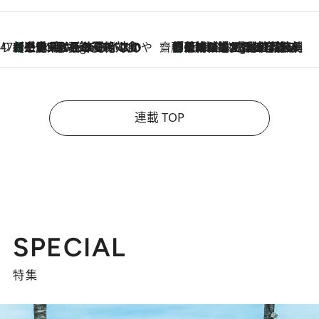
47都道府県の手みやげ ひんやりスイーツで夏を満喫
【三重県】この夏絶対食べたい 冷やしておいしいおやつ3選 お餅×アイスの新感覚スイーツ
2 Hours Ago
齋藤 薫 美容脳ルネサンス
「荷物が増えるほど旅ストレスは増す」美容ジャーナリストがたどり着いた最終結論。“化粧品を劇的に減らす”感動の凝縮美容とは
2 Hours Ago
連載 TOP
SPECIAL
特集