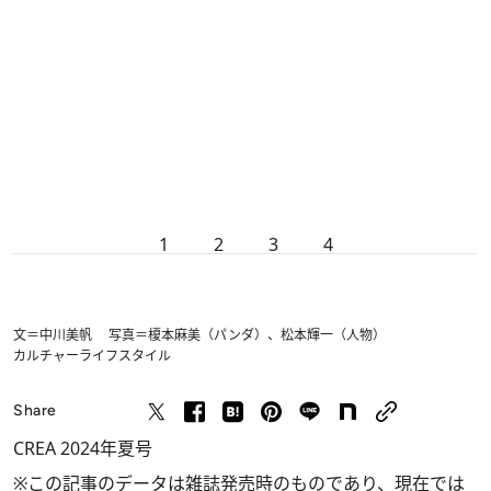
1
2
3
4
文＝中川美帆 写真＝榎本麻美（パンダ）、松本輝一（人物）
カルチャー
ライフスタイル
Share
CREA 2024年夏号
※この記事のデータは雑誌発売時のものであり、現在では