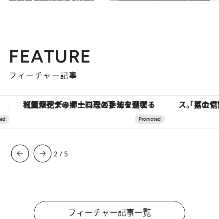
2024.8.29
【追悼・タンタン】神戸で愛されて24年、3年間の闘病…16年飼育した飼育員が“最後にかけた言葉”
ライフスタイル
2024.7.25
双子パンダの食事に昆虫やトマトが。食べる姿が見られたらラッキー!? 新メニューの反応を上野動物園に直撃
ライフスタイル
FEATURE
フィーチャー記事
「星のや富士」でデジタルデトックス。冨士信仰の歴史を辿り、心身を調える。
【銀座で出合う最旬美容】美髪ケアや上質な眠
3
/
5
フィーチャー記事一覧