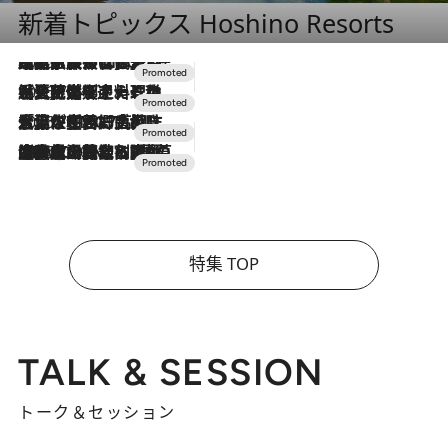
新着トピックス Hoshino Resorts
2026.7.31
【ホテル帰省】という選択肢をOMOが提案。家族とほどよい距離を保つには「昼は実家、夜は気兼ねなくホテルで！」
2026.7.24
【夏限定ディナーコース】旬を迎える稚鮎や花ズッキーニなどをイタリア・トスカーナの郷土料理の手法で満喫！
2026.7.17
「土佐和ハーブかき氷」がOMO7高知に登場！生姜、山椒、大葉など目にも舌にも涼を呼ぶ郷土の味
2026.7.10
NEW OPEN！【界 草津】名湯の地に誕生。趣の異なる2種の温泉と上州ならではの会席・蕎麦割烹など美食を味わう究極の癒やし旅
特集 TOP
TALK & SESSION
トーク＆セッション