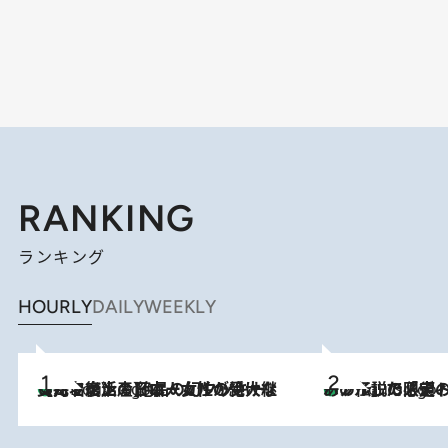
RANKING
ランキング
HOURLY
DAILY
WEEKLY
【ハワイ土産】ローカルの絶大な支持で復活！ 絶品の幻クッキー《元ファンの日本人女性が受け継いだ名店》
2 Hours Ago
あの伝説の限定トートも！ リニューアルした「ディーン＆
2 Hours Ago