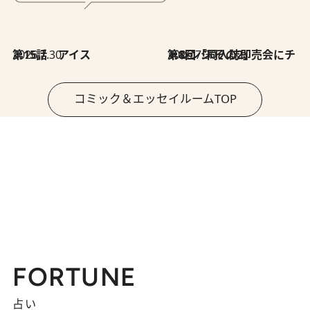
2026.7.30
第15話 アイス
2026.7.30
第8回「同人誌即売会にチャレンジ その2」
コミック＆エッセイルームTOP
FORTUNE
占い