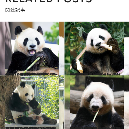
関連記事
2024.8.27
バリバリ竹を割る音、息づかい…アドベンチャーワールドのパンダ4頭のかわいすぎる1日のルーティーン
ライフスタイル
2024.8.28
高血圧のシンシンの「パンダ団子」は黄身抜き、双子の生活は別々に…上野動物園の“親子パンダ4頭”の今
ライフスタイル