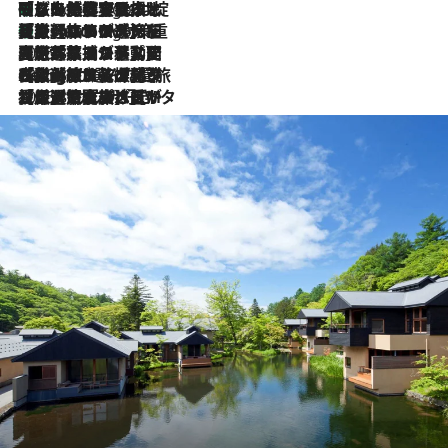
「旅先には金髪ウィッグを持参」日本と同じメイクでは損してる!? 美容ジャーナリストが提案する“掟破りの旅美容”とは
2 Hours Ago
【厳選旅コスメ】「身軽さ＆UV対策重視！」ヘアアーティストshucoが選んだ夏旅ベストコスメを発表【Mサイズジップ】
2 Hours Ago
2026.8.5
【厳選旅コスメ】国内をあちこち移動する河井菜摘が選んだ夏旅ベストコスメ発表！「リラックスアイテムはマスト」【Mサイズジップ】
2026.8.4
【厳選旅コスメ】「紫外線＆乾燥対策しながらメイク感も！」ヘア＆メイクGeorgeが選んだ夏旅ベストコスメを発表！【Mサイズジップ】
2026.8.3
【厳選旅コスメ】「保湿もタイパ重視！」“サウナ好き”タレント清水みさとが愛用する夏旅ベストコスメを発表！【Mサイズジップ】