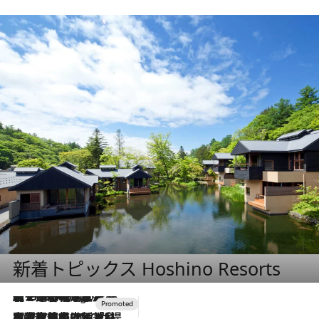
新着トピックス Hoshino Resorts
【トンボの足水浴】ヒノキの香りに包まれて涼感マックス！約13℃の湧水かけ流しを避暑地「星野温泉 トンボの湯」で体験
2 Hours Ago
2026.7.31
【ホテル帰省】という選択肢をOMOが提案。家族とほどよい距離を保つには「昼は実家、夜は気兼ねなくホテルで！」