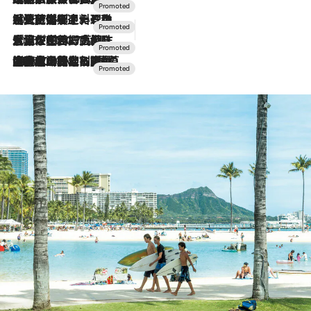
2026.7.24
【夏限定ディナーコース】旬を迎える稚鮎や花ズッキーニなどをイタリア・トスカーナの郷土料理の手法で満喫！
2026.7.17
「土佐和ハーブかき氷」がOMO7高知に登場！生姜、山椒、大葉など目にも舌にも涼を呼ぶ郷土の味
2026.7.10
NEW OPEN！【界 草津】名湯の地に誕生。趣の異なる2種の温泉と上州ならではの会席・蕎麦割烹など美食を味わう究極の癒やし旅