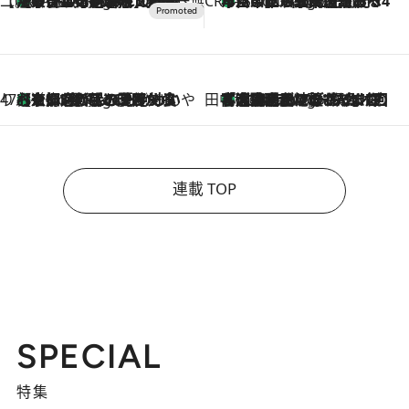
【CREA×星野リゾート】唯一無二。癒しと発見が待つ場所へ
【トンボの足水浴】ヒノキの香りに包まれて涼感マックス！約13℃の湧水かけ流しを避暑地「星野温泉 トンボの湯」で体験
2 Hours Ago
CREA'S CHOICE
「立川にも歌舞伎があるんだよ」 片岡仁左衛門・市川中車ら豪華座組みで4年目の立川立飛歌舞伎へ
4 Hours Ago
47都道府県の手みやげ ひんやりスイーツで夏を満喫
【京都府】この夏絶対食べたい 冷やしておいしいおやつ3選 ひと口目から心を掴む新緑のテリーヌ
4 Hours Ago
田中稲の勝手に再ブーム
「湘南乃風に憧れて」観客大盛上がりの“タオル回し”に、ラッパー顔負けの高速歌唱まで…さだまさし（74）のアグレッシブすぎる現在地
9 Hours Ago
連載 TOP
SPECIAL
特集