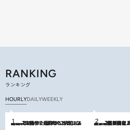
RANKING
ランキング
HOURLY
DAILY
WEEKLY
2026.8.5
【阿川佐和子さんの年とる力】なぜ70代で始めた趣味は“こんなに楽しい”のか？ ピアノ、俳句…スランプに陥っても続けられる“ある秘訣”とは
2026.8.5
【なぜ吉沢亮は「気配を消せる」のか？】興行収入208億の『国宝』を経て挑むミュージカル『ディア・エヴァン・ハンセン』。トップ俳優が舞台上でさらけ出した“孤独”とは