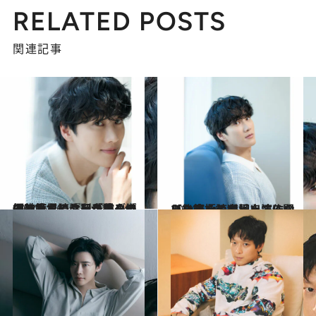
RELATED POSTS
関連記事
2024.6.16
【前篇を読む】『ユミの細胞たち』『梨泰院クラス』世界で注目を集めるアン・ボヒョンが語る俳優としてのターニングポイント
カルチャー
2024.6.16
【後篇を読む】出演作のヒロインと恋愛をするなら？アン・ボヒョンに聞いた究極の選択！
カルチャー