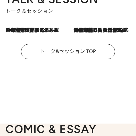
トーク＆セッション
2026.8.3
「今後値上げがあるとすれば…」「リスクがあるのは今年の冬」エネルギー専門家が語る、ホルムズ海峡封鎖が家庭にもたらす“ある心配”
2026.8.3
「住宅建てられない…」「サーチャージ料の高値が続いている」ホルムズ海峡封鎖による影響はいつまで続く？《エネルギー専門家に聞く“どうなる日本の暮らし”》
トーク&セッション TOP
COMIC & ESSAY