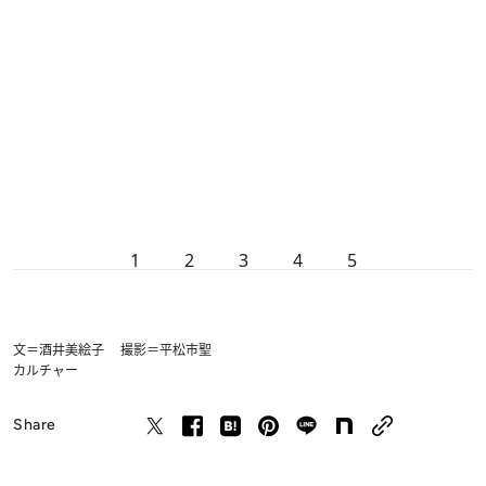
1
2
3
4
5
文＝酒井美絵子 撮影＝平松市聖
カルチャー
Share