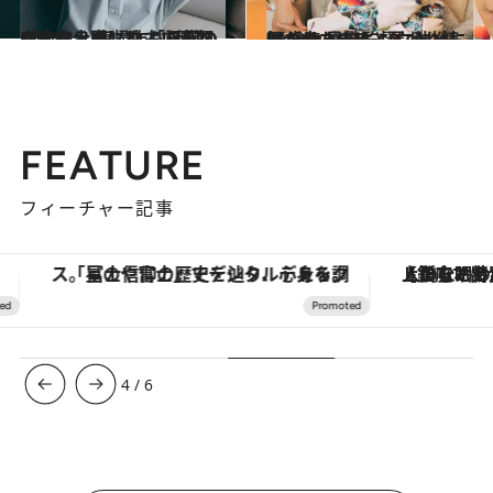
2023.4.7
【全文公開】独占で素顔に迫る！ 復帰作も話題のイ・ジョンソク 「日常の幸せを大事にしていきたい」
カルチャー
2022.7.2
顔が良すぎると言われ続けた カン・ドンウォンも41歳。 是枝監督に執拗に撮られたのは…
カルチャー
FEATURE
フィーチャー記事
「星のや富士」でデジタルデトックス。冨士信仰の歴史を辿り、心身を調える。
【銀座で出合う最旬美容】美髪ケアや上質な眠
4
/
6