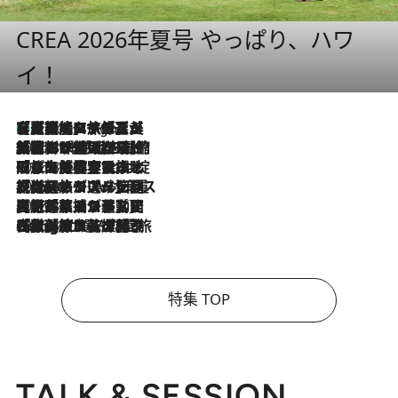
CREA 2026年夏号 やっぱり、ハワ
イ！
【厳選旅コスメ】「多機能アイテムがメイン！」旅好き美容エディターが選んだ夏旅ベストコスメを発表【Mサイズジップ】
4 Hours Ago
2026.8.6
「荷物が増えるほど旅ストレスは増す」美容ジャーナリストがたどり着いた最終結論。“化粧品を劇的に減らす”感動の凝縮美容とは
2026.8.6
「旅先には金髪ウィッグを持参」日本と同じメイクでは損してる!? 美容ジャーナリストが提案する“掟破りの旅美容”とは
2026.8.6
【厳選旅コスメ】「身軽さ＆UV対策重視！」ヘアアーティストshucoが選んだ夏旅ベストコスメを発表【Mサイズジップ】
2026.8.5
【厳選旅コスメ】国内をあちこち移動する河井菜摘が選んだ夏旅ベストコスメ発表！「リラックスアイテムはマスト」【Mサイズジップ】
2026.8.4
【厳選旅コスメ】「紫外線＆乾燥対策しながらメイク感も！」ヘア＆メイクGeorgeが選んだ夏旅ベストコスメを発表！【Mサイズジップ】
特集 TOP
TALK & SESSION