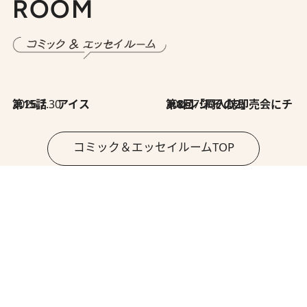
ROOM
2026.7.30
第15話 アイス
2026.7.30
第8回「同人誌即売会にチャレンジ その2」
コミック＆エッセイルームTOP