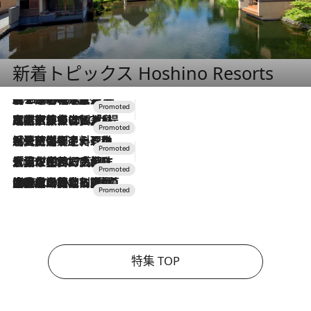
新着トピックス Hoshino Resorts
2026.8.7
【トンボの足水浴】ヒノキの香りに包まれて涼感マックス！約13℃の湧水かけ流しを避暑地「星野温泉 トンボの湯」で体験
2026.7.31
【ホテル帰省】という選択肢をOMOが提案。家族とほどよい距離を保つには「昼は実家、夜は気兼ねなくホテルで！」
2026.7.24
【夏限定ディナーコース】旬を迎える稚鮎や花ズッキーニなどをイタリア・トスカーナの郷土料理の手法で満喫！
2026.7.17
「土佐和ハーブかき氷」がOMO7高知に登場！生姜、山椒、大葉など目にも舌にも涼を呼ぶ郷土の味
2026.7.10
NEW OPEN！【界 草津】名湯の地に誕生。趣の異なる2種の温泉と上州ならではの会席・蕎麦割烹など美食を味わう究極の癒やし旅
特集 TOP