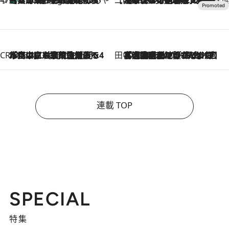
CREA'S CHOICE
2026.8.7
「立川にも歌舞伎があるんだよ」 片岡仁左衛門・市川中車ら豪華座組みで4年目の立川立飛歌舞伎へ
田中稲の勝手に再ブーム
2026.8.7
「湘南乃風に憧れて」観客大盛上がりの“タオル回し”に、ラッパー顔負けの高速歌唱まで…さだまさし（74）のアグレッシブすぎる現在地
連載 TOP
SPECIAL
特集