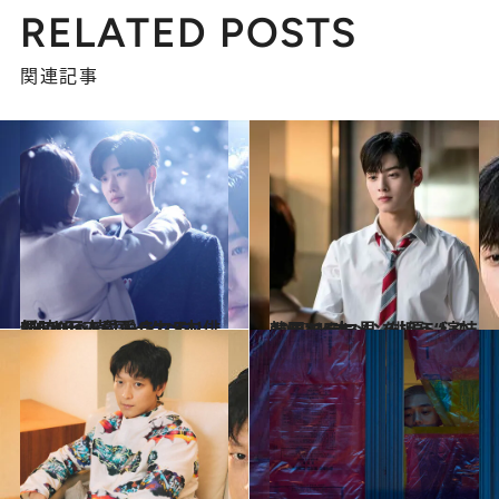
RELATED POSTS
関連記事
2020.4.13
1,000万人に愛される！ 新時代へ 韓国イケメン俳優5人と恋愛ドラマ5本
カルチャー
2020.4.14
韓国ドラマ界 を担う“演技ドル” イケメン俳優5人のドラマ5本
カルチャー