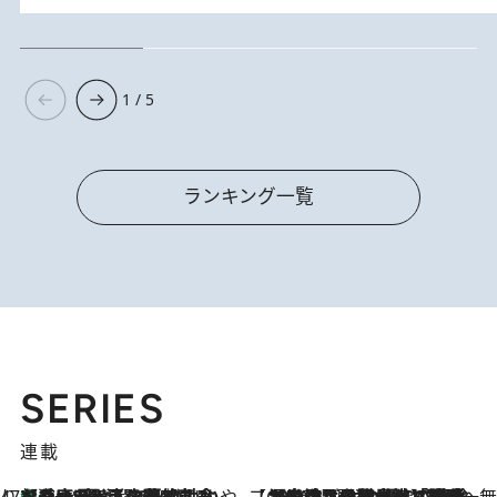
1 / 5
ランキング一覧
SERIES
連載
47都道府県の手みやげ ひんやりスイーツで夏を満喫
【兵庫県】この夏絶対食べたい 冷やしておいしいおやつ3選 淡路島の恵みをジェラートに集約
4 Hours Ago
【CREA×星野リゾート】唯一無二。癒しと発見が待つ場所へ
2026.8.7
【トンボの足水浴】ヒノキの香りに包まれて涼感マックス！約13℃の湧水かけ流しを避暑地「星野温泉 トンボの湯」で体験