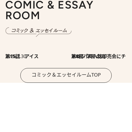
COMIC & ESSAY
ROOM
2026.7.30
第15話 アイス
2026.7.30
第8回「同人誌即売会にチャレンジ その2」
コミック＆エッセイルームTOP