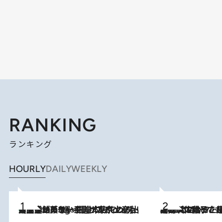
RANKING
ランキング
HOURLY
DAILY
WEEKLY
【間違いのない王道・東京土産】資生堂パーラー 銀座本店でのみ出会える銘菓5選《極上プディング・濃厚チーズケーキ・ボンボンショコラほか》
4 Hours Ago
2026.8.5
【阿川佐和子さんの年とる力】なぜ70代で始めた趣味は“こんなに楽しい”のか？ ピアノ、俳句…スランプに陥っても続けられる“ある秘訣”とは