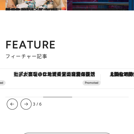
2022.7.2
顔が良すぎると言われ続けた カン・ドンウォンも41歳。 是枝監督に執拗に撮られたのは…
カルチャー
2022.1.27
洗練された骨太な演出が光る…！ Netflixで観られるおすすめ韓国映画
カルチャー
FEATURE
フィーチャー記事
「大事なのは地域の意識を変えること」。ロレックス賞受賞の自然保護活動家が実現させたナイジェリアの自然環境の復活
【銀座で出合う最旬美容】美髪ケアや上質な眠
3
/
6