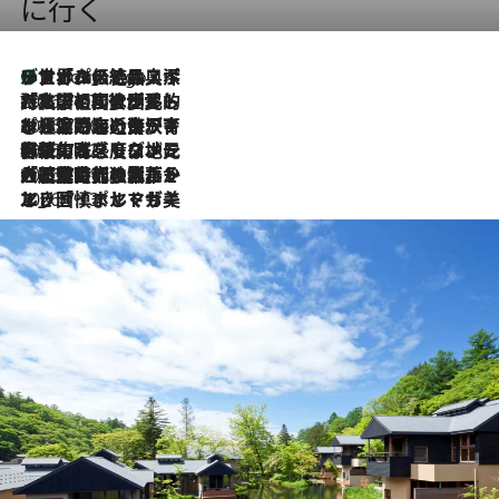
に行く
リスボンの絶品スイーツ「パステル・デ・ナタ」とは？ポルトガル伝統の奥深い世界へ
4 Hours Ago
2026.7.27
「私の祖国はポルトガル語です」国民的詩人フェルナンド・ペソアと、彼が愛した文学の街を歩く
2026.7.26
ポルトガル近海が育む極上の海の幸。キリリと冷えた白ワインと愉しむ、シーフード専門店の贅沢
2026.7.22
伝統の味をモダンに昇華。高感度な地元客が集う、リスボンの最旬ガストロノミー
2026.7.21
大航海時代の栄華から、震災、独裁、そして革命へ。ポルトガル・首都リスボンの石畳に刻まれた「歴史の光と影」
2026.7.13
エッセイ・ヤマザキマリ「慎ましくも美しき国 ポルトガル」