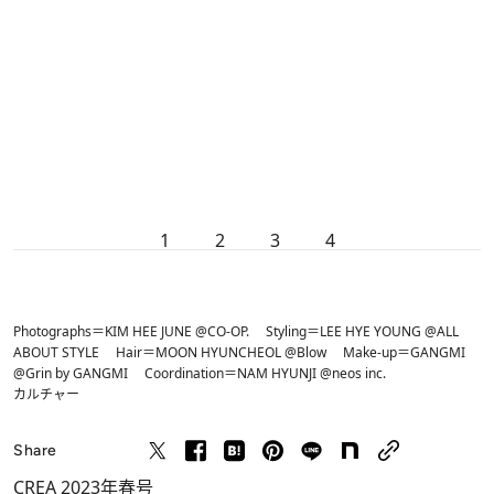
1
2
3
4
Photographs＝KIM HEE JUNE @CO-OP. Styling＝LEE HYE YOUNG @ALL
ABOUT STYLE Hair＝MOON HYUNCHEOL @Blow Make-up＝GANGMI
@Grin by GANGMI Coordination＝NAM HYUNJI @neos inc.
カルチャー
Share
CREA 2023年春号