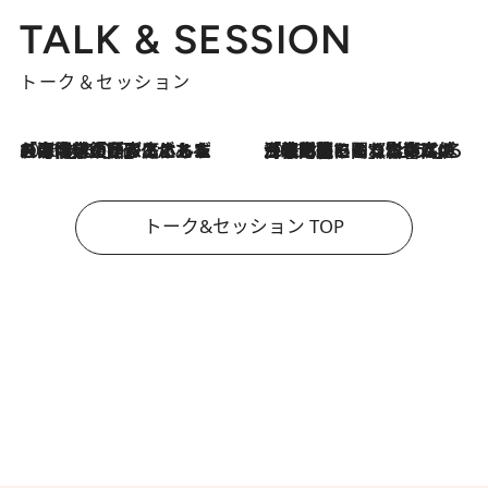
TALK & SESSION
トーク＆セッション
2026.8.3
「今後値上げがあるとすれば…」「リスクがあるのは今年の冬」エネルギー専門家が語る、ホルムズ海峡封鎖が家庭にもたらす“ある心配”
2026.8.3
「住宅建てられない…」「サーチャージ料の高値が続いている」ホルムズ海峡封鎖による影響はいつまで続く？《エネルギー専門家に聞く“どうなる日本の暮らし”》
トーク&セッション TOP