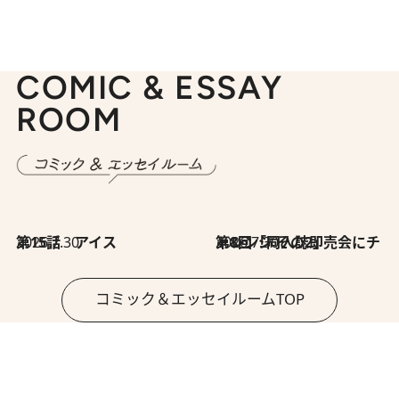
COMIC & ESSAY
ROOM
2026.7.30
第15話 アイス
2026.7.30
第8回「同人誌即売会にチャレンジ その2」
コミック＆エッセイルームTOP