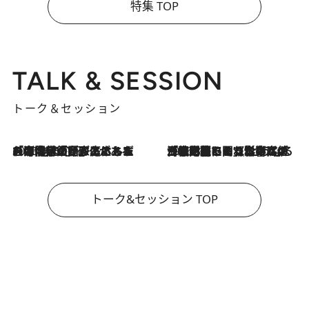
特集 TOP
TALK & SESSION
トーク＆セッション
2026.8.3
「今後値上げがあるとすれば…」「リスクがあるのは今年の冬」エネルギー専門家が語る、ホルムズ海峡封鎖が家庭にもたらす“ある心配”
2026.8.3
「住宅建てられない…」「サーチャージ料の高値が続いている」ホルムズ海峡封鎖による影響はいつまで続く？《エネルギー専門家に聞く“どうなる日本の暮らし”》
トーク&セッション TOP