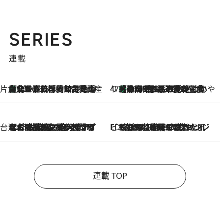
SERIES
連載
片倉真理のときめく台湾土産
台北からちょっと足を延ばして嘉義へ！ マジョリカタイルの博物館で見つけたレトロ可愛い台湾土産
2026.8.5
47都道府県の手みやげ ひんやりスイーツで夏を満喫
【静岡県】この夏絶対食べたい 冷やしておいしいおやつ3選 お茶香る生食感のふるふるゼリー
2026.8.5
台湾ぶらぶら食べ歩き
2026.8.4
【台湾夏旅】買い物するなら“台湾の原宿”西門町へ！ お土産も自分用アイテムも揃うショッピングスポット8選
ビューティいいもの集め EDITORS' BEST
2026.8.3
“落とす”時間が“癒やし”に。THREEのクレンジングは、酷暑で疲れた肌も心も整えてくれる！
連載 TOP