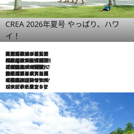
CREA 2026年夏号 やっぱり、ハワ
イ！
【厳選旅コスメ】国内をあちこち移動する河井菜摘が選んだ夏旅ベストコスメ発表！「リラックスアイテムはマスト」【Mサイズジップ】
2026.8.5
2026.8.4
【厳選旅コスメ】「紫外線＆乾燥対策しながらメイク感も！」ヘア＆メイクGeorgeが選んだ夏旅ベストコスメを発表！【Mサイズジップ】
2026.8.3
【厳選旅コスメ】「保湿もタイパ重視！」“サウナ好き”タレント清水みさとが愛用する夏旅ベストコスメを発表！【Mサイズジップ】
2026.8.2
【厳選旅コスメ】美容家・瀬戸麻実の夏旅ベストコスメを発表！「ストレスなく使えるクレンジング＆洗顔は必須」【Mサイズジップ】
2026.8.1
【厳選旅コスメ】「UV＆美白ケアはマスト！」フリーアナウンサー宇賀なつみの夏旅ベストコスメを発表！【Mサイズジップ】
2026.7.23
【リピート確定！】ハワイの名店ランチプレートとサンドイッチ、手が止まらない人気ドーナツ