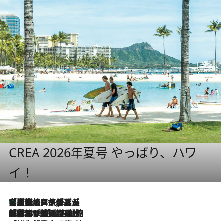
CREA 2026年夏号 やっぱり、ハワ
イ！
【厳選旅コスメ】「多機能アイテムがメイン！」旅好き美容エディターが選んだ夏旅ベストコスメを発表【Mサイズジップ】
5 Hours Ago
2026.8.6
「荷物が増えるほど旅ストレスは増す」美容ジャーナリストがたどり着いた最終結論。“化粧品を劇的に減らす”感動の凝縮美容とは