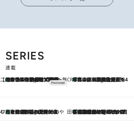
SERIES
連載
【CREA×星野リゾート】唯一無二。癒しと発見が待つ場所へ
【トンボの足水浴】ヒノキの香りに包まれて涼感マックス！約13℃の湧水かけ流しを避暑地「星野温泉 トンボの湯」で体験
3 Hours Ago
CREA'S CHOICE
「立川にも歌舞伎があるんだよ」 片岡仁左衛門・市川中車ら豪華座組みで4年目の立川立飛歌舞伎へ
5 Hours Ago
47都道府県の手みやげ ひんやりスイーツで夏を満喫
【京都府】この夏絶対食べたい 冷やしておいしいおやつ3選 ひと口目から心を掴む新緑のテリーヌ
5 Hours Ago
田中稲の勝手に再ブーム
「湘南乃風に憧れて」観客大盛上がりの“タオル回し”に、ラッパー顔負けの高速歌唱まで…さだまさし（74）のアグレッシブすぎる現在地
10 Hours Ago