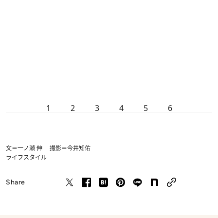
1
2
3
4
5
6
文＝一ノ瀬 伸 撮影＝今井知佑
ライフスタイル
Share