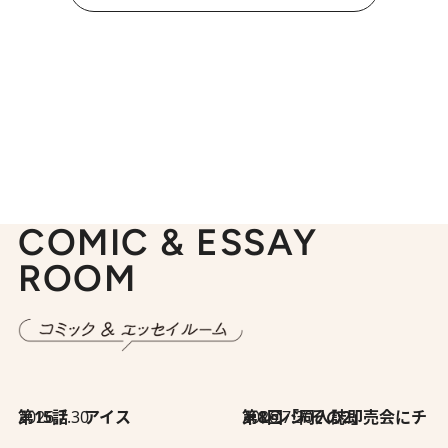
COMIC & ESSAY
ROOM
2026.7.30
第15話 アイス
2026.7.30
第8回「同人誌即売会にチャレンジ その2」