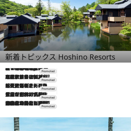
新着トピックス Hoshino Resorts
【トンボの足水浴】ヒノキの香りに包まれて涼感マックス！約13℃の湧水かけ流しを避暑地「星野温泉 トンボの湯」で体験
3 Hours Ago
2026.7.31
【ホテル帰省】という選択肢をOMOが提案。家族とほどよい距離を保つには「昼は実家、夜は気兼ねなくホテルで！」
2026.7.24
【夏限定ディナーコース】旬を迎える稚鮎や花ズッキーニなどをイタリア・トスカーナの郷土料理の手法で満喫！
2026.7.17
「土佐和ハーブかき氷」がOMO7高知に登場！生姜、山椒、大葉など目にも舌にも涼を呼ぶ郷土の味
2026.7.10
NEW OPEN！【界 草津】名湯の地に誕生。趣の異なる2種の温泉と上州ならではの会席・蕎麦割烹など美食を味わう究極の癒やし旅