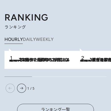
RANKING
ランキング
HOURLY
DAILY
WEEKLY
2026.8.5
【阿川佐和子さんの年とる力】なぜ70代で始めた趣味は“こんなに楽しい”のか？ ピアノ、俳句…スランプに陥っても続けられる“ある秘訣”とは
2026.8.3
慶應幼稚舎の図書室からテレビの世界に飛び込んだ阿川佐和子（72）、「N
1 / 5
ランキング一覧