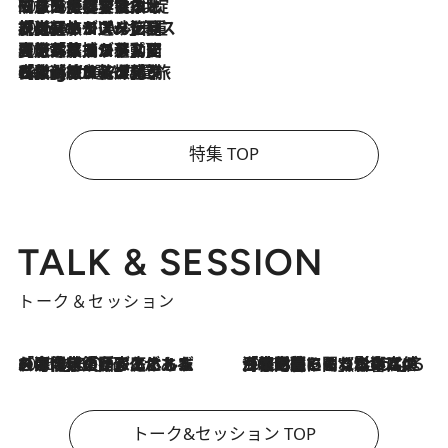
2026.8.6
「旅先には金髪ウィッグを持参」日本と同じメイクでは損してる!? 美容ジャーナリストが提案する“掟破りの旅美容”とは
2026.8.6
【厳選旅コスメ】「身軽さ＆UV対策重視！」ヘアアーティストshucoが選んだ夏旅ベストコスメを発表【Mサイズジップ】
2026.8.5
【厳選旅コスメ】国内をあちこち移動する河井菜摘が選んだ夏旅ベストコスメ発表！「リラックスアイテムはマスト」【Mサイズジップ】
2026.8.4
【厳選旅コスメ】「紫外線＆乾燥対策しながらメイク感も！」ヘア＆メイクGeorgeが選んだ夏旅ベストコスメを発表！【Mサイズジップ】
特集 TOP
TALK & SESSION
トーク＆セッション
2026.8.3
「今後値上げがあるとすれば…」「リスクがあるのは今年の冬」エネルギー専門家が語る、ホルムズ海峡封鎖が家庭にもたらす“ある心配”
2026.8.3
「住宅建てられない…」「サーチャージ料の高値が続いている」ホルムズ海峡封鎖による影響はいつまで続く？《エネルギー専門家に聞く“どうなる日本の暮らし”》
トーク&セッション TOP