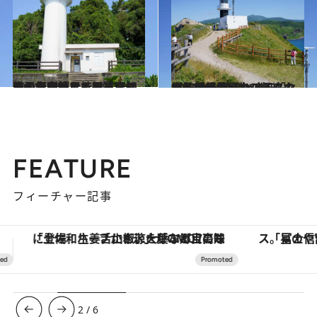
2024.1.25
月の名所としても知られる風光明媚な桂浜。空海、坂本龍馬、紀貫之のゆかりの地でもある高知県の灯台へ
旅＆お出かけ
2023.9.16
源義経を慕ったアイヌの女性が後を 追い身を投げ…“女人禁制”の岬と なった神威岬灯台の知られざる絶景
旅＆お出かけ
FEATURE
フィーチャー記事
「星のや富士」でデジタルデトックス。冨士信仰の歴史を辿り、心身を調える。
ヴァシュロン・コンスタンタン
3
/
6