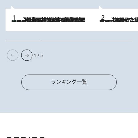
「最後に見られてよかった」上野動物園の東園パンダ舎が解体前に特別公開。8月16日まで延長されたパネル展と共に辿る“半世紀”のパンダ飼育《解体工事の図面あり》
2026.8.8
2026.8.5
【阿川佐和子さんの年とる力】なぜ70代で始めた趣味は“こんなに楽しい”のか？ ピアノ、俳句…スランプに陥っても続けられる“ある秘訣”とは
1 / 5
ランキング一覧