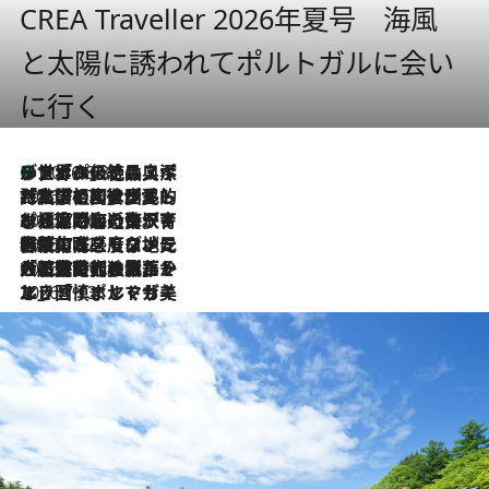
CREA Traveller 2026年夏号 海風
と太陽に誘われてポルトガルに会い
に行く
リスボンの絶品スイーツ「パステル・デ・ナタ」とは？ポルトガル伝統の奥深い世界へ
2026.8.8
2026.7.27
「私の祖国はポルトガル語です」国民的詩人フェルナンド・ペソアと、彼が愛した文学の街を歩く
2026.7.26
ポルトガル近海が育む極上の海の幸。キリリと冷えた白ワインと愉しむ、シーフード専門店の贅沢
2026.7.22
伝統の味をモダンに昇華。高感度な地元客が集う、リスボンの最旬ガストロノミー
2026.7.21
大航海時代の栄華から、震災、独裁、そして革命へ。ポルトガル・首都リスボンの石畳に刻まれた「歴史の光と影」
2026.7.13
エッセイ・ヤマザキマリ「慎ましくも美しき国 ポルトガル」