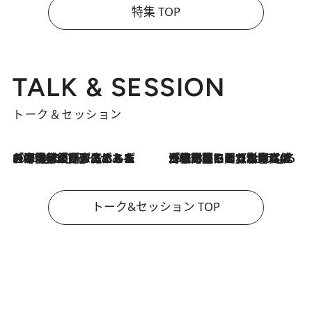
特集 TOP
TALK & SESSION
トーク＆セッション
2026.8.3
「今後値上げがあるとすれば…」「リスクがあるのは今年の冬」エネルギー専門家が語る、ホルムズ海峡封鎖が家庭にもたらす“ある心配”
2026.8.3
「住宅建てられない…」「サーチャージ料の高値が続いている」ホルムズ海峡封鎖による影響はいつまで続く？《エネルギー専門家に聞く“どうなる日本の暮らし”》
トーク&セッション TOP