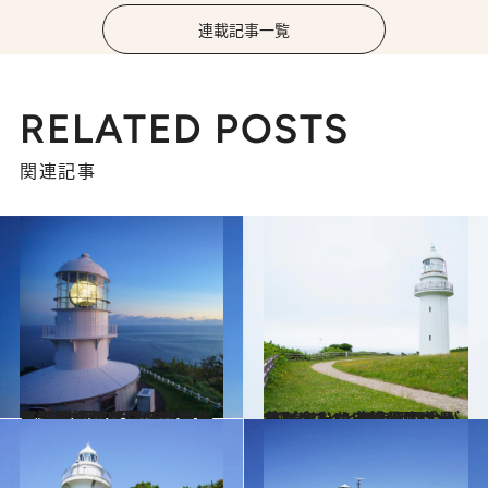
連載記事一覧
RELATED POSTS
関連記事
2024.2.15
空海が悟りを開いた地・室戸岬の灯台は49キロ先まで陸地の存在を知らせる“一つ目の巨人”
旅＆お出かけ
2023.12.14
”灯台でととのう”サウナイベントも 恵山岬灯台がそびえたつ自然公園は景色も楽しめる絶景スポット
旅＆お出かけ