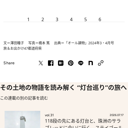
1
2
3
4
5
6
文＝澤田瞳子 写真＝橋本 篤 出典＝「オール讀物」2024年3・4月号
旅＆お出かけ
47都道府県
Share
その土地の物語を読み解く “灯台巡り”の旅へ
この連載の別の記事を読む
vol.31
2026.07.17
118段の先にある灯台と、珠洲のサラ
ブレッドに会いに行く。ステイゴール