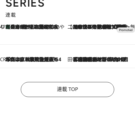
SERIES
連載
47都道府県の手みやげ ひんやりスイーツで夏を満喫
【兵庫県】この夏絶対食べたい 冷やしておいしいおやつ3選 淡路島の恵みをジェラートに集約
2026.8.8
【CREA×星野リゾート】唯一無二。癒しと発見が待つ場所へ
2026.8.7
【トンボの足水浴】ヒノキの香りに包まれて涼感マックス！約13℃の湧水かけ流しを避暑地「星野温泉 トンボの湯」で体験
CREA'S CHOICE
2026.8.7
「立川にも歌舞伎があるんだよ」 片岡仁左衛門・市川中車ら豪華座組みで4年目の立川立飛歌舞伎へ
田中稲の勝手に再ブーム
2026.8.7
「湘南乃風に憧れて」観客大盛上がりの“タオル回し”に、ラッパー顔負けの高速歌唱まで…さだまさし（74）のアグレッシブすぎる現在地
連載 TOP