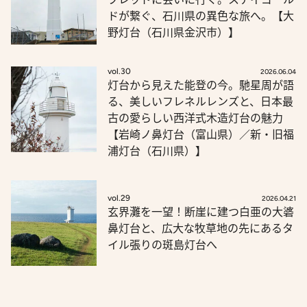
ドが繋ぐ、石川県の異色な旅へ。【大
野灯台（石川県金沢市）】
vol.30
2026.06.04
灯台から見えた能登の今。馳星周が語
る、美しいフレネルレンズと、日本最
古の愛らしい西洋式木造灯台の魅力
【岩崎ノ鼻灯台（富山県）／新・旧福
浦灯台（石川県）】
vol.29
2026.04.21
玄界灘を一望！断崖に建つ白亜の大碆
鼻灯台と、広大な牧草地の先にあるタ
イル張りの斑島灯台へ