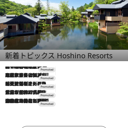
新着トピックス Hoshino Resorts
2026.8.7
【トンボの足水浴】ヒノキの香りに包まれて涼感マックス！約13℃の湧水かけ流しを避暑地「星野温泉 トンボの湯」で体験
2026.7.31
【ホテル帰省】という選択肢をOMOが提案。家族とほどよい距離を保つには「昼は実家、夜は気兼ねなくホテルで！」
2026.7.24
【夏限定ディナーコース】旬を迎える稚鮎や花ズッキーニなどをイタリア・トスカーナの郷土料理の手法で満喫！
2026.7.17
「土佐和ハーブかき氷」がOMO7高知に登場！生姜、山椒、大葉など目にも舌にも涼を呼ぶ郷土の味
2026.7.10
NEW OPEN！【界 草津】名湯の地に誕生。趣の異なる2種の温泉と上州ならではの会席・蕎麦割烹など美食を味わう究極の癒やし旅