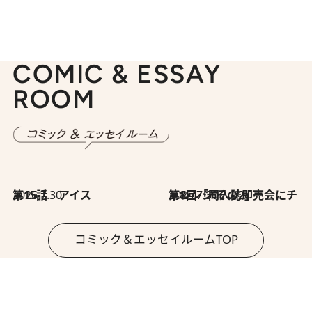
COMIC & ESSAY
ROOM
2026.7.30
第15話 アイス
2026.7.30
第8回「同人誌即売会にチャレンジ その2」
コミック＆エッセイルームTOP