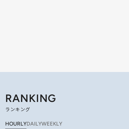
RANKING
ランキング
HOURLY
DAILY
WEEKLY