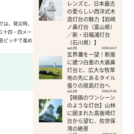
レンズと、日本最古
の愛らしい西洋式木
造灯台の魅力【岩崎
では、発災時、
ノ鼻灯台（富山県）
三十四・四メー
／新・旧福浦灯台
急ピッチで進め
（石川県）】
vol.29
2026.04.21
玄界灘を一望！断崖
に建つ白亜の大碆鼻
灯台と、広大な牧草
地の先にあるタイル
張りの斑島灯台へ
vol.28
2026.01.26
【映画のワンシーン
のような灯台】山林
に囲まれた高後埼灯
台から望む、佐世保
湾の絶景