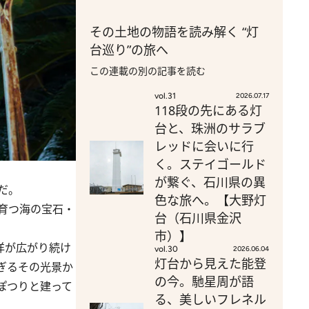
その土地の物語を読み解く “灯
台巡り”の旅へ
この連載の別の記事を読む
vol.31
2026.07.17
118段の先にある灯
台と、珠洲のサラブ
レッドに会いに行
く。ステイゴールド
が繋ぐ、石川県の異
だ。
色な旅へ。【大野灯
育つ海の宝石・
台（石川県金沢
市）】
洋が広がり続け
vol.30
2026.06.04
灯台から見えた能登
ぎるその光景か
の今。馳星周が語
ぽつりと建って
る、美しいフレネル