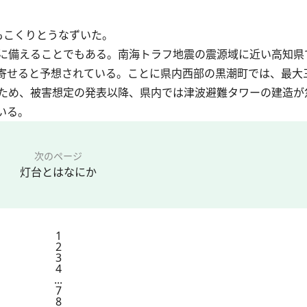
もこくりとうなずいた。
に備えることでもある。南海トラフ地震の震源域に近い高知県
寄せると予想されている。ことに県内西部の黒潮町では、最大
ため、被害想定の発表以降、県内では津波避難タワーの建造が
いる。
次のページ
灯台とはなにか
1
2
3
4
...
7
8