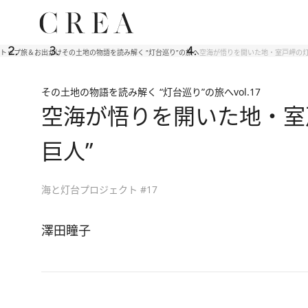
トップ
旅＆お出かけ
その土地の物語を読み解く “灯台巡り”の旅へ
空海が悟りを開いた地・室戸岬の灯
その土地の物語を読み解く “灯台巡り”の旅へ
vol.17
空海が悟りを開いた地・室戸
巨人”
海と灯台プロジェクト #17
澤田瞳子