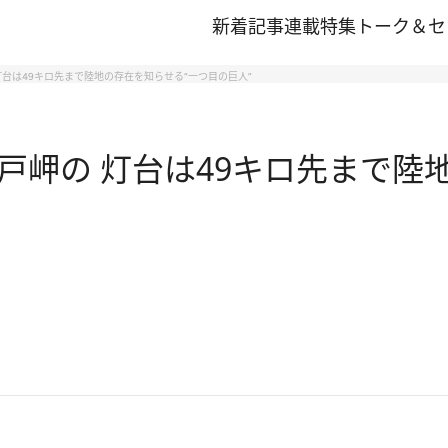
新着記事
連載
特集
トーク＆セ
台は49キロ先まで陸地の存在を知らせる“一つ目の巨人”
岬の 灯台は49キロ先まで陸地