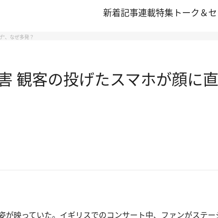
新着記事
連載
特集
トーク＆セ
げ”、なぜ多発？
 観客の投げたスマホが顔に直撃
姿が映っていた。イギリスでのコンサート中、ファンがステー