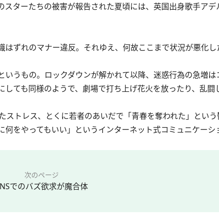
のスターたちの被害が報告された夏頃には、英国出身歌手アデ
識はずれのマナー違反。それゆえ、何故ここまで状況が悪化し
というもの。ロックダウンが解かれて以降、迷惑行為の急増は
にしても同様のようで、劇場で
打ち上げ花火を放ったり
、
乱闘
たストレス、とくに若者のあいだで「青春を奪われた」という
に何をやってもいい」というインターネット式コミュニケーシ
次のページ
SNSでのバズ欲求が魔合体