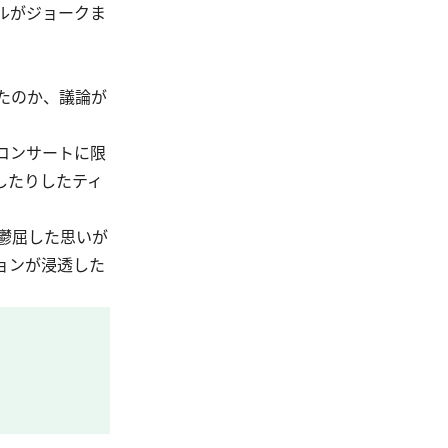
ルがジョークま
たのか、議論が
コンサートに限
したりした
ティ
鬱屈した思いが
ョンが浸透した