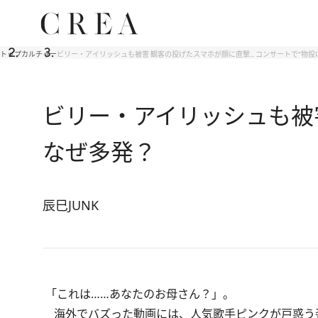
トップ
カルチャー
ビリー・アイリッシュも被害 観客の投げたスマホが顔に直撃… コンサートで“物投
ビリー・アイリッシュも被害
なぜ多発？
辰巳JUNK
「これは……あなたのお母さん？」。
海外でバズった動画には、人気歌手ピンクが戸惑う