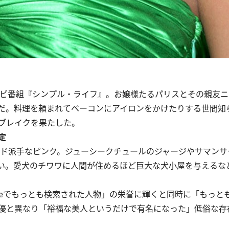
レビ番組『シンプル・ライフ』。お嬢様たるパリスとその親友
だ。料理を頼まれてベーコンにアイロンをかけたりする世間知
ブレイクを果たした。
定
、ド派手なピンク。ジューシークチュールのジャージやサマンサ
い。愛犬のチワワに人間が住めるほど巨大な犬小屋を与えるな
gleでもっとも検索された人物」の栄誉に輝くと同時に「もっと
優と異なり「裕福な美人というだけで有名になった」低俗な存